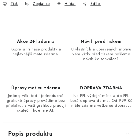
Tisk
Zeptat se
Hlídat
Sdílet
Akce 2+1 zdarma
Návrh před tiskem
Kupte si tři naše produkty a
U vlastních a upravených motivů
nejlevnější máte zdarma.
vám vždy před tiskem pošleme
návrh ke schválení.
Úpravy motivu zdarma
DOPRAVA ZDARMA
Jméno, věk, text i jednoduché
Na PPL výdejní místa a do PPL
grafické úpravy provádíme bez
boxů doprava darma. Od 999 Kč
příplatku. S vaší grafikou pracují
máte zdarma veškerou dopravu.
skuteční lidé, ne AI.
Popis produktu