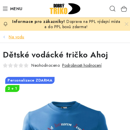
Přejít
Hleda
na
obsah
Doprava na PPL výdejní místa
PRO ŽENY
a do PPL boxů zdarma!
Na vodu
PRO MUŽE
Dětské vodácké tričko Ahoj
PRO DĚTI
Neohodnoceno
Podrobnosti hodnocení
DOPLŇKY
Personalizace ZDARMA
PRO PÁRY
2 + 1
VLASTNÍ MOTIV
TRIČKA