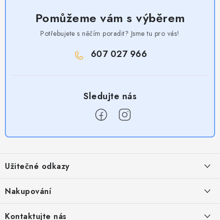
Pomůžeme vám s výběrem
Potřebujete s něčím poradit? Jsme tu pro vás!
607 027 966
Z
á
Užitečné odkazy
p
a
Obchodní podmínky
Nakupování
t
Zásady zpracování ochrany osobních údajů
í
Časté otázky
Kontaktujte nás