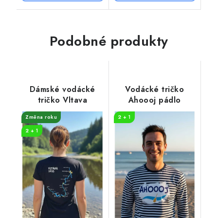
Podobné produkty
Dámské vodácké
Vodácké tričko
tričko Vltava
Ahoooj pádlo
Změna roku
2 + 1
2 + 1