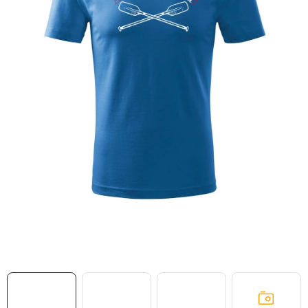
MIKINY
OKAMŽITĚ K ODBĚRU
B2B
MÁM SRDCE POMÁHÁM
VÁNOCE
PROVIZNÍ SYSTÉM
O nás
Časté otázky
Doprava a platba
Obchodní podmínky
Zásady zpracování ochrany osobních údajů
Napište nám
Kontakty