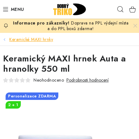
Přejít
Hleda
na
obsah
Doprava na PPL výdejní místa
PRO ŽENY
a do PPL boxů zdarma!
Keramické MAXI hrnky
PRO MUŽE
Keramický MAXI hrnek Auta a
PRO DĚTI
hranolky 550 ml
DOPLŇKY
Neohodnoceno
Podrobnosti hodnocení
PRO PÁRY
Personalizace ZDARMA
2 + 1
VLASTNÍ MOTIV
TRIČKA