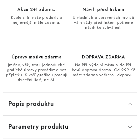
Akce 2+1 zdarma
Návrh před tiskem
Kupte si tři naše produkty a
U vlastních a upravených motivů
nejlevnější máte zdarma.
vám vždy před tiskem pošleme
návrh ke schválení.
Úpravy motivu zdarma
DOPRAVA ZDARMA
Jméno, věk, text i jednoduché
Na PPL výdejní místa a do PPL
grafické úpravy provádíme bez
boxů doprava darma. Od 999 Kč
příplatku. S vaší grafikou pracují
máte zdarma veškerou dopravu.
skuteční lidé, ne AI.
Popis produktu
Parametry produktu