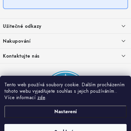
Z
á
Užitečné odkazy
p
a
Obchodní podmínky
Nakupování
t
Zásady zpracování ochrany osobních údajů
í
Časté otázky
Kontaktujte nás
Provizní systém
Doprava a platba
Napište nám
Partner stránek: Super plecháček
Podmínky akce 2 + 1 zdarma
Kontakty
Tento web používá soubory cookie. Dalším procházením
tohoto webu vyjadřujete souhlas s jejich používáním..
Více informací
zde
.
Nastavení