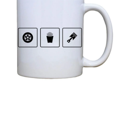
MIKINY
OKAMŽITĚ K ODBĚRU
B2B
MÁM SRDCE POMÁHÁM
VÁNOCE
PROVIZNÍ SYSTÉM
O nás
Časté otázky
Doprava a platba
Obchodní podmínky
Zásady zpracování ochrany osobních údajů
Napište nám
Kontakty