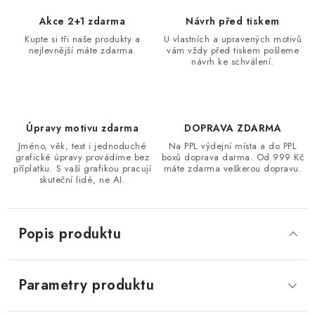
Akce 2+1 zdarma
Návrh před tiskem
Kupte si tři naše produkty a
U vlastních a upravených motivů
nejlevnější máte zdarma.
vám vždy před tiskem pošleme
návrh ke schválení.
Úpravy motivu zdarma
DOPRAVA ZDARMA
Jméno, věk, text i jednoduché
Na PPL výdejní místa a do PPL
grafické úpravy provádíme bez
boxů doprava darma. Od 999 Kč
příplatku. S vaší grafikou pracují
máte zdarma veškerou dopravu.
skuteční lidé, ne AI.
Popis produktu
Parametry produktu