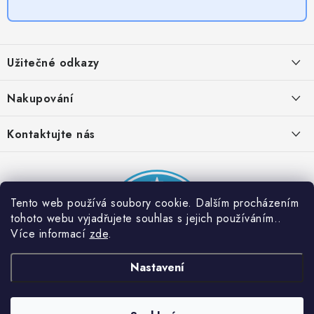
Z
á
Užitečné odkazy
p
a
Obchodní podmínky
Nakupování
t
Zásady zpracování ochrany osobních údajů
í
Časté otázky
Kontaktujte nás
Provizní systém
Doprava a platba
Napište nám
Partner stránek: Super plecháček
Podmínky akce 2 + 1 zdarma
Kontakty
Tento web používá soubory cookie. Dalším procházením
tohoto webu vyjadřujete souhlas s jejich používáním..
Více informací
zde
.
Nastavení