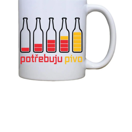
MIKINY
OKAMŽITĚ K ODBĚRU
B2B
MÁM SRDCE POMÁHÁM
VÁNOCE
PROVIZNÍ SYSTÉM
O nás
Časté otázky
Doprava a platba
Obchodní podmínky
Zásady zpracování ochrany osobních údajů
Napište nám
Kontakty