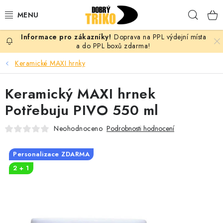
Přejít
Hleda
na
obsah
Doprava na PPL výdejní místa
PRO ŽENY
a do PPL boxů zdarma!
Keramické MAXI hrnky
PRO MUŽE
Keramický MAXI hrnek
PRO DĚTI
Potřebuju PIVO 550 ml
DOPLŇKY
Neohodnoceno
Podrobnosti hodnocení
PRO PÁRY
Personalizace ZDARMA
2 + 1
VLASTNÍ MOTIV
TRIČKA