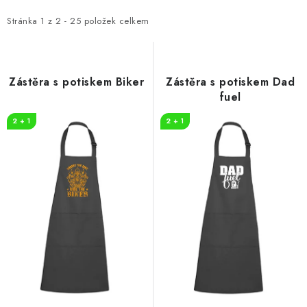
p
z
i
e
Stránka
1
z
2
-
25
položek celkem
s
n
p
í
r
p
Zástěra s potiskem Biker
Zástěra s potiskem Dad
o
r
fuel
d
o
2 + 1
2 + 1
u
d
k
u
t
k
ů
t
ů