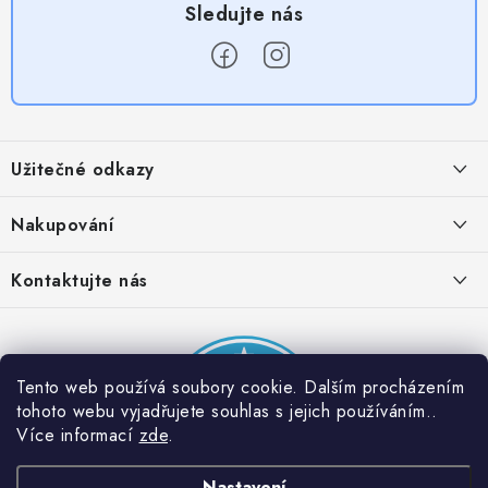
Z
á
Užitečné odkazy
p
a
Obchodní podmínky
Nakupování
t
Zásady zpracování ochrany osobních údajů
í
Časté otázky
Kontaktujte nás
Provizní systém
Doprava a platba
Napište nám
Partner stránek: Super plecháček
Podmínky akce 2 + 1 zdarma
Kontakty
Tento web používá soubory cookie. Dalším procházením
tohoto webu vyjadřujete souhlas s jejich používáním..
Více informací
zde
.
Nastavení