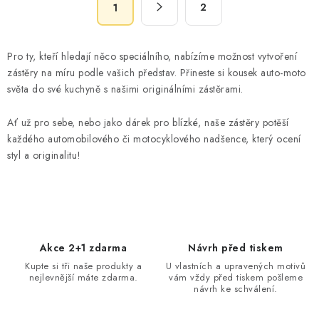
d
2
1
t
a
r
c
á
Pro ty, kteří hledají něco speciálního, nabízíme možnost vytvoření
n
í
zástěry na míru podle vašich představ. Přineste si kousek auto-moto
k
p
světa do své kuchyně s našimi originálními zástěrami.
o
r
v
v
Ať už pro sebe, nebo jako dárek pro blízké, naše zástěry potěší
á
k
každého automobilového či motocyklového nadšence, který ocení
n
y
styl a originalitu!
í
v
ý
p
i
s
Akce 2+1 zdarma
Návrh před tiskem
u
Kupte si tři naše produkty a
U vlastních a upravených motivů
nejlevnější máte zdarma.
vám vždy před tiskem pošleme
návrh ke schválení.