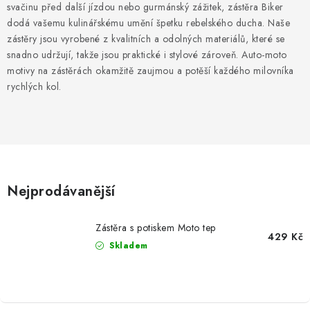
MIKINY
svačinu před další jízdou nebo gurmánský zážitek, zástěra Biker
dodá vašemu kulinářskému umění špetku rebelského ducha. Naše
OKAMŽITĚ K ODBĚRU
zástěry jsou vyrobené z kvalitních a odolných materiálů, které se
snadno udržují, takže jsou praktické i stylové zároveň. Auto-moto
motivy na zástěrách okamžitě zaujmou a potěší každého milovníka
B2B
rychlých kol.
MÁM SRDCE POMÁHÁM
VÁNOCE
PROVIZNÍ SYSTÉM
Nejprodávanější
O nás
Časté otázky
Doprava a platba
Zástěra s potiskem Moto tep
429 Kč
Obchodní podmínky
Skladem
Zásady zpracování ochrany osobních údajů
Napište nám
Kontakty