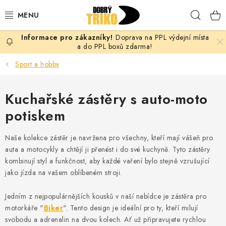
Přejít
Hleda
na
obsah
Doprava na PPL výdejní místa
PRO ŽENY
a do PPL boxů zdarma!
Sport a hobby
PRO MUŽE
Kuchařské zástěry s auto-moto
PRO DĚTI
potiskem
DOPLŇKY
Naše kolekce zástěr je navržena pro všechny, kteří mají vášeň pro
PRO PÁRY
auta a motocykly a chtějí ji přenést i do své kuchyně. Tyto zástěry
kombinují styl a funkčnost, aby každé vaření bylo stejně vzrušující
jako jízda na vašem oblíbeném stroji.
VLASTNÍ MOTIV
Jedním z nejpopulárnějších kousků v naší nabídce je zástěra pro
TRIČKA
motorkáře "
Biker
". Tento design je ideální pro ty, kteří milují
svobodu a adrenalin na dvou kolech. Ať už připravujete rychlou