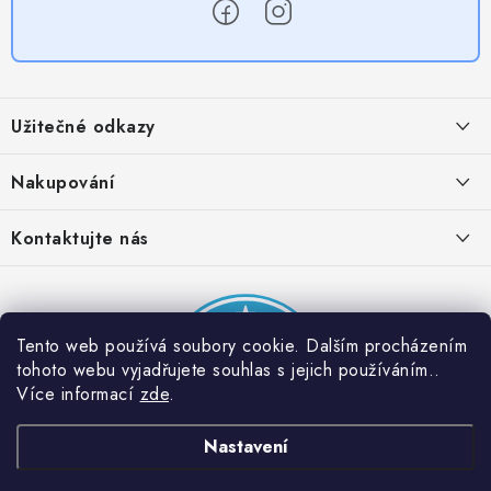
Z
á
Užitečné odkazy
p
a
Obchodní podmínky
Nakupování
t
Zásady zpracování ochrany osobních údajů
í
Časté otázky
Kontaktujte nás
Provizní systém
Doprava a platba
Napište nám
Partner stránek: Super plecháček
Podmínky akce 2 + 1 zdarma
Kontakty
Tento web používá soubory cookie. Dalším procházením
tohoto webu vyjadřujete souhlas s jejich používáním..
Více informací
zde
.
Nastavení