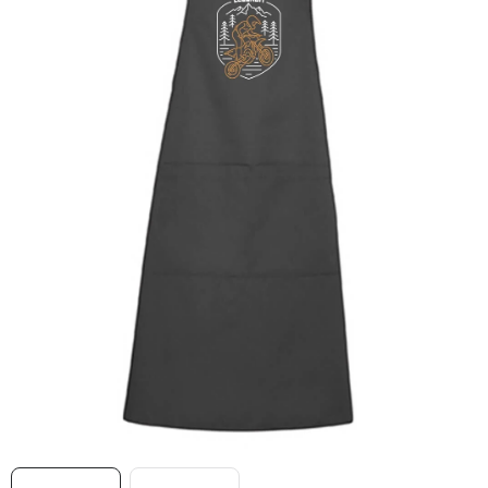
MIKINY
OKAMŽITĚ K ODBĚRU
B2B
MÁM SRDCE POMÁHÁM
VÁNOCE
PROVIZNÍ SYSTÉM
O nás
Časté otázky
Doprava a platba
Obchodní podmínky
Zásady zpracování ochrany osobních údajů
Napište nám
Kontakty