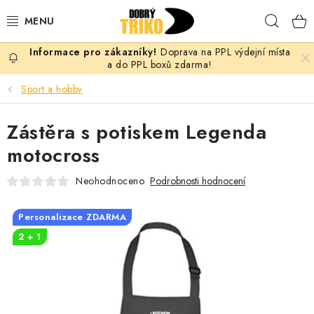
Přejít
Hleda
na
obsah
Doprava na PPL výdejní místa
PRO ŽENY
a do PPL boxů zdarma!
Sport a hobby
PRO MUŽE
Zástěra s potiskem Legenda
PRO DĚTI
motocross
DOPLŇKY
Neohodnoceno
Podrobnosti hodnocení
PRO PÁRY
Personalizace ZDARMA
2 + 1
VLASTNÍ MOTIV
TRIČKA