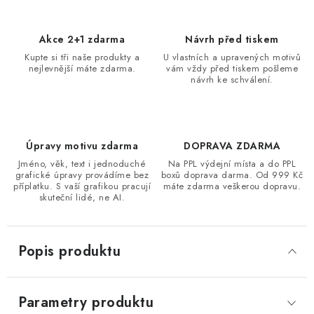
Akce 2+1 zdarma
Návrh před tiskem
Kupte si tři naše produkty a
U vlastních a upravených motivů
nejlevnější máte zdarma.
vám vždy před tiskem pošleme
návrh ke schválení.
Úpravy motivu zdarma
DOPRAVA ZDARMA
Jméno, věk, text i jednoduché
Na PPL výdejní místa a do PPL
grafické úpravy provádíme bez
boxů doprava darma. Od 999 Kč
příplatku. S vaší grafikou pracují
máte zdarma veškerou dopravu.
skuteční lidé, ne AI.
Popis produktu
Parametry produktu