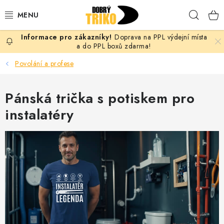
Přejít
Hleda
na
obsah
Doprava na PPL výdejní místa
PRO ŽENY
a do PPL boxů zdarma!
Povolání a profese
PRO MUŽE
Pánská trička s potiskem pro
PRO DĚTI
instalatéry
DOPLŇKY
PRO PÁRY
VLASTNÍ MOTIV
TRIČKA