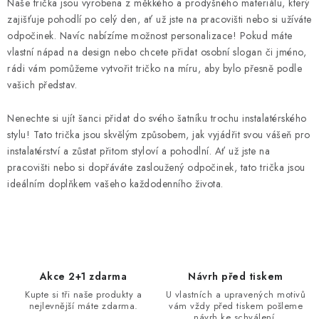
Naše trička jsou vyrobena z měkkého a prodyšného materiálu, který
l
zajišťuje pohodlí po celý den, ať už jste na pracovišti nebo si užíváte
á
odpočinek. Navíc nabízíme možnost personalizace! Pokud máte
d
vlastní nápad na design nebo chcete přidat osobní slogan či jméno,
rádi vám pomůžeme vytvořit tričko na míru, aby bylo přesně podle
a
vašich představ.
c
í
Nenechte si ujít šanci přidat do svého šatníku trochu instalatérského
p
stylu! Tato trička jsou skvělým způsobem, jak vyjádřit svou vášeň pro
r
instalatérství a zůstat přitom styloví a pohodlní. Ať už jste na
v
pracovišti nebo si dopřáváte zasloužený odpočinek, tato trička jsou
k
ideálním doplňkem vašeho každodenního života.
y
v
ý
p
i
Akce 2+1 zdarma
Návrh před tiskem
s
Kupte si tři naše produkty a
U vlastních a upravených motivů
nejlevnější máte zdarma.
vám vždy před tiskem pošleme
u
návrh ke schválení.