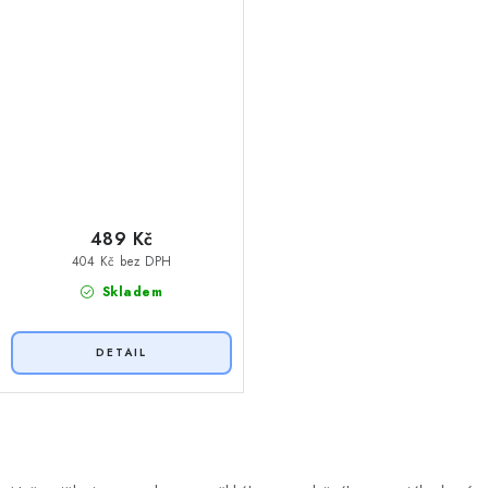
489 Kč
404 Kč bez DPH
Skladem
O
v