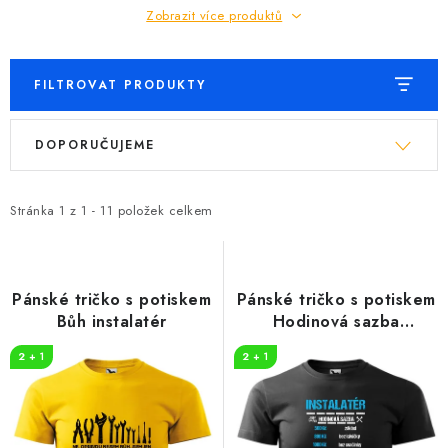
Zobrazit více produktů
FILTROVAT PRODUKTY
V
Ř
DOPORUČUJEME
ý
a
p
z
i
e
Stránka
1
z
1
-
11
položek celkem
s
n
p
í
r
p
Pánské tričko s potiskem
Pánské tričko s potiskem
o
r
Bůh instalatér
Hodinová sazba
instalatér
d
o
2 + 1
2 + 1
u
d
k
u
t
k