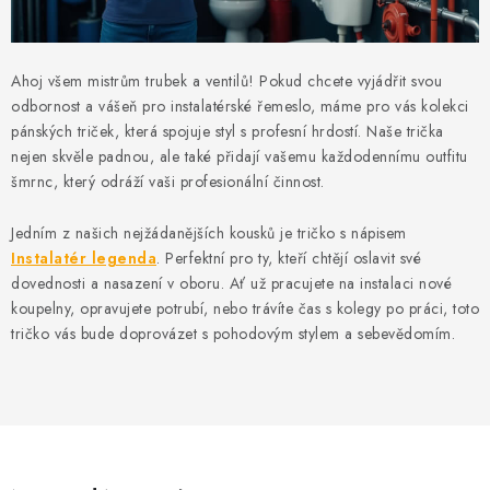
MIKINY
OKAMŽITĚ K ODBĚRU
Ahoj všem mistrům trubek a ventilů! Pokud chcete vyjádřit svou
odbornost a vášeň pro instalatérské řemeslo, máme pro vás kolekci
B2B
pánských triček, která spojuje styl s profesní hrdostí. Naše trička
nejen skvěle padnou, ale také přidají vašemu každodennímu outfitu
MÁM SRDCE POMÁHÁM
šmrnc, který odráží vaši profesionální činnost.
VÁNOCE
Jedním z našich nejžádanějších kousků je tričko s nápisem
Instalatér legenda
. Perfektní pro ty, kteří chtějí oslavit své
dovednosti a nasazení v oboru. Ať už pracujete na instalaci nové
PROVIZNÍ SYSTÉM
koupelny, opravujete potrubí, nebo trávíte čas s kolegy po práci, toto
tričko vás bude doprovázet s pohodovým stylem a sebevědomím.
O nás
Časté otázky
Doprava a platba
Obchodní podmínky
Zásady zpracování ochrany osobních údajů
Napište nám
Kontakty