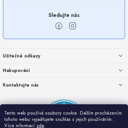
Z
á
Užitečné odkazy
p
a
Obchodní podmínky
Nakupování
t
Zásady zpracování ochrany osobních údajů
í
Časté otázky
Kontaktujte nás
Provizní systém
Doprava a platba
Napište nám
Partner stránek: Super plecháček
Podmínky akce 2 + 1 zdarma
Kontakty
Tento web používá soubory cookie. Dalším procházením
tohoto webu vyjadřujete souhlas s jejich používáním..
Více informací
zde
.