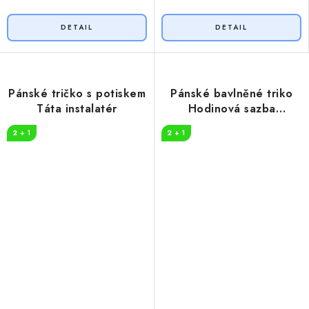
Pánské tričko s potiskem
Pánské bavlněné triko
Táta instalatér
Hodinová sazba
instalatér
2 + 1
2 + 1