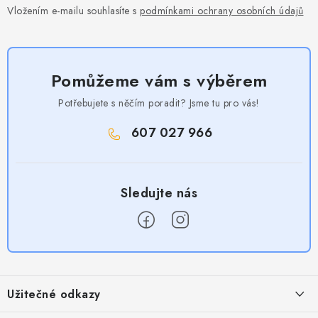
Vložením e-mailu souhlasíte s
podmínkami ochrany osobních údajů
Pomůžeme vám s výběrem
Potřebujete s něčím poradit? Jsme tu pro vás!
607 027 966
Z
á
Užitečné odkazy
p