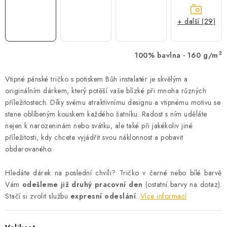
+ další (29)
2
100% bavlna - 160 g/m
Vtipné pánské tričko s potiskem Bůh instalatér je skvělým a
originálním dárkem, který potěší vaše blízké při mnoha různých
příležitostech. Díky svému atraktivnímu designu a vtipnému motivu se
stane oblíbeným kouskem každého šatníku. Radost s ním uděláte
nejen k narozeninám nebo svátku, ale také při jakékoliv jiné
příležitosti, kdy chcete vyjádřit svou náklonnost a pobavit
obdarovaného.
Hledáte dárek na poslední chvíli? Tričko v černé nebo bílé barvě
Vám
odešleme již druhý pracovní den
(ostatní barvy na dotaz).
Stačí si zvolit službu
expresní odeslání
.
Více informací