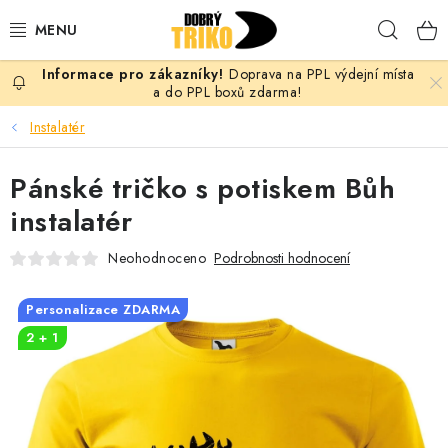
Přejít
Hleda
na
obsah
Doprava na PPL výdejní místa
PRO ŽENY
a do PPL boxů zdarma!
Instalatér
PRO MUŽE
Pánské tričko s potiskem Bůh
PRO DĚTI
instalatér
DOPLŇKY
Neohodnoceno
Podrobnosti hodnocení
PRO PÁRY
Personalizace ZDARMA
2 + 1
VLASTNÍ MOTIV
TRIČKA