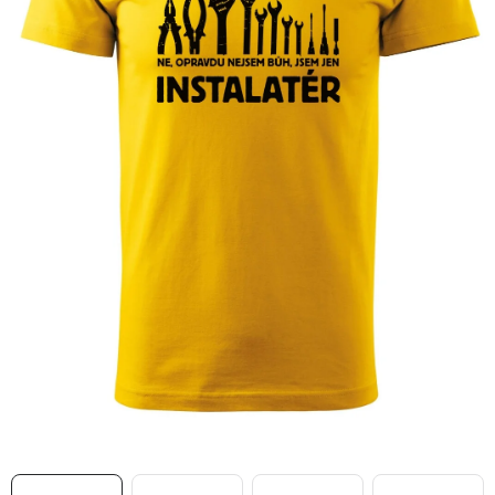
MIKINY
OKAMŽITĚ K ODBĚRU
B2B
MÁM SRDCE POMÁHÁM
VÁNOCE
PROVIZNÍ SYSTÉM
O nás
Časté otázky
Doprava a platba
Obchodní podmínky
Zásady zpracování ochrany osobních údajů
Napište nám
Kontakty