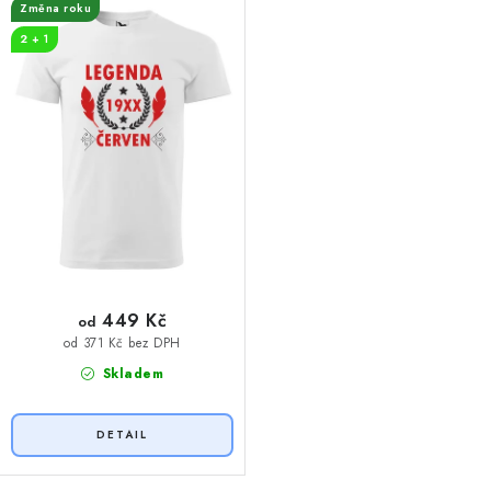
t
k
Změna roku
ů
t
2 + 1
ů
449 Kč
od
od 371 Kč bez DPH
Skladem