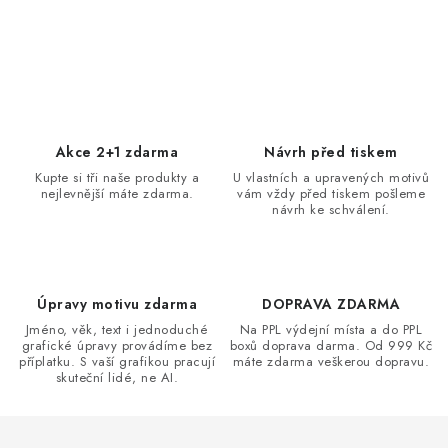
O
v
l
á
d
Akce 2+1 zdarma
Návrh před tiskem
a
Kupte si tři naše produkty a
U vlastních a upravených motivů
nejlevnější máte zdarma.
vám vždy před tiskem pošleme
c
návrh ke schválení.
í
p
r
v
Úpravy motivu zdarma
DOPRAVA ZDARMA
k
Jméno, věk, text i jednoduché
Na PPL výdejní místa a do PPL
grafické úpravy provádíme bez
boxů doprava darma. Od 999 Kč
y
příplatku. S vaší grafikou pracují
máte zdarma veškerou dopravu.
v
skuteční lidé, ne AI.
ý
p