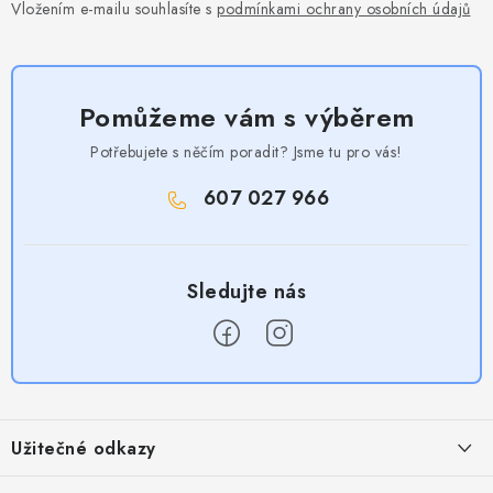
Vložením e-mailu souhlasíte s
podmínkami ochrany osobních údajů
Pomůžeme vám s výběrem
Potřebujete s něčím poradit? Jsme tu pro vás!
607 027 966
Z
á
Užitečné odkazy
p
a
Obchodní podmínky