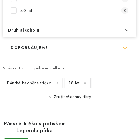
40 let
8
Druh alkoholu
V
Ř
DOPORUČUJEME
ý
a
p
z
i
e
Stránka
1
z
1
-
1
položek celkem
s
n
Pánské bavlněné tričko
18 let
p
í
r
p
Zrušit všechny filtry
o
r
d
o
u
d
Pánské tričko s potiskem
k
u
Legenda pírka