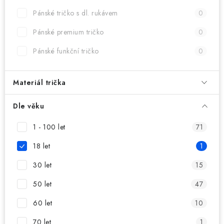
MIKINY
Pánské tričko s dl. rukávem
0
OKAMŽITĚ K ODBĚRU
Pánské premium tričko
0
Pánské funkční tričko
0
B2B
MÁM SRDCE POMÁHÁM
Materiál trička
VÁNOCE
Dle věku
1 - 100 let
71
PROVIZNÍ SYSTÉM
18 let
1
O nás
Časté otázky
Doprava a platba
30 let
15
Obchodní podmínky
50 let
47
Zásady zpracování ochrany osobních údajů
Napište nám
60 let
10
Kontakty
70 let
1