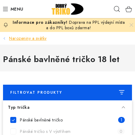
Přejít
Hleda
na
obsah
Doprava na PPL výdejní místa
PRO ŽENY
a do PPL boxů zdarma!
Narozeniny a svátky
PRO MUŽE
Pánské bavlněné tričko 18 let
PRO DĚTI
DOPLŇKY
PRO PÁRY
FILTROVAT PRODUKTY
VLASTNÍ MOTIV
Typ trička
TRIČKA
Pánské bavlněné tričko
1
Pánské tričko s V výstřihem
0