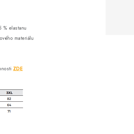
5 % elastanu
hového materiálu
bnosti
ZDE