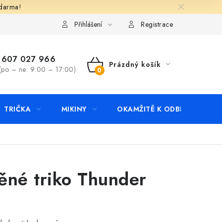
zdarma!
apište nám
Kontakty
Přihlášení
Registrace
607 027 966
Prázdný košík
(po – ne: 9:00 – 17:00)
NÁKUPNÍ
KOŠÍK
TRIČKA
MIKINY
OKAMŽITĚ K ODBĚRU
B
ěné triko Thunder