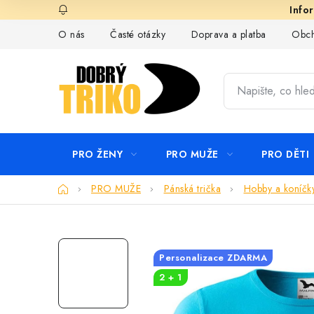
Přejít
na
O nás
Časté otázky
Doprava a platba
Obch
obsah
PRO ŽENY
PRO MUŽE
PRO DĚTI
Domů
PRO MUŽE
Pánská trička
Hobby a koníčk
Personalizace ZDARMA
2 + 1