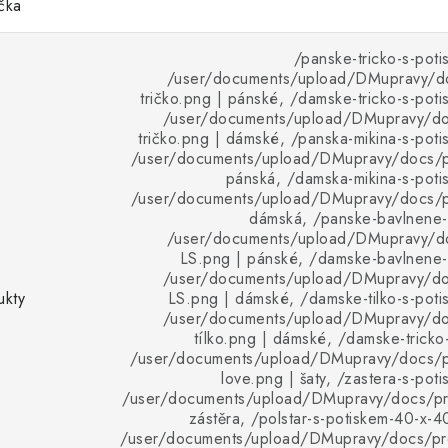
ička
/panske-tricko-s-poti
/user/documents/upload/DMupravy/d
tričko.png | pánské, /damske-tricko-s-poti
/user/documents/upload/DMupravy/d
tričko.png | dámské, /panska-mikina-s-poti
/user/documents/upload/DMupravy/docs/pr
pánská, /damska-mikina-s-poti
/user/documents/upload/DMupravy/docs/pr
dámská, /panske-bavlnene-t
/user/documents/upload/DMupravy/d
LS.png | pánské, /damske-bavlnene-t
/user/documents/upload/DMupravy/d
ukty
LS.png | dámské, /damske-tilko-s-poti
/user/documents/upload/DMupravy/d
tílko.png | dámské, /damske-tricko-
/user/documents/upload/DMupravy/docs/p
love.png | šaty, /zastera-s-pot
/user/documents/upload/DMupravy/docs/pro
zástěra, /polstar-s-potiskem-40-x-4
/user/documents/upload/DMupravy/docs/pro