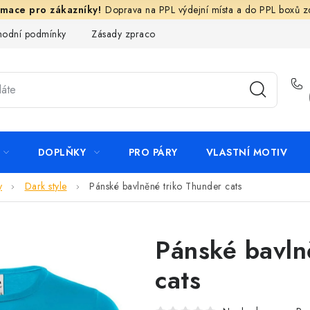
Doprava na PPL výdejní místa a do PPL boxů 
odní podmínky
Zásady zpracování ochrany osobních údajů
N
DOPLŇKY
PRO PÁRY
VLASTNÍ MOTIV
y
Dark style
Pánské bavlněné triko Thunder cats
Pánské bavln
cats