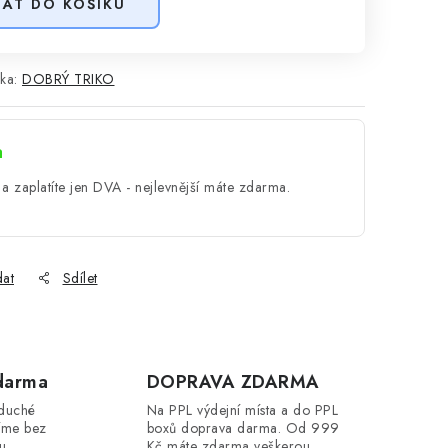
DAT DO KOŠÍKU
ka:
DOBRÝ TRIKO
a
a zaplatíte jen DVA - nejlevnější máte zdarma.
dat
Sdílet
darma
DOPRAVA ZDARMA
oduché
Na PPL výdejní místa a do PPL
íme bez
boxů doprava darma. Od 999
ou
Kč máte zdarma veškerou