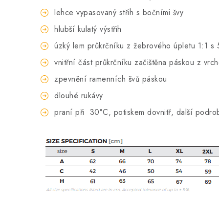
lehce vypasovaný střih s bočními švy
hlubší kulatý výstřih
úzký lem průkrčníku z žebrového úpletu 1:1 s 
vnitřní část průkrčníku začištěna páskou z vrc
zpevnění ramenních švů páskou
dlouhé rukávy
praní při
30°C, potiskem dovnitř, další podro