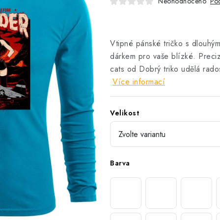
Neohodnoceno
Pod
Vtipné pánské tričko s dlouhým
dárkem pro vaše blízké. Preci
cats od Dobrý triko udělá rad
Více informací
Velikost
Barva