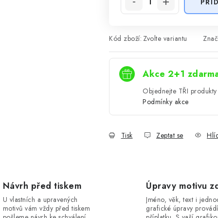
PŘI
Kód zboží:
Zvolte variantu
Znač
Akce 2+1 zdarm
Objednejte TŘI produkty 
Podmínky akce
Tisk
Zeptat se
Hlí
Návrh před tiskem
Úpravy motivu z
U vlastních a upravených
Jméno, věk, text i jedn
motivů vám vždy před tiskem
grafické úpravy provád
pošleme návrh ke schválení.
příplatku. S vaší grafik