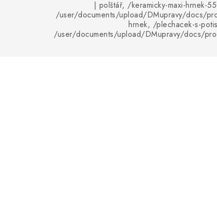
| polštář, /keramicky-maxi-hrnek-55
/user/documents/upload/DMupravy/docs/pro
hrnek, /plechacek-s-poti
/user/documents/upload/DMupravy/docs/pro