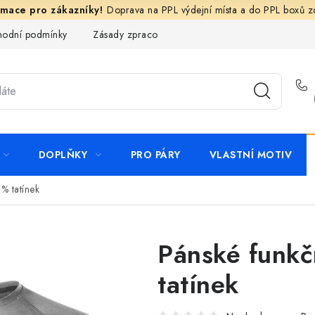
Doprava na PPL výdejní místa a do PPL boxů 
odní podmínky
Zásady zpracování ochrany osobních údajů
N
DOPLŇKY
PRO PÁRY
VLASTNÍ MOTIV
% tatínek
Pánské funkč
tatínek