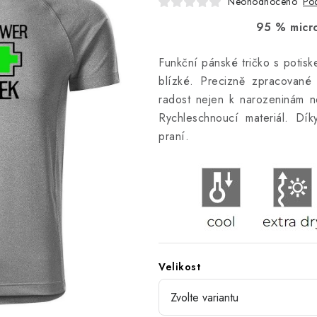
Neohodnoceno
Pod
95 % micro
Funkční pánské tričko s potisk
blízké. Precizně zpracované
radost nejen k narozeninám ne
Rychleschnoucí materiál. Dík
praní.
Velikost