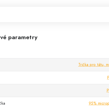
vé parametry
Trička pro tátu, 
P
P
ička
95% microp