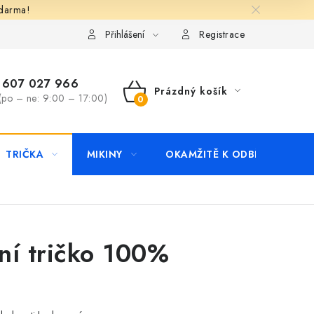
zdarma!
apište nám
Kontakty
Přihlášení
Registrace
607 027 966
Prázdný košík
(po – ne: 9:00 – 17:00)
NÁKUPNÍ
KOŠÍK
TRIČKA
MIKINY
OKAMŽITĚ K ODBĚRU
B
ní tričko 100%