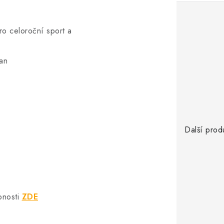
pro celoroční sport a
tan
Další prod
bnosti
ZDE