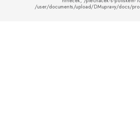
hrneček, /plechacek-s-potiskem-1
/user/documents/upload/DMupravy/docs/pro