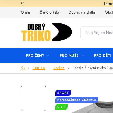
Přejít
na
O nás
Časté otázky
Doprava a platba
Obch
obsah
PRO ŽENY
PRO MUŽE
PRO DĚTI
Domů
TRIČKA
Rodina
Pánské funkční tričko 100
SPORT
Personalizace ZDARMA
2 + 1