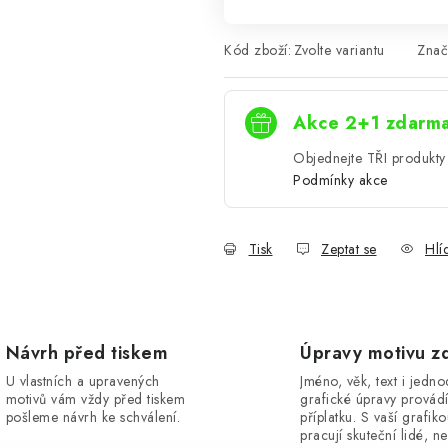
Kód zboží:
Zvolte variantu
Znač
Akce 2+1 zdarm
Objednejte TŘI produkty 
Podmínky akce
Tisk
Zeptat se
Hlí
Návrh před tiskem
Úpravy motivu z
U vlastních a upravených
Jméno, věk, text i jedn
motivů vám vždy před tiskem
grafické úpravy provád
pošleme návrh ke schválení.
příplatku. S vaší grafik
pracují skuteční lidé, ne