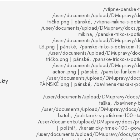
/vtipne-panske-t
/user/documents/upload/DMupravy/d
tričko.png | pánské, /vtipna-mikina-s-pot
/user/documents/upload/DMupravy/docs/pr
mikina, /panske-triko-s-pot
/user/documents/upload/DMupravy/d
LS.png | pánské, /panske-triko-s-potiskem-1
/user/documents/upload/DMupravy/doc
tričko.png | pánské, /panske-tricko-s-pot
/user/documents/upload/DMupravy/d
action.png | pánské, /panske-funkcni-t
/user/documents/upload/DMupravy/doc
ukty
PÁNSKÉ.png | pánské, /bavlnena-taska-s-p
/user/documents/upload/DMupravy/docs/p
taška, /bavlneny-b
/user/documents/upload/DMupravy/docs/p
batoh, /polstarek-s-potiskem-100--t
/user/documents/upload/DMupravy/docs/pro
| polštář, /keramicky-hrnek-100--pow
/user/documents/upload/DMupravy/docs/pro