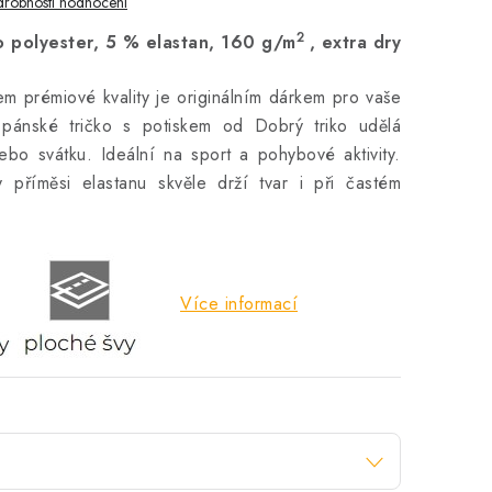
robnosti hodnocení
2
 polyester, 5 % elastan, 160 g/m
, extra dry
em prémiové kvality je originálním dárkem pro vaše
 pánské tričko s potiskem od Dobrý triko udělá
bo svátku. Ideální na sport a pohybové aktivity.
y příměsi elastanu skvěle drží tvar i při častém
Více informací