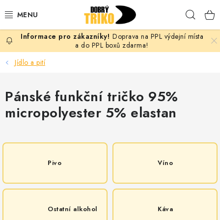
Přejít
Hleda
na
obsah
Doprava na PPL výdejní místa
PRO ŽENY
a do PPL boxů zdarma!
Jídlo a pití
PRO MUŽE
Pánské funkční tričko 95%
PRO DĚTI
micropolyester 5% elastan
DOPLŇKY
PRO PÁRY
Pivo
Víno
VLASTNÍ MOTIV
TRIČKA
Ostatní alkohol
Káva