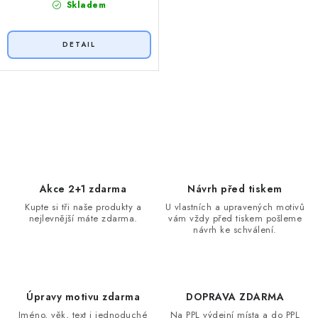
Skladem
O
v
l
á
d
Akce 2+1 zdarma
Návrh před tiskem
a
Kupte si tři naše produkty a
U vlastních a upravených motivů
nejlevnější máte zdarma.
vám vždy před tiskem pošleme
c
návrh ke schválení.
í
p
r
v
Úpravy motivu zdarma
DOPRAVA ZDARMA
k
Jméno, věk, text i jednoduché
Na PPL výdejní místa a do PPL