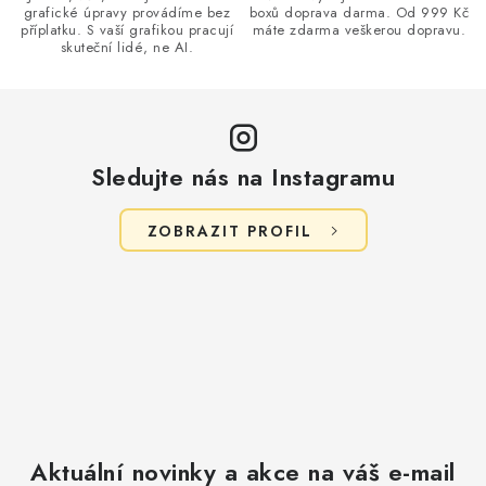
grafické úpravy provádíme bez
boxů doprava darma. Od 999 Kč
y
příplatku. S vaší grafikou pracují
máte zdarma veškerou dopravu.
v
skuteční lidé, ne AI.
ý
p
i
s
Sledujte nás na Instagramu
u
ZOBRAZIT PROFIL
Aktuální novinky a akce na váš e-mail