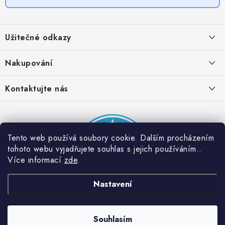
Z
á
Užitečné odkazy
p
a
Obchodní podmínky
Nakupování
t
Zásady zpracování ochrany osobních údajů
í
Časté otázky
Kontaktujte nás
Provizní systém
Doprava a platba
Napište nám
Partner stránek: Super plecháček
Podmínky akce 2 + 1 zdarma
Kontakty
Tento web používá soubory cookie. Dalším procházením
tohoto webu vyjadřujete souhlas s jejich používáním..
Více informací
zde
.
Nastavení
Souhlasím
Copyright 2026
Dobrý triko
. Všechna práva vyhrazena.