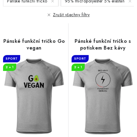
Pánské funkční tričko
95% micropolyester 5% elastan
p
í
r
p
Zrušit všechny filtry
o
r
d
o
u
d
Pánské funkční tričko Go
Pánské funkční tričko s
k
u
vegan
potiskem Bez kávy
t
k
SPORT
SPORT
ů
t
2 + 1
2 + 1
ů