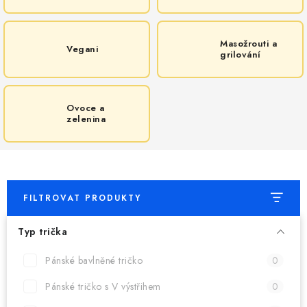
MIKINY
OKAMŽITĚ K ODBĚRU
Masožrouti a
Vegani
grilování
B2B
MÁM SRDCE POMÁHÁM
Ovoce a
zelenina
VÁNOCE
PROVIZNÍ SYSTÉM
FILTROVAT PRODUKTY
O nás
Časté otázky
Doprava a platba
Typ trička
Obchodní podmínky
Zásady zpracování ochrany osobních údajů
Pánské bavlněné tričko
Napište nám
0
Kontakty
Pánské tričko s V výstřihem
0