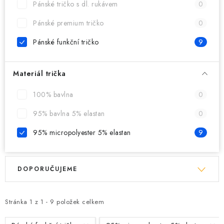
Pánské tričko s dl. rukávem
0
Pánské premium tričko
0
Pánské funkční tričko
9
Materiál trička
100% bavlna
0
95% bavlna 5% elastan
0
95% micropolyester 5% elastan
9
V
Ř
DOPORUČUJEME
ý
a
p
z
i
e
Stránka
1
z
1
-
9
položek celkem
s
n