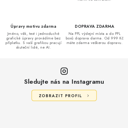
í
p
r
v
Úpravy motivu zdarma
DOPRAVA ZDARMA
k
Jméno, věk, text i jednoduché
Na PPL výdejní místa a do PPL
grafické úpravy provádíme bez
boxů doprava darma. Od 999 Kč
y
příplatku. S vaší grafikou pracují
máte zdarma veškerou dopravu.
v
skuteční lidé, ne AI.
ý
p
i
s
Sledujte nás na Instagramu
u
ZOBRAZIT PROFIL