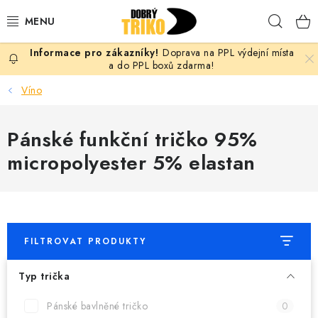
Přejít
Hleda
na
obsah
Doprava na PPL výdejní místa
PRO ŽENY
a do PPL boxů zdarma!
Víno
PRO MUŽE
Pánské funkční tričko 95%
PRO DĚTI
micropolyester 5% elastan
DOPLŇKY
PRO PÁRY
FILTROVAT PRODUKTY
VLASTNÍ MOTIV
Typ trička
TRIČKA
Pánské bavlněné tričko
0