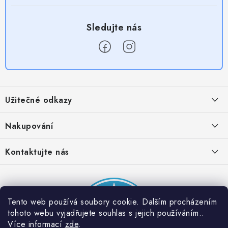
Z
á
Užitečné odkazy
p
a
Obchodní podmínky
Nakupování
t
Zásady zpracování ochrany osobních údajů
í
Časté otázky
Kontaktujte nás
Provizní systém
Doprava a platba
Napište nám
Partner stránek: Super plecháček
Podmínky akce 2 + 1 zdarma
Kontakty
Tento web používá soubory cookie. Dalším procházením
tohoto webu vyjadřujete souhlas s jejich používáním..
Více informací
zde
.