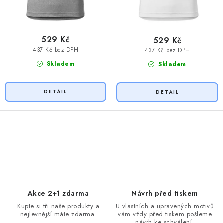
529 Kč
529 Kč
437 Kč bez DPH
437 Kč bez DPH
Skladem
Skladem
O
v
l
á
d
Akce 2+1 zdarma
Návrh před tiskem
a
Kupte si tři naše produkty a
U vlastních a upravených motivů
nejlevnější máte zdarma.
vám vždy před tiskem pošleme
c
návrh ke schválení.