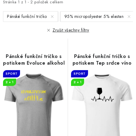
i
e
Stránka
1
z
1
-
2
položek celkem
s
n
Pánské funkční tričko
95% micropolyester 5% elastan
p
í
r
p
Zrušit všechny filtry
o
r
d
o
u
d
Pánské funkční tričko s
Pánské funkční tričko s
k
u
potiskem Evoluce alkohol
potiskem Tep srdce víno
t
k
SPORT
SPORT
ů
t
2 + 1
2 + 1
ů