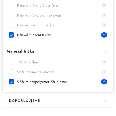
MIKINY
Pánské tričko s V výstřihem
0
OKAMŽITĚ K ODBĚRU
Pánské tričko s dl. rukávem
0
Pánské premium tričko
0
B2B
Pánské funkční tričko
2
MÁM SRDCE POMÁHÁM
Materiál trička
VÁNOCE
100% bavlna
0
PROVIZNÍ SYSTÉM
95% bavlna 5% elastan
0
95% micropolyester 5% elastan
2
O nás
Časté otázky
Doprava a platba
Obchodní podmínky
V
Ř
Zásady zpracování ochrany osobních údajů
Napište nám
DOPORUČUJEME
ý
a
Kontakty
p
z