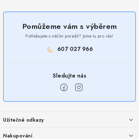
Pomůžeme vám s výběrem
Potřebujete s něčím poradit? Jsme tu pro vás!
607 027 966
Z
á
Užitečné odkazy
p
a
Obchodní podmínky
Nakupování