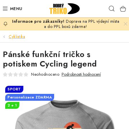
Přejít
Hleda
na
obsah
Doprava na PPL výdejní místa
PRO ŽENY
a do PPL boxů zdarma!
Cyklistika
PRO MUŽE
Pánské funkční tričko s
PRO DĚTI
potiskem Cycling legend
DOPLŇKY
Neohodnoceno
Podrobnosti hodnocení
PRO PÁRY
SPORT
Personalizace ZDARMA
VLASTNÍ MOTIV
2 + 1
TRIČKA