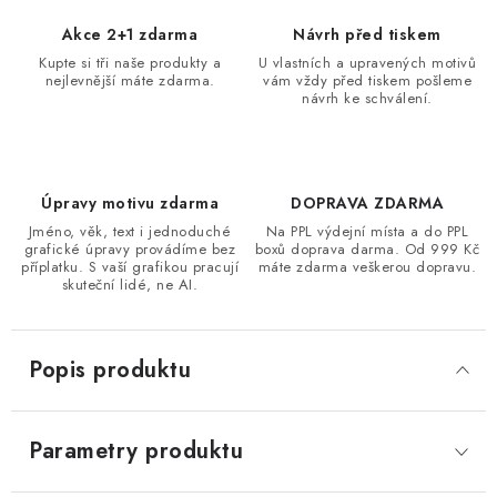
Akce 2+1 zdarma
Návrh před tiskem
Kupte si tři naše produkty a
U vlastních a upravených motivů
nejlevnější máte zdarma.
vám vždy před tiskem pošleme
návrh ke schválení.
Úpravy motivu zdarma
DOPRAVA ZDARMA
Jméno, věk, text i jednoduché
Na PPL výdejní místa a do PPL
grafické úpravy provádíme bez
boxů doprava darma. Od 999 Kč
příplatku. S vaší grafikou pracují
máte zdarma veškerou dopravu.
skuteční lidé, ne AI.
Popis produktu
Parametry produktu