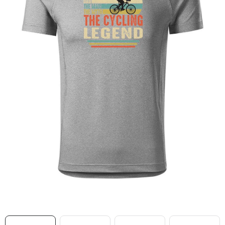
MIKINY
OKAMŽITĚ K ODBĚRU
B2B
MÁM SRDCE POMÁHÁM
VÁNOCE
PROVIZNÍ SYSTÉM
O nás
Časté otázky
Doprava a platba
Obchodní podmínky
Zásady zpracování ochrany osobních údajů
Napište nám
Kontakty