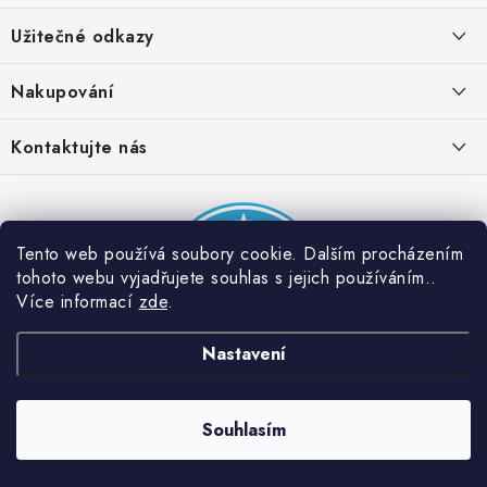
á
Užitečné odkazy
p
a
Obchodní podmínky
Nakupování
t
Zásady zpracování ochrany osobních údajů
í
Časté otázky
Kontaktujte nás
Provizní systém
Doprava a platba
Napište nám
Partner stránek: Super plecháček
Podmínky akce 2 + 1 zdarma
Kontakty
Tento web používá soubory cookie. Dalším procházením
tohoto webu vyjadřujete souhlas s jejich používáním..
Více informací
zde
.
Nastavení
Souhlasím
Copyright 2026
Dobrý triko
. Všechna práva vyhrazena.
Vytvořil Shoptet