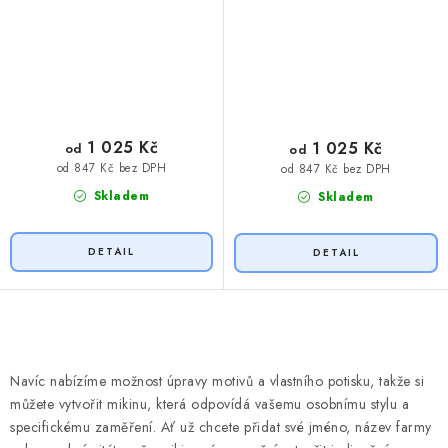
1 025 Kč
1 025 Kč
od
od
od 847 Kč bez DPH
od 847 Kč bez DPH
Skladem
Skladem
O
v
Navíc nabízíme možnost úpravy motivů a vlastního potisku, takže si
l
můžete vytvořit mikinu, která odpovídá vašemu osobnímu stylu a
á
specifickému zaměření. Ať už chcete přidat své jméno, název farmy