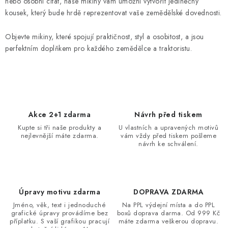
d
nebo osobní citát, naše mikiny vám umožní vytvořit jedinečný
kousek, který bude hrdě reprezentovat vaše zemědělské dovednosti.
a
c
Objevte mikiny, které spojují praktičnost, styl a osobitost, a jsou
í
perfektním doplňkem pro každého zemědělce a traktoristu.
p
r
v
k
y
Akce 2+1 zdarma
Návrh před tiskem
v
Kupte si tři naše produkty a
U vlastních a upravených motivů
ý
nejlevnější máte zdarma.
vám vždy před tiskem pošleme
návrh ke schválení.
p
i
s
u
Úpravy motivu zdarma
DOPRAVA ZDARMA
Jméno, věk, text i jednoduché
Na PPL výdejní místa a do PPL
grafické úpravy provádíme bez
boxů doprava darma. Od 999 Kč
příplatku. S vaší grafikou pracují
máte zdarma veškerou dopravu.