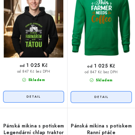
t
k
ů
t
ů
1 025 Kč
1 025 Kč
od
od
od 847 Kč bez DPH
od 847 Kč bez DPH
Skladem
Skladem
Pánská mikina s potiskem
Pánská mikina s potiskem
Legendární chlap traktor
Ranní ptáče