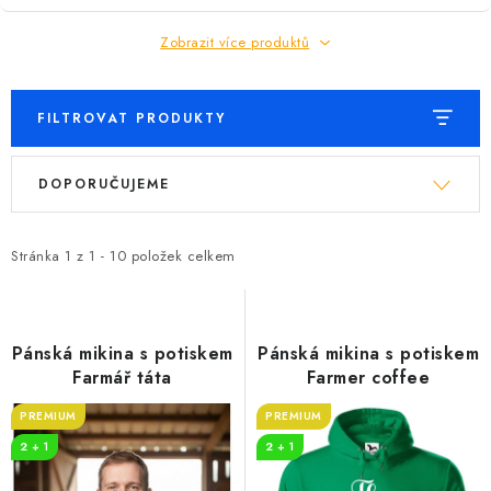
Zobrazit více produktů
FILTROVAT PRODUKTY
V
Ř
DOPORUČUJEME
ý
a
p
z
i
e
Stránka
1
z
1
-
10
položek celkem
s
n
p
í
r
p
Pánská mikina s potiskem
Pánská mikina s potiskem
o
r
Farmář táta
Farmer coffee
d
o
PREMIUM
PREMIUM
u
d
2 + 1
2 + 1
k
u