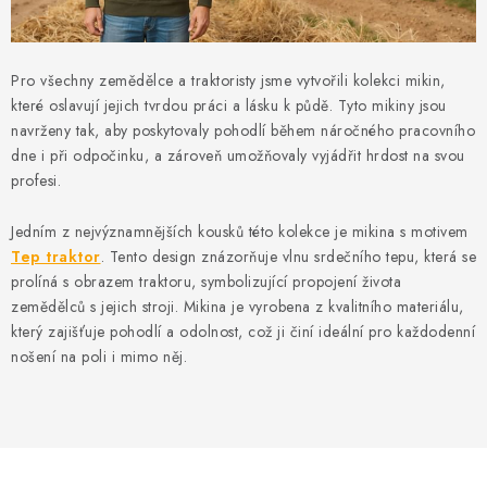
MIKINY
OKAMŽITĚ K ODBĚRU
Pro všechny zemědělce a traktoristy jsme vytvořili kolekci mikin,
které oslavují jejich tvrdou práci a lásku k půdě. Tyto mikiny jsou
B2B
navrženy tak, aby poskytovaly pohodlí během náročného pracovního
dne i při odpočinku, a zároveň umožňovaly vyjádřit hrdost na svou
MÁM SRDCE POMÁHÁM
profesi.
VÁNOCE
Jedním z nejvýznamnějších kousků této kolekce je mikina s motivem
Tep traktor
. Tento design znázorňuje vlnu srdečního tepu, která se
prolíná s obrazem traktoru, symbolizující propojení života
PROVIZNÍ SYSTÉM
zemědělců s jejich stroji. Mikina je vyrobena z kvalitního materiálu,
který zajišťuje pohodlí a odolnost, což ji činí ideální pro každodenní
O nás
Časté otázky
Doprava a platba
nošení na poli i mimo něj.
Obchodní podmínky
Zásady zpracování ochrany osobních údajů
Napište nám
Kontakty