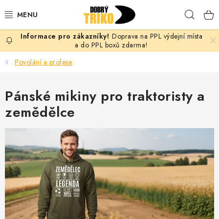
Přejít
Hleda
na
obsah
Doprava na PPL výdejní místa
PRO ŽENY
a do PPL boxů zdarma!
Povolání a profese
PRO MUŽE
Pánské mikiny pro traktoristy a
PRO DĚTI
zemědělce
DOPLŇKY
PRO PÁRY
VLASTNÍ MOTIV
TRIČKA