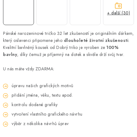
+ další (30)
Pánské narozeninové tričko 32 let zkušeností je originálním dárkem,
který oslavenci připomene jeho
dlouholeté životní zkušenosti
.
Kvalitní bavlněný kousek od Dobrý triko je vyroben ze
100%
bavlny
, díky čemuž je příjemný na dotek a skvěle drží svůj tvar.
U nás máte vždy ZDARMA:
úpravu našich grafických motivů
přidání jména, věku, textu apod.
kontrolu dodané grafiky
vytvoření vlastního grafického návrhu
výběr z několika návrhů úprav