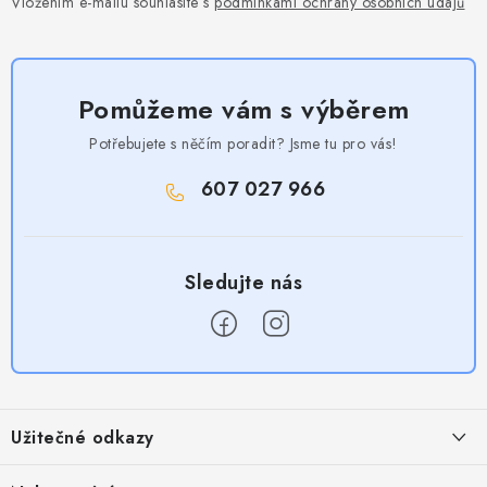
Vložením e-mailu souhlasíte s
podmínkami ochrany osobních údajů
Pomůžeme vám s výběrem
Potřebujete s něčím poradit? Jsme tu pro vás!
607 027 966
Z
á
Užitečné odkazy
p
a
Obchodní podmínky