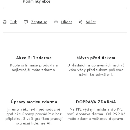
Podmínky akce
Tisk
Zeptat se
Hlídat
Sdílet
Akce 2+1 zdarma
Návrh před tiskem
Kupte si tři naše produkty a
U vlastních a upravených motivů
nejlevnější máte zdarma.
vám vždy před tiskem pošleme
návrh ke schválení.
Úpravy motivu zdarma
DOPRAVA ZDARMA
Jméno, věk, text i jednoduché
Na PPL výdejní místa a do PPL
grafické úpravy provádíme bez
boxů doprava darma. Od 999 Kč
příplatku. S vaší grafikou pracují
máte zdarma veškerou dopravu.
skuteční lidé, ne AI.