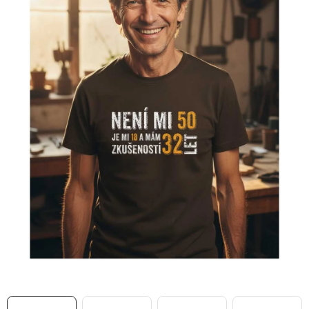
MIKINY
OKAMŽITĚ K ODBĚRU
B2B
MÁM SRDCE POMÁHÁM
VÁNOCE
PROVIZNÍ SYSTÉM
O nás
Časté otázky
Doprava a platba
Obchodní podmínky
Zásady zpracování ochrany osobních údajů
Napište nám
Kontakty