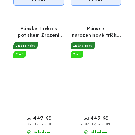
Pánské tričko s
Pánské
potiskem Zrození
narozeninové tričko
legendy měsíce
32 let odpočívám
Změna roku
Změna roku
2 + 1
2 + 1
449 Kč
449 Kč
od
od
od 371 Kč bez DPH
od 371 Kč bez DPH
Skladem
Skladem