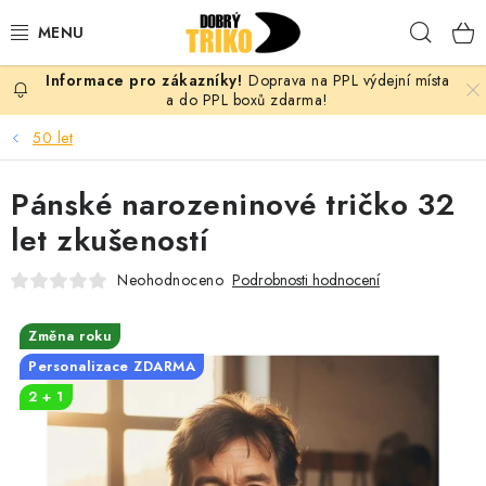
Přejít
Hleda
na
obsah
Doprava na PPL výdejní místa
PRO ŽENY
a do PPL boxů zdarma!
50 let
PRO MUŽE
Pánské narozeninové tričko 32
PRO DĚTI
let zkušeností
DOPLŇKY
Neohodnoceno
Podrobnosti hodnocení
PRO PÁRY
Změna roku
Personalizace ZDARMA
VLASTNÍ MOTIV
2 + 1
TRIČKA