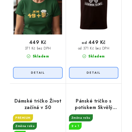
449 Kč
449 Kč
od
371 Kč bez DPH
od 371 Kč bez DPH
Skladem
Skladem
Dámské tričko Život
Pánské tričko s
začíná v 50
potiskem Skvělý
ročník 1974
PREMIUM
Změna roku
Změna roku
2 + 1