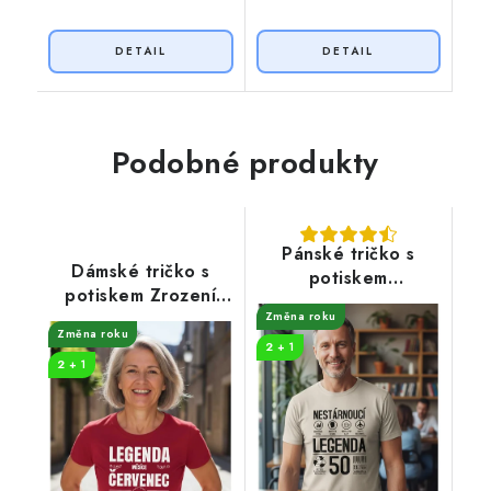
Podobné produkty
Pánské tričko s
Dámské tričko s
potiskem
potiskem Zrození
Nestárnoucí legenda
legendy měsíce
Změna roku
50 let
Změna roku
2 + 1
2 + 1