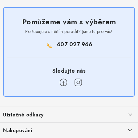
Pomůžeme vám s výběrem
Potřebujete s něčím poradit? Jsme tu pro vás!
607 027 966
Z
á
Užitečné odkazy
p
a
Obchodní podmínky
Nakupování
t