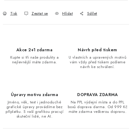
Tisk
Zeptat se
Hlídat
Sdílet
Akce 2+1 zdarma
Návrh před tiskem
Kupte si tři naše produkty a
U vlastních a upravených motivů
nejlevnější máte zdarma.
vám vždy před tiskem pošleme
návrh ke schválení.
Úpravy motivu zdarma
DOPRAVA ZDARMA
Jméno, věk, text i jednoduché
Na PPL výdejní místa a do PPL
grafické úpravy provádíme bez
boxů doprava darma. Od 999 Kč
příplatku. S vaší grafikou pracují
máte zdarma veškerou dopravu.
skuteční lidé, ne AI.