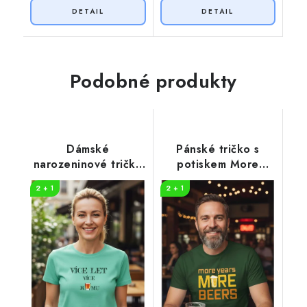
Podobné produkty
Dámské
Pánské tričko s
narozeninové tričko
potiskem More
Více RUMU
beers
2 + 1
2 + 1