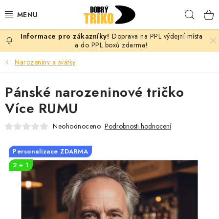
Přejít
Hleda
na
obsah
Doprava na PPL výdejní místa
PRO ŽENY
a do PPL boxů zdarma!
Narozeniny a svátky
PRO MUŽE
Pánské narozeninové tričko
PRO DĚTI
Více RUMU
DOPLŇKY
Neohodnoceno
Podrobnosti hodnocení
PRO PÁRY
Personalizace ZDARMA
2 + 1
VLASTNÍ MOTIV
TRIČKA