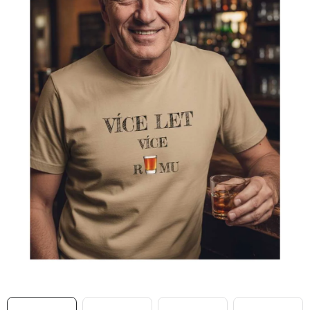
MIKINY
OKAMŽITĚ K ODBĚRU
B2B
MÁM SRDCE POMÁHÁM
VÁNOCE
PROVIZNÍ SYSTÉM
O nás
Časté otázky
Doprava a platba
Obchodní podmínky
Zásady zpracování ochrany osobních údajů
Napište nám
Kontakty