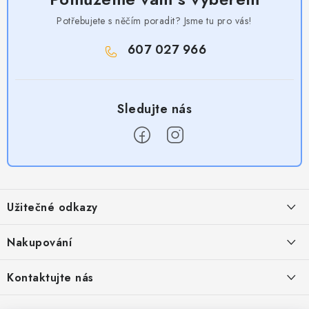
Potřebujete s něčím poradit? Jsme tu pro vás!
607 027 966
Z
á
Užitečné odkazy
p
a
Obchodní podmínky
Nakupování
t
Zásady zpracování ochrany osobních údajů
í
Časté otázky
Kontaktujte nás
Provizní systém
Doprava a platba
Napište nám