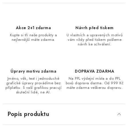
Akce 2+1 zdarma
Návrh před tiskem
Kupte si tři naše produkty a
U vlastních a upravených motivů
nejlevnější máte zdarma.
vám vždy před tiskem pošleme
návrh ke schválení.
Úpravy motivu zdarma
DOPRAVA ZDARMA
Jméno, věk, text i jednoduché
Na PPL výdejní místa a do PPL
grafické úpravy provádíme bez
boxů doprava darma. Od 999 Kč
příplatku. S vaší grafikou pracují
máte zdarma veškerou dopravu.
skuteční lidé, ne AI.
Popis produktu