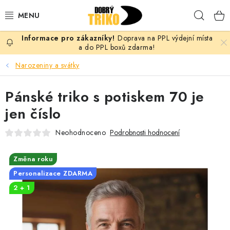
Přejít
Hleda
na
obsah
Doprava na PPL výdejní místa
PRO ŽENY
a do PPL boxů zdarma!
Narozeniny a svátky
PRO MUŽE
Pánské triko s potiskem 70 je
PRO DĚTI
jen číslo
DOPLŇKY
Neohodnoceno
Podrobnosti hodnocení
PRO PÁRY
Změna roku
Personalizace ZDARMA
VLASTNÍ MOTIV
2 + 1
TRIČKA