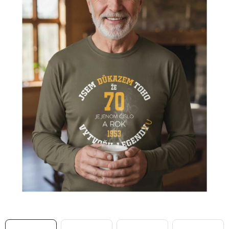
MIKINY
OKAMŽITĚ K ODBĚRU
B2B
MÁM SRDCE POMÁHÁM
VÁNOCE
PROVIZNÍ SYSTÉM
O nás
Časté otázky
Doprava a platba
Obchodní podmínky
Zásady zpracování ochrany osobních údajů
Napište nám
Kontakty