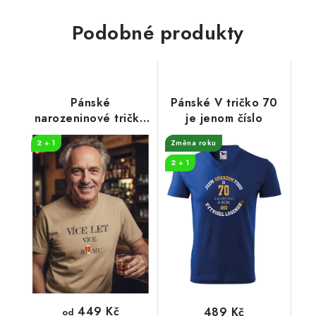
Podobné produkty
Pánské
Pánské V tričko 70
narozeninové tričko
je jenom číslo
Více RUMU
2 + 1
Změna roku
2 + 1
449 Kč
489 Kč
od