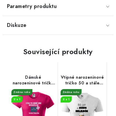
Parametry produktu
Diskuze
Související produkty
Dámské
Vtipné narozeninové
narozeninové tričko
tričko 50 a stále
Hodně ginu
mladík
Změna roku
Změna roku
2 + 1
2 + 1