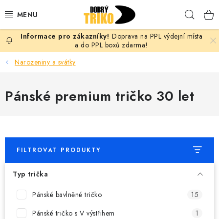
Přejít
Hleda
na
obsah
Doprava na PPL výdejní místa
PRO ŽENY
a do PPL boxů zdarma!
Narozeniny a svátky
PRO MUŽE
Pánské premium tričko 30 let
PRO DĚTI
DOPLŇKY
PRO PÁRY
FILTROVAT PRODUKTY
VLASTNÍ MOTIV
Typ trička
TRIČKA
Pánské bavlněné tričko
15
Pánské tričko s V výstřihem
1