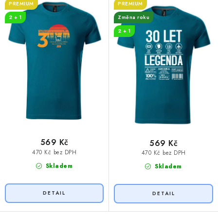
t
k
PREMIUM
PREMIUM
ů
t
2 + 1
Změna roku
ů
2 + 1
569 Kč
569 Kč
470 Kč bez DPH
470 Kč bez DPH
Skladem
Skladem