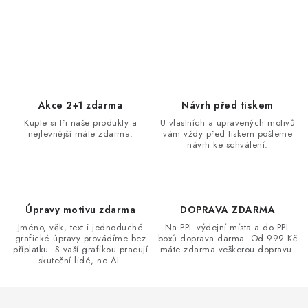
O
v
l
á
d
Akce 2+1 zdarma
Návrh před tiskem
a
Kupte si tři naše produkty a
U vlastních a upravených motivů
nejlevnější máte zdarma.
vám vždy před tiskem pošleme
c
návrh ke schválení.
í
p
r
v
Úpravy motivu zdarma
DOPRAVA ZDARMA
k
Jméno, věk, text i jednoduché
Na PPL výdejní místa a do PPL
grafické úpravy provádíme bez
boxů doprava darma. Od 999 Kč
y
příplatku. S vaší grafikou pracují
máte zdarma veškerou dopravu.
v
skuteční lidé, ne AI.
ý
p