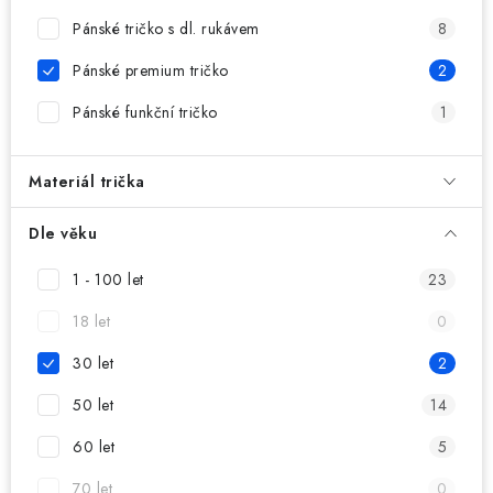
MIKINY
Pánské tričko s dl. rukávem
8
OKAMŽITĚ K ODBĚRU
Pánské premium tričko
2
Pánské funkční tričko
1
B2B
MÁM SRDCE POMÁHÁM
Materiál trička
VÁNOCE
Dle věku
1 - 100 let
23
PROVIZNÍ SYSTÉM
18 let
0
O nás
Časté otázky
Doprava a platba
30 let
2
Obchodní podmínky
50 let
14
Zásady zpracování ochrany osobních údajů
Napište nám
60 let
5
Kontakty
70 let
0