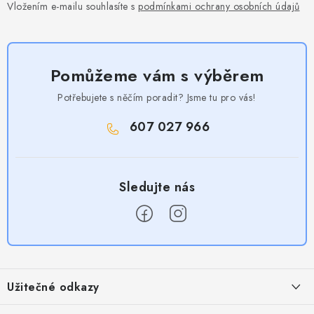
Vložením e-mailu souhlasíte s
podmínkami ochrany osobních údajů
Pomůžeme vám s výběrem
Potřebujete s něčím poradit? Jsme tu pro vás!
607 027 966
Z
á
Užitečné odkazy
p
a
Obchodní podmínky