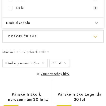
40 let
1
Druh alkoholu
V
Ř
DOPORUČUJEME
ý
a
p
z
i
e
Stránka
1
z
1
-
2
položek celkem
s
n
Pánské premium tričko
30 let
p
í
r
p
Zrušit všechny filtry
o
r
d
o
u
d
Pánské tričko k
Pánské tričko Legenda
k
u
narozeninám 30 let
30 let
myslivost