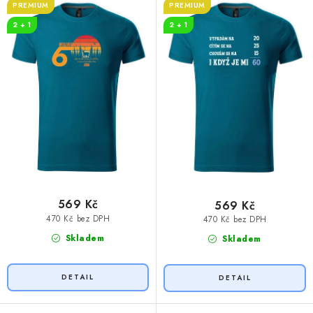
t
k
PREMIUM
PREMIUM
ů
t
2 + 1
2 + 1
ů
569 Kč
569 Kč
470 Kč bez DPH
470 Kč bez DPH
Skladem
Skladem