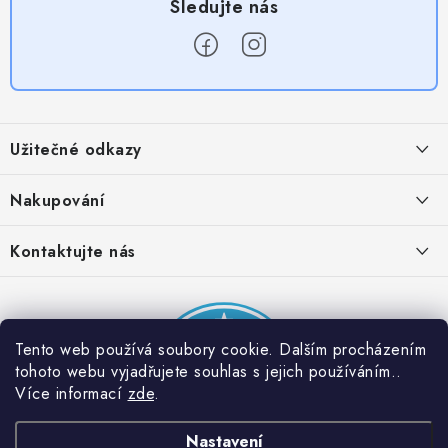
Z
á
Užitečné odkazy
p
a
Obchodní podmínky
Nakupování
t
Zásady zpracování ochrany osobních údajů
í
Časté otázky
Kontaktujte nás
Provizní systém
Doprava a platba
Napište nám
Partner stránek: Super plecháček
Podmínky akce 2 + 1 zdarma
Kontakty
Tento web používá soubory cookie. Dalším procházením
tohoto webu vyjadřujete souhlas s jejich používáním..
Více informací
zde
.
Nastavení