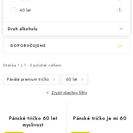
40 let
1
Druh alkoholu
V
Ř
DOPORUČUJEME
ý
a
p
z
i
e
Stránka
1
z
1
-
5
položek celkem
s
n
Pánské premium tričko
60 let
p
í
r
p
Zrušit všechny filtry
o
r
d
o
u
d
Pánské tričko 60 let
Pánské tričko Je mi 60
k
u
myslivost