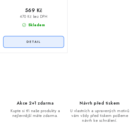
569 Kč
470 Kč bez DPH
Skladem
O
v
l
á
d
Akce 2+1 zdarma
Návrh před tiskem
a
Kupte si tři naše produkty a
U vlastních a upravených motivů
nejlevnější máte zdarma.
vám vždy před tiskem pošleme
c
návrh ke schválení.
í
p