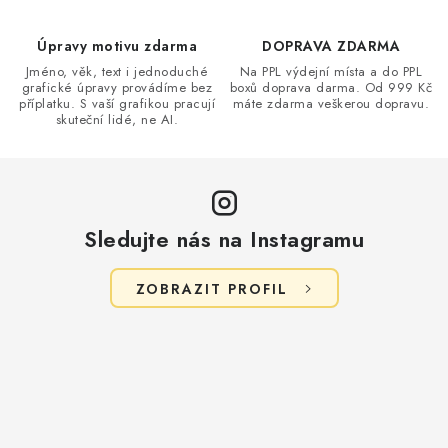
r
v
Úpravy motivu zdarma
DOPRAVA ZDARMA
k
Jméno, věk, text i jednoduché
Na PPL výdejní místa a do PPL
grafické úpravy provádíme bez
boxů doprava darma. Od 999 Kč
y
příplatku. S vaší grafikou pracují
máte zdarma veškerou dopravu.
v
skuteční lidé, ne AI.
ý
p
i
s
Sledujte nás na Instagramu
u
ZOBRAZIT PROFIL