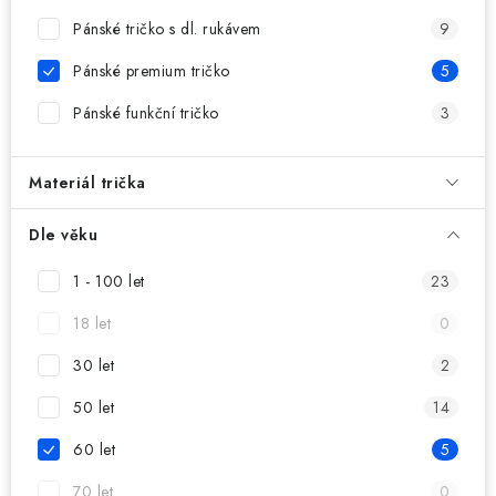
MIKINY
Pánské tričko s dl. rukávem
9
OKAMŽITĚ K ODBĚRU
Pánské premium tričko
5
Pánské funkční tričko
3
B2B
MÁM SRDCE POMÁHÁM
Materiál trička
VÁNOCE
Dle věku
1 - 100 let
23
PROVIZNÍ SYSTÉM
18 let
0
O nás
Časté otázky
Doprava a platba
30 let
2
Obchodní podmínky
50 let
14
Zásady zpracování ochrany osobních údajů
Napište nám
60 let
5
Kontakty
70 let
0