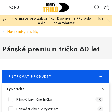
Přejít
Hleda
na
obsah
Doprava na PPL výdejní místa
PRO ŽENY
a do PPL boxů zdarma!
Narozeniny a svátky
PRO MUŽE
Pánské premium tričko 60 let
PRO DĚTI
DOPLŇKY
PRO PÁRY
FILTROVAT PRODUKTY
VLASTNÍ MOTIV
Typ trička
TRIČKA
Pánské bavlněné tričko
10
Pánské tričko s V výstřihem
5