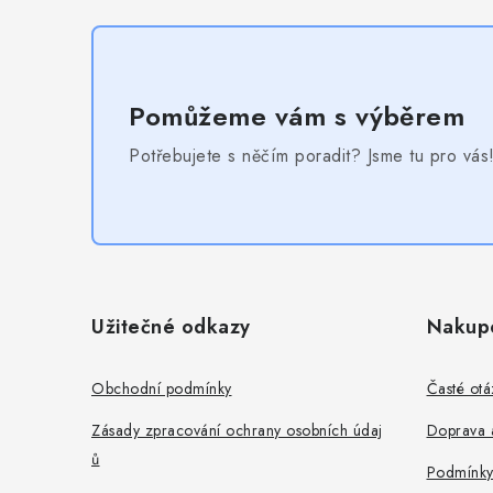
Pomůžeme vám s výběrem
Potřebujete s něčím poradit? Jsme tu pro vás
Z
á
Užitečné odkazy
Nakup
p
a
Obchodní podmínky
Časté otá
t
Zásady zpracování ochrany osobních údaj
Doprava a
ů
í
Podmínky