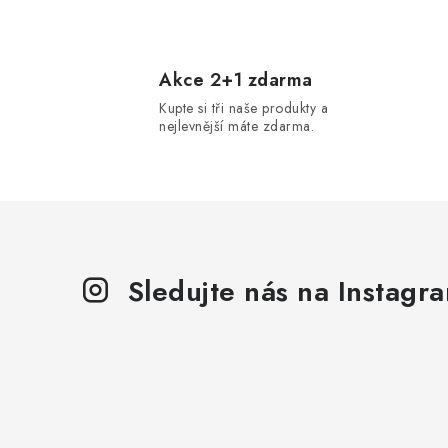
O
v
l
Akce 2+1 zdarma
Kupte si tři naše produkty a
á
nejlevnější máte zdarma.
d
a
c
í
p
Sledujte nás na Instagr
r
v
k
y