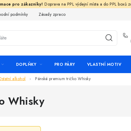
Doprava na PPL výdejní místa a do PPL boxů 
odní podmínky
Zásady zpracování ochrany osobních údajů
N
DOPLŇKY
PRO PÁRY
VLASTNÍ MOTIV
Ostatní alkohol
Pánské premium tričko Whisky
ko Whisky