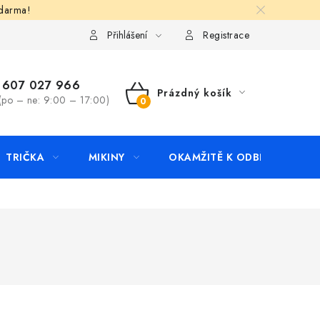
zdarma!
apište nám
Kontakty
Přihlášení
Registrace
607 027 966
Prázdný košík
(po – ne: 9:00 – 17:00)
NÁKUPNÍ
KOŠÍK
TRIČKA
MIKINY
OKAMŽITĚ K ODBĚRU
B