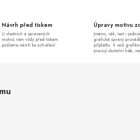
Návrh před tiskem
Úpravy motivu z
U vlastních a upravených
Jméno, věk, text i jedn
motivů vám vždy před tiskem
grafické úpravy provád
pošleme návrh ke schválení.
příplatku. S vaší grafik
pracují skuteční lidé, ne
amu