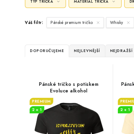
TYP TRIČKA
MATERIÁL TRIČKA
D
Váš filtr:
Pánské premium tričko
Whisky
Ř
DOPORUČUJEME
NEJLEVNĚJŠÍ
NEJDRAŽŠÍ
a
V
z
ý
e
Pánské tričko s potiskem
Pánsk
p
Evoluce alkohol
n
i
PREMIUM
PREMI
í
2 + 1
2 + 1
s
p
p
r