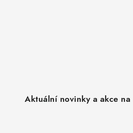
v
ý
p
i
s
u
Aktuální novinky a akce na 