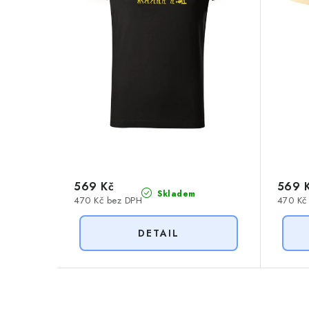
r
o
o
d
d
u
u
k
k
t
t
ů
ů
569 Kč
569 
Skladem
470 Kč bez DPH
470 Kč