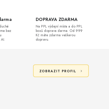
darma
DOPRAVA ZDARMA
oduché
Na PPL výdejní místa a do PPL
íme bez
boxů doprava darma. Od 999
ou
Kč máte zdarma veškerou
 AI.
dopravu.
ZOBRAZIT PROFIL