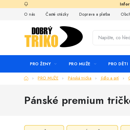
Přejít
na
O nás
Časté otázky
Doprava a platba
Obch
obsah
PRO ŽENY
PRO MUŽE
PRO DĚTI
Domů
PRO MUŽE
Pánská trička
Jídlo a pití
Pánské premium trič