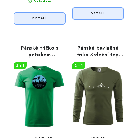
Skladem
Pánské tričko s
Pánské bavlněné
potiskem
triko Srdeční tep
Dobrodružství
horolezec
2 + 1
2 + 1