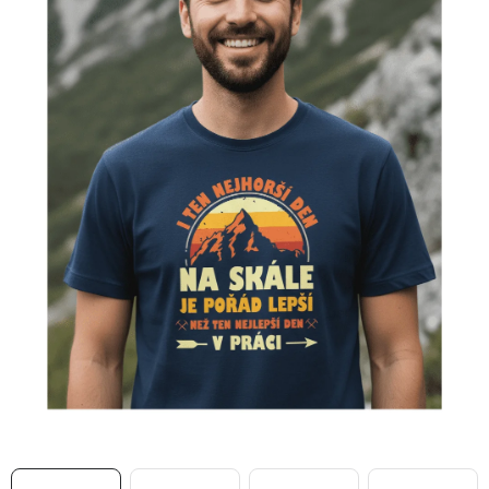
MIKINY
OKAMŽITĚ K ODBĚRU
B2B
MÁM SRDCE POMÁHÁM
VÁNOCE
PROVIZNÍ SYSTÉM
O nás
Časté otázky
Doprava a platba
Obchodní podmínky
Zásady zpracování ochrany osobních údajů
Napište nám
Kontakty