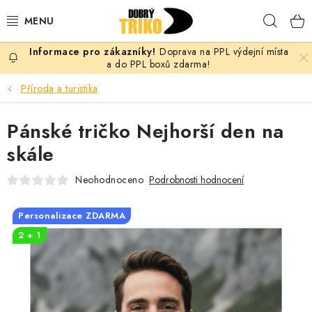
Přejít
Hleda
na
obsah
Doprava na PPL výdejní místa
PRO ŽENY
a do PPL boxů zdarma!
Příroda a turistika
PRO MUŽE
Pánské tričko Nejhorší den na
PRO DĚTI
skále
DOPLŇKY
Neohodnoceno
Podrobnosti hodnocení
PRO PÁRY
Personalizace ZDARMA
2 + 1
VLASTNÍ MOTIV
TRIČKA