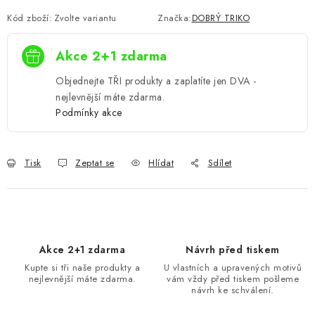
Kód zboží:
Zvolte variantu
Značka:
DOBRÝ TRIKO
Akce 2+1 zdarma
Objednejte TŘI produkty a zaplatíte jen DVA -
nejlevnější máte zdarma.
Podmínky akce
Tisk
Zeptat se
Hlídat
Sdílet
Akce 2+1 zdarma
Návrh před tiskem
Kupte si tři naše produkty a
U vlastních a upravených motivů
nejlevnější máte zdarma.
vám vždy před tiskem pošleme
návrh ke schválení.