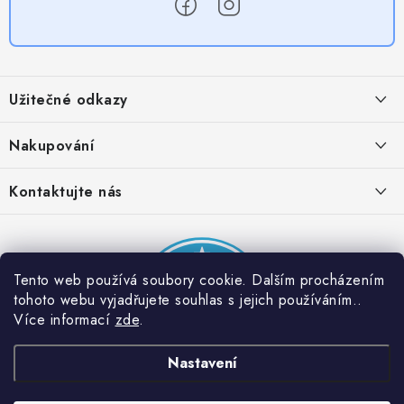
Z
á
Užitečné odkazy
p
a
Obchodní podmínky
Nakupování
t
Zásady zpracování ochrany osobních údajů
í
Časté otázky
Kontaktujte nás
Provizní systém
Doprava a platba
Napište nám
Partner stránek: Super plecháček
Podmínky akce 2 + 1 zdarma
Kontakty
Tento web používá soubory cookie. Dalším procházením
tohoto webu vyjadřujete souhlas s jejich používáním..
Více informací
zde
.
Nastavení