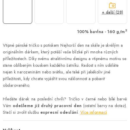
+ další (28)
2
100% bavlna - 160 g/m
Vtipné pánské tričko s potiskem Nejhorší den na skále je skvělým a
originálním dárkem, který potěší vaše blízké při mnoha různých
příležitostech. Díky svému atraktivnímu designu a vtipnému motivu se
stane oblíbeným kouskem každého šatníku. Radost s ním uděláte
nejen k narozeninám nebo svátku, ale také při jakékoliv jiné
příležitosti, kdy chcete vyjádřit svou náklonnost a pobavit
obdarovaného.
Hledáte dárek na poslední chvíli? Tričko v černé nebo bílé barvě
Vám
odešleme již druhý pracovní den
(ostatní barvy na dotaz).
Stačí si zvolit službu
expresní odeslání
.
Více informací