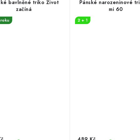
ké bavlněné triko Život
Pánské narozeninové tri
začíná
mi 60
roku
2 + 1
Kč
489 Kč