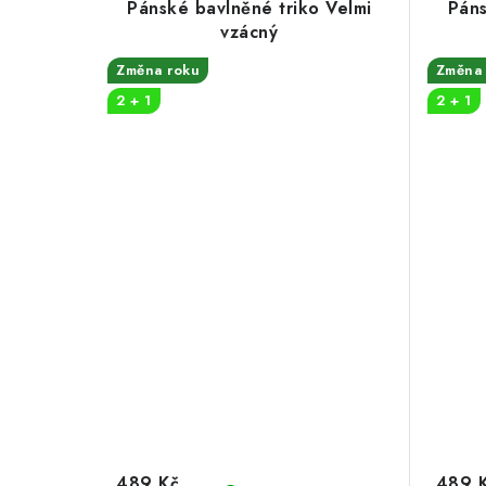
Pánské bavlněné triko Velmi
Páns
vzácný
Změna roku
Změna 
2 + 1
2 + 1
489 Kč
489 