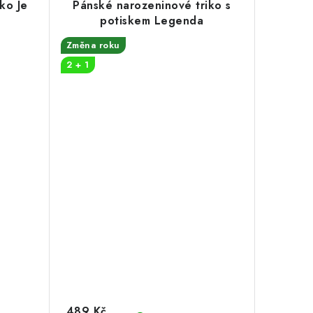
ko Je
Pánské narozeninové triko s
potiskem Legenda
Změna roku
2 + 1
489 Kč