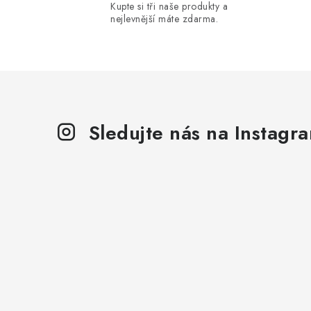
Kupte si tři naše produkty a
á
nejlevnější máte zdarma.
d
a
c
í
p
Sledujte nás na Instagr
r
v
k
y
v
ý
p