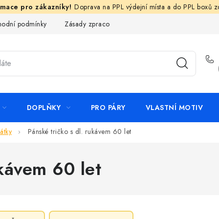
Doprava na PPL výdejní místa a do PPL boxů 
odní podmínky
Zásady zpracování ochrany osobních údajů
N
DOPLŇKY
PRO PÁRY
VLASTNÍ MOTIV
átky
Pánské tričko s dl. rukávem 60 let
ukávem 60 let