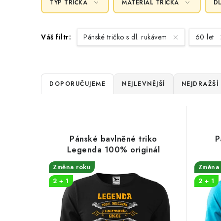
TYP TRIČKA
MATERIÁL TRIČKA
D
Váš filtr:
Pánské tričko s dl. rukávem
60 let
Ř
DOPORUČUJEME
NEJLEVNĚJŠÍ
NEJDRAŽŠÍ
a
V
z
ý
e
Pánské bavlněné triko
P
p
Legenda 100% originál
n
i
Změna roku
Změna 
í
2 + 1
2 + 1
s
p
p
r