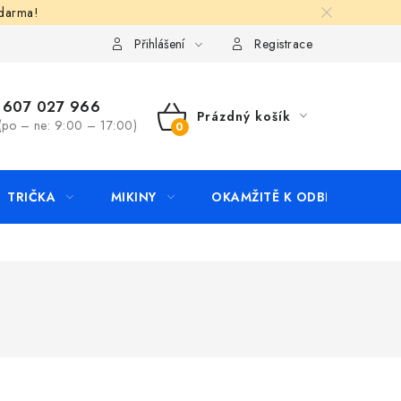
zdarma!
apište nám
Kontakty
Přihlášení
Registrace
607 027 966
Prázdný košík
(po – ne: 9:00 – 17:00)
NÁKUPNÍ
KOŠÍK
TRIČKA
MIKINY
OKAMŽITĚ K ODBĚRU
B