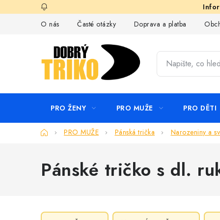
Přejít
na
O nás
Časté otázky
Doprava a platba
Obch
obsah
PRO ŽENY
PRO MUŽE
PRO DĚTI
Domů
PRO MUŽE
Pánská trička
Narozeniny a sv
Pánské tričko s dl. r