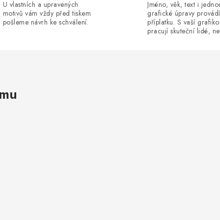
U vlastních a upravených
Jméno, věk, text i jedn
motivů vám vždy před tiskem
grafické úpravy provád
pošleme návrh ke schválení.
příplatku. S vaší grafik
pracují skuteční lidé, ne
amu