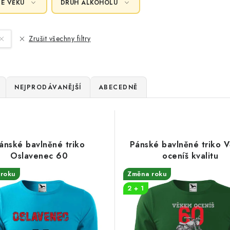
LE VĚKU
DRUH ALKOHOLU
Zrušit všechny filtry
NEJPRODÁVANĚJŠÍ
ABECEDNĚ
ánské bavlněné triko
Pánské bavlněné triko 
Oslavenec 60
oceníš kvalitu
roku
Změna roku
2 + 1