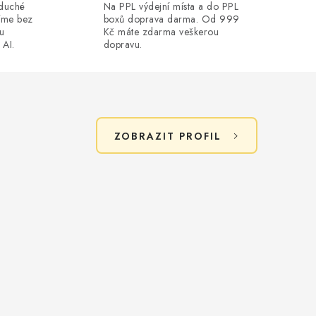
oduché
Na PPL výdejní místa a do PPL
íme bez
boxů doprava darma. Od 999
ou
Kč máte zdarma veškerou
 AI.
dopravu.
ZOBRAZIT PROFIL