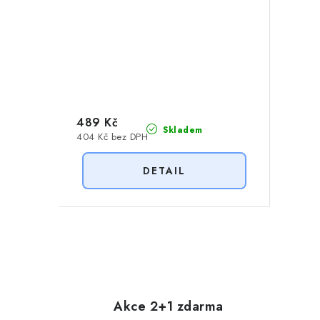
489 Kč
Skladem
404 Kč bez DPH
O
v
l
Akce 2+1 zdarma