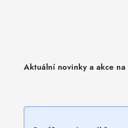
i
s
u
Aktuální novinky a akce na 