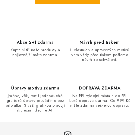
Akce 2+1 zdarma
Návrh před tiskem
Kupte si tři naše produkty a
U vlastních a upravených motivů
nejlevnější máte zdarma.
vám vždy před tiskem pošleme
návrh ke schválení.
Úpravy motivu zdarma
DOPRAVA ZDARMA
Jméno, věk, text i jednoduché
Na PPL výdejní místa a do PPL
grafické úpravy provádíme bez
boxů doprava darma. Od 999 Kč
příplatku. S vaší grafikou pracují
máte zdarma veškerou dopravu.
skuteční lidé, ne AI.