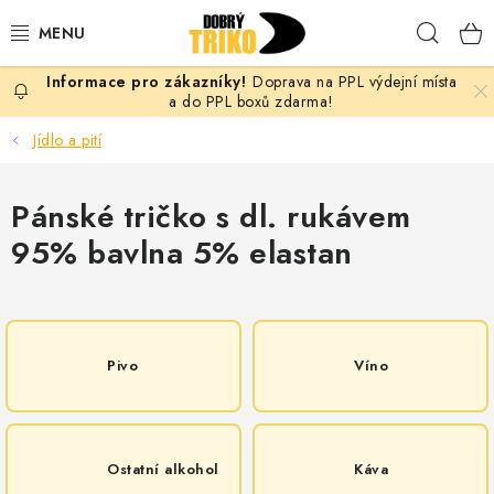
Přejít
Hleda
na
obsah
Doprava na PPL výdejní místa
PRO ŽENY
a do PPL boxů zdarma!
Jídlo a pití
PRO MUŽE
Pánské tričko s dl. rukávem
PRO DĚTI
95% bavlna 5% elastan
DOPLŇKY
PRO PÁRY
Pivo
Víno
VLASTNÍ MOTIV
TRIČKA
Ostatní alkohol
Káva