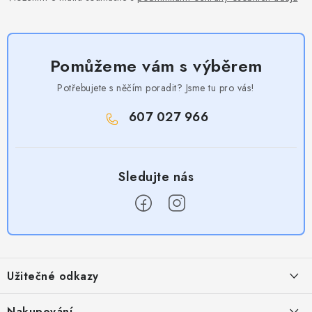
Pomůžeme vám s výběrem
Potřebujete s něčím poradit? Jsme tu pro vás!
607 027 966
Z
á
Užitečné odkazy
p
a
Obchodní podmínky
Nakupování