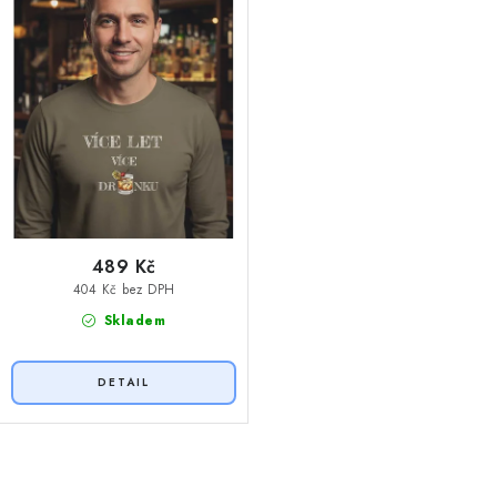
ů
489 Kč
404 Kč bez DPH
Skladem
O