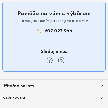
Pomůžeme vám s výběrem
Potřebujete s něčím poradit? Jsme tu pro vás!
607 027 966
Z
á
Užitečné odkazy
p
a
Obchodní podmínky
Nakupování
t
Zásady zpracování ochrany osobních údajů
Časté otázky