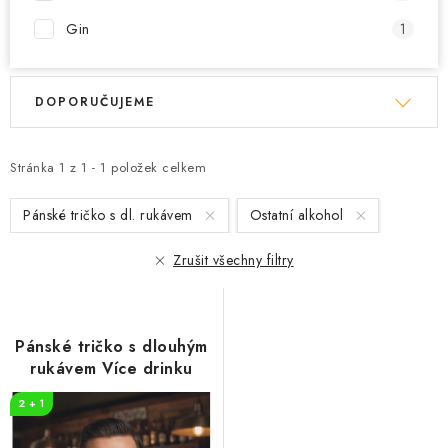
Gin
1
V
Ř
DOPORUČUJEME
ý
a
p
z
i
e
Stránka
1
z
1
-
1
položek celkem
s
n
Pánské tričko s dl. rukávem
Ostatní alkohol
p
í
r
p
Zrušit všechny filtry
o
r
d
o
u
d
Pánské tričko s dlouhým
k
u
rukávem Více drinku
t
k
2 + 1
ů
t