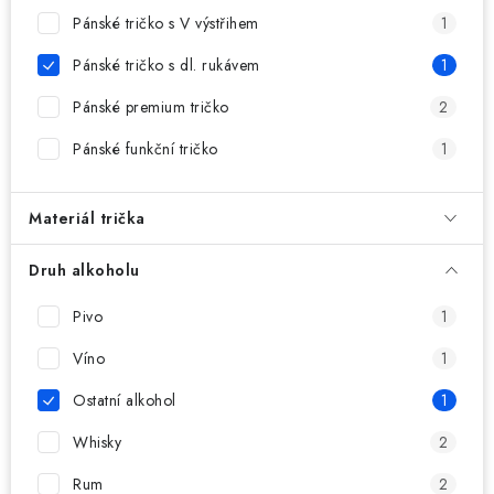
MIKINY
Pánské tričko s V výstřihem
1
OKAMŽITĚ K ODBĚRU
Pánské tričko s dl. rukávem
1
Pánské premium tričko
2
B2B
Pánské funkční tričko
1
MÁM SRDCE POMÁHÁM
Materiál trička
VÁNOCE
Druh alkoholu
PROVIZNÍ SYSTÉM
Pivo
1
O nás
Časté otázky
Doprava a platba
Víno
1
Obchodní podmínky
Ostatní alkohol
1
Zásady zpracování ochrany osobních údajů
Napište nám
Whisky
2
Kontakty
Rum
2