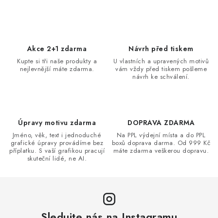
v
l
á
d
Akce 2+1 zdarma
Návrh před tiskem
a
Kupte si tři naše produkty a
U vlastních a upravených motivů
nejlevnější máte zdarma.
vám vždy před tiskem pošleme
c
návrh ke schválení.
í
p
r
v
Úpravy motivu zdarma
DOPRAVA ZDARMA
k
Jméno, věk, text i jednoduché
Na PPL výdejní místa a do PPL
grafické úpravy provádíme bez
boxů doprava darma. Od 999 Kč
y
příplatku. S vaší grafikou pracují
máte zdarma veškerou dopravu.
v
skuteční lidé, ne AI.
ý
p
i
s
Sledujte nás na Instagramu