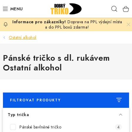
Přejít
Hleda
na
obsah
Doprava na PPL výdejní místa
PRO ŽENY
a do PPL boxů zdarma!
Ostatní alkohol
PRO MUŽE
Pánské tričko s dl. rukávem
PRO DĚTI
Ostatní alkohol
DOPLŇKY
PRO PÁRY
FILTROVAT PRODUKTY
VLASTNÍ MOTIV
Typ trička
TRIČKA
Pánské bavlněné tričko
4