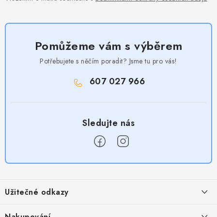
Pomůžeme vám s výběrem
Potřebujete s něčím poradit? Jsme tu pro vás!
607 027 966
Z
á
Užitečné odkazy
p
a
Obchodní podmínky
Nakupování