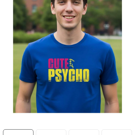
MIKINY
OKAMŽITĚ K ODBĚRU
B2B
MÁM SRDCE POMÁHÁM
VÁNOCE
PROVIZNÍ SYSTÉM
O nás
Časté otázky
Doprava a platba
Obchodní podmínky
Zásady zpracování ochrany osobních údajů
Napište nám
Kontakty