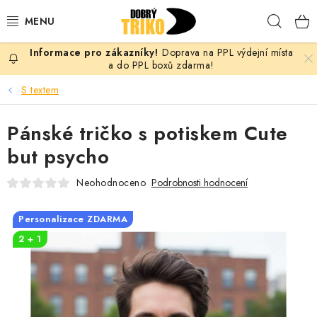
Přejít
Hleda
na
obsah
Doprava na PPL výdejní místa
PRO ŽENY
a do PPL boxů zdarma!
S textem
PRO MUŽE
Pánské tričko s potiskem Cute
PRO DĚTI
but psycho
DOPLŇKY
Neohodnoceno
Podrobnosti hodnocení
PRO PÁRY
Personalizace ZDARMA
2 + 1
VLASTNÍ MOTIV
TRIČKA