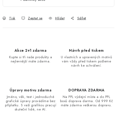
Tisk
Zeptat se
Hlídat
Sdílet
Akce 2+1 zdarma
Návrh před tiskem
Kupte si tři naše produkty a
U vlastních a upravených motivů
nejlevnější máte zdarma.
vám vždy před tiskem pošleme
návrh ke schválení.
Úpravy motivu zdarma
DOPRAVA ZDARMA
Jméno, věk, text i jednoduché
Na PPL výdejní místa a do PPL
grafické úpravy provádíme bez
boxů doprava darma. Od 999 Kč
příplatku. S vaší grafikou pracují
máte zdarma veškerou dopravu.
skuteční lidé, ne AI.