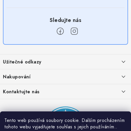
Z
á
Užitečné odkazy
p
a
Obchodní podmínky
Nakupování
t
Zásady zpracování ochrany osobních údajů
í
Časté otázky
Kontaktujte nás
Provizní systém
Doprava a platba
Napište nám
Partner stránek: Super plecháček
Podmínky akce 2 + 1 zdarma
Kontakty
Tento web používá soubory cookie. Dalším procházením
tohoto webu vyjadřujete souhlas s jejich používáním..