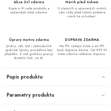
Akce 2+1 zdarma
Návrh před tiskem
Kupte si tři naše produkty a
U vlastních a upravených motivů
nejlevnější máte zdarma.
vám vždy před tiskem pošleme
návrh ke schválení.
Úpravy motivu zdarma
DOPRAVA ZDARMA
Jméno, věk, text i jednoduché
Na PPL výdejní místa a do PPL
grafické úpravy provádíme bez
boxů doprava darma. Od 999 Kč
příplatku. S vaší grafikou pracují
máte zdarma veškerou dopravu.
skuteční lidé, ne AI.
Popis produktu
Parametry produktu