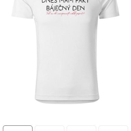
MIKINY
OKAMŽITĚ K ODBĚRU
B2B
MÁM SRDCE POMÁHÁM
VÁNOCE
PROVIZNÍ SYSTÉM
O nás
Časté otázky
Doprava a platba
Obchodní podmínky
Zásady zpracování ochrany osobních údajů
Napište nám
Kontakty