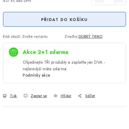
437 Kč
bez DPH
Měrná cena:
PŘIDAT DO KOŠÍKU
Kód zboží:
Zvolte variantu
Značka:
DOBRÝ TRIKO
Akce 2+1 zdarma
Objednejte TŘI produkty a zaplatíte jen DVA -
nejlevnější máte zdarma.
Podmínky akce
Tisk
Zeptat se
Hlídat
Sdílet