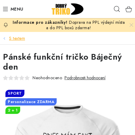
Přejít
Hleda
na
obsah
Doprava na PPL výdejní místa
PRO ŽENY
a do PPL boxů zdarma!
S textem
PRO MUŽE
Pánské funkční tričko Báječný
PRO DĚTI
den
DOPLŇKY
Neohodnoceno
Podrobnosti hodnocení
PRO PÁRY
SPORT
Personalizace ZDARMA
VLASTNÍ MOTIV
2 + 1
TRIČKA