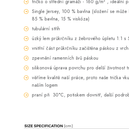
2
tričko o střední gramáži - 160 g/m
, ideální 
Single Jersey, 100 % bavlna (složení se může li
85 % bavlna, 15 % viskóza)
tubulární střih
úzký lem průkrčníku z žebrového úpletu 1:1 s 
vnitřní část průkrčníku začištěna páskou z vrc
zpevnění ramenních švů páskou
silikonová úprava povrchu pro delší životnost t
věříme kvalitě naší práce, proto naše trička 
naším logem
praní při
30°C, potiskem dovnitř, další podro