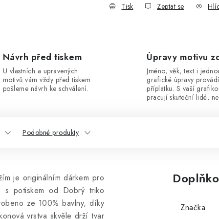
Tisk
Zeptat se
Hlí
Návrh před tiskem
Úpravy motivu z
U vlastních a upravených
Jméno, věk, text i jedn
motivů vám vždy před tiskem
grafické úpravy provád
pošleme návrh ke schválení.
příplatku. S vaší grafik
pracují skuteční lidé, ne
Podobné produkty
Doplňko
žím je originálním dárkem pro
o s potiskem od Dobrý triko
robeno ze 100% bavlny, díky
Značka
konová vrstva skvěle drží tvar