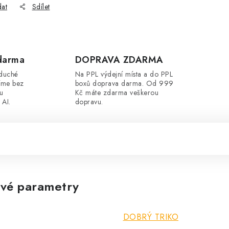
dat
Sdílet
darma
DOPRAVA ZDARMA
oduché
Na PPL výdejní místa a do PPL
íme bez
boxů doprava darma. Od 999
ou
Kč máte zdarma veškerou
 AI.
dopravu.
vé parametry
DOBRÝ TRIKO