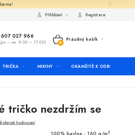
zdarma!
apište nám
Kontakty
Přihlášení
Registrace
607 027 966
Prázdný košík
(po – ne: 9:00 – 17:00)
NÁKUPNÍ
KOŠÍK
TRIČKA
MIKINY
OKAMŽITĚ K ODBĚRU
B
é tričko nezdržím se
robnosti hodnocení
2
100% bavlna - 160 g/m