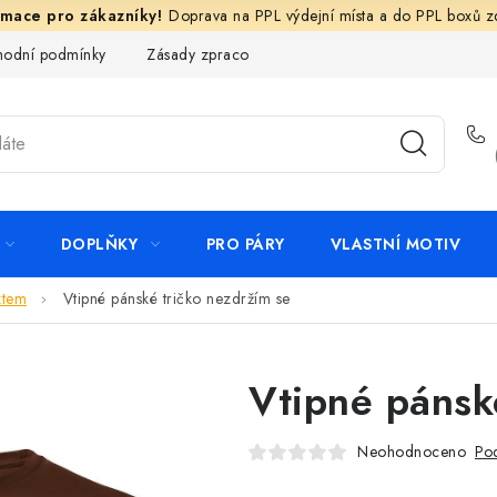
Doprava na PPL výdejní místa a do PPL boxů 
odní podmínky
Zásady zpracování ochrany osobních údajů
N
DOPLŇKY
PRO PÁRY
VLASTNÍ MOTIV
xtem
Vtipné pánské tričko nezdržím se
Vtipné pánsk
Neohodnoceno
Pod