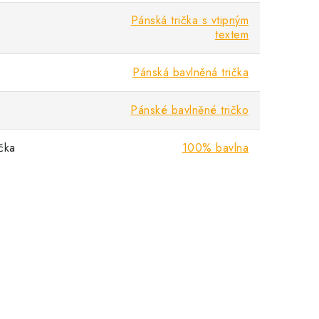
Pánská trička s vtipným
textem
Pánská bavlněná trička
Pánské bavlněné tričko
ička
100% bavlna