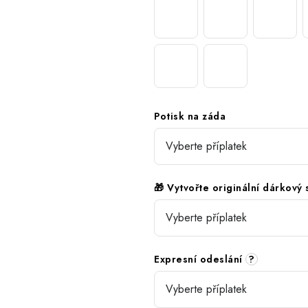
Potisk na záda
🎁 Vytvořte originální dárkový
Expresní odeslání
?