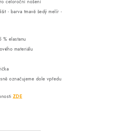
pro celoroční nošení
šit - barva tmavě šedý melír -
5 % elastanu
hového materiálu
rička
vkusně označujeme dole vpředu
bnosti
ZDE