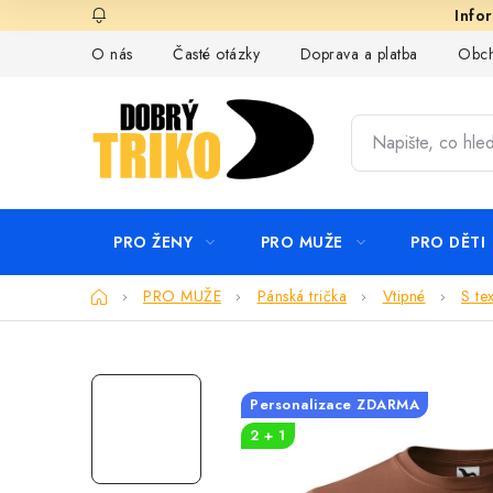
Přejít
na
O nás
Časté otázky
Doprava a platba
Obch
obsah
PRO ŽENY
PRO MUŽE
PRO DĚTI
Domů
PRO MUŽE
Pánská trička
Vtipné
S te
Personalizace ZDARMA
2 + 1