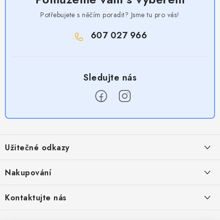
Potřebujete s něčím poradit? Jsme tu pro vás!
607 027 966
Z
á
Užitečné odkazy
p
a
Obchodní podmínky
Nakupování
t
Zásady zpracování ochrany osobních údajů
í
Časté otázky
Kontaktujte nás
Provizní systém
Doprava a platba
Napište nám