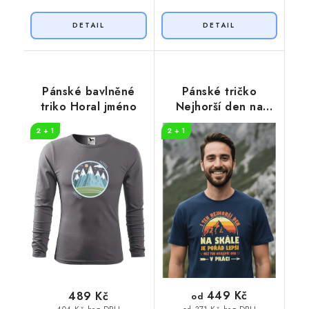
Pánské bavlněné
Pánské tričko
triko Horal jméno
Nejhorší den na
skále
2 + 1
2 + 1
449 Kč
489 Kč
od