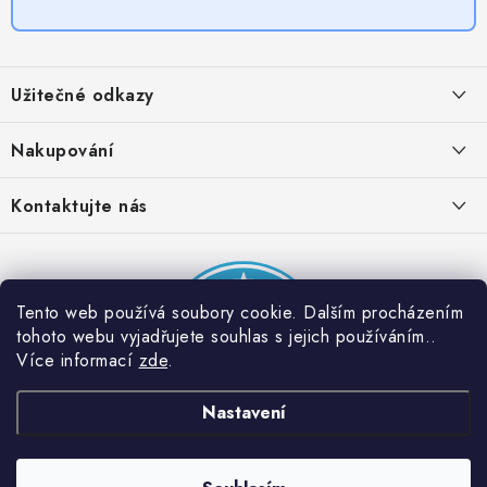
Z
á
Užitečné odkazy
p
a
Obchodní podmínky
Nakupování
t
Zásady zpracování ochrany osobních údajů
í
Časté otázky
Kontaktujte nás
Provizní systém
Doprava a platba
Napište nám
Partner stránek: Super plecháček
Podmínky akce 2 + 1 zdarma
Kontakty
Tento web používá soubory cookie. Dalším procházením
tohoto webu vyjadřujete souhlas s jejich používáním..
Více informací
zde
.
Nastavení