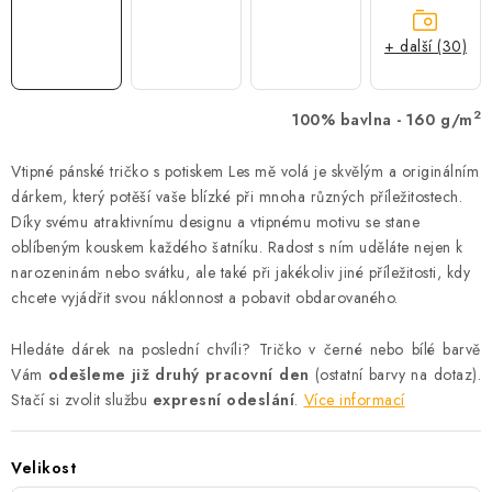
+ další (30)
2
100% bavlna - 160 g/m
Vtipné pánské tričko s potiskem Les mě volá je skvělým a originálním
dárkem, který potěší vaše blízké při mnoha různých příležitostech.
Díky svému atraktivnímu designu a vtipnému motivu se stane
oblíbeným kouskem každého šatníku. Radost s ním uděláte nejen k
narozeninám nebo svátku, ale také při jakékoliv jiné příležitosti, kdy
chcete vyjádřit svou náklonnost a pobavit obdarovaného.
Hledáte dárek na poslední chvíli? Tričko v černé nebo bílé barvě
Vám
odešleme již druhý pracovní den
(ostatní barvy na dotaz).
Stačí si zvolit službu
expresní odeslání
.
Více informací
Velikost