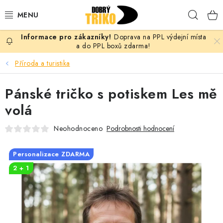
Přejít
Hleda
na
obsah
Doprava na PPL výdejní místa
PRO ŽENY
a do PPL boxů zdarma!
Příroda a turistika
PRO MUŽE
Pánské tričko s potiskem Les mě
PRO DĚTI
volá
DOPLŇKY
Neohodnoceno
Podrobnosti hodnocení
PRO PÁRY
Personalizace ZDARMA
2 + 1
VLASTNÍ MOTIV
TRIČKA