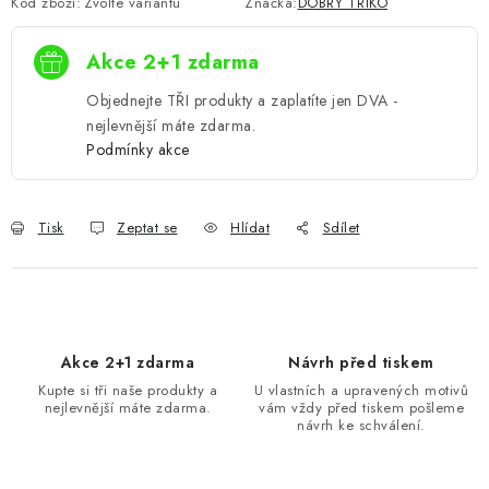
Kód zboží:
Zvolte variantu
Značka:
DOBRÝ TRIKO
Akce 2+1 zdarma
Objednejte TŘI produkty a zaplatíte jen DVA -
nejlevnější máte zdarma.
Podmínky akce
Tisk
Zeptat se
Hlídat
Sdílet
Akce 2+1 zdarma
Návrh před tiskem
Kupte si tři naše produkty a
U vlastních a upravených motivů
nejlevnější máte zdarma.
vám vždy před tiskem pošleme
návrh ke schválení.