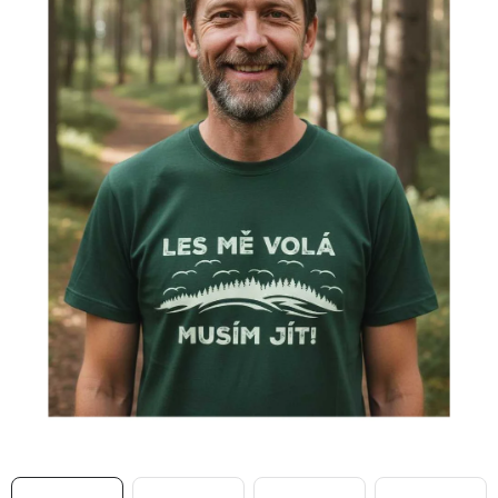
MIKINY
OKAMŽITĚ K ODBĚRU
B2B
MÁM SRDCE POMÁHÁM
VÁNOCE
PROVIZNÍ SYSTÉM
O nás
Časté otázky
Doprava a platba
Obchodní podmínky
Zásady zpracování ochrany osobních údajů
Napište nám
Kontakty