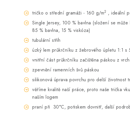
2
tričko o střední gramáži - 160 g/m
, ideální 
Single Jersey, 100 % bavlna (složení se může li
85 % bavlna, 15 % viskóza)
tubulární střih
úzký lem průkrčníku z žebrového úpletu 1:1 s 
vnitřní část průkrčníku začištěna páskou z vrc
zpevnění ramenních švů páskou
silikonová úprava povrchu pro delší životnost t
věříme kvalitě naší práce, proto naše trička 
naším logem
praní při
30°C, potiskem dovnitř, další podro