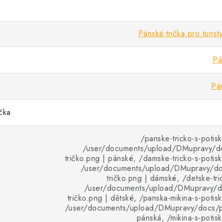
Pánská trička pro turist
Pá
Pá
ička
/panske-tricko-s-potis
/user/documents/upload/DMupravy/d
tričko.png | pánské, /damske-tricko-s-potis
/user/documents/upload/DMupravy/d
tričko.png | dámské, /detske-tri
/user/documents/upload/DMupravy/d
tričko.png | dětské, /panska-mikina-s-potis
/user/documents/upload/DMupravy/docs/pr
pánská, /mikina-s-potis