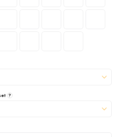
 set
?