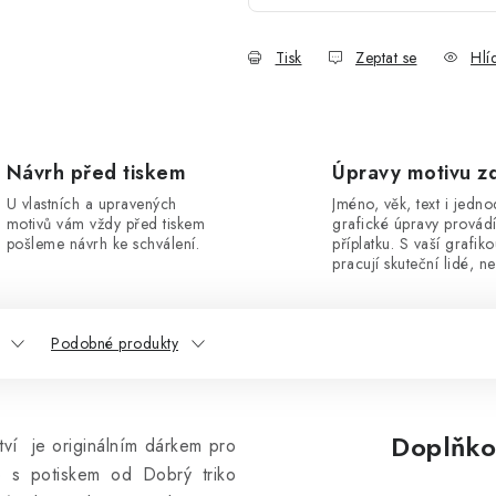
Tisk
Zeptat se
Hlí
Návrh před tiskem
Úpravy motivu z
U vlastních a upravených
Jméno, věk, text i jedn
motivů vám vždy před tiskem
grafické úpravy provád
pošleme návrh ke schválení.
příplatku. S vaší grafik
pracují skuteční lidé, ne
Podobné produkty
Doplňko
tví je originálním dárkem pro
o s potiskem od Dobrý triko