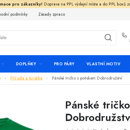
Doprava na PPL výdejní místa a do PPL boxů 
odní podmínky
Zásady zpracování ochrany osobních údajů
N
DOPLŇKY
PRO PÁRY
VLASTNÍ MOTIV
y
Příroda a turistika
Pánské tričko s potiskem Dobrodružství
Pánské tričk
Dobrodružstv