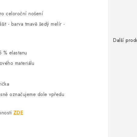
pro celoroční nošení
šit - barva tmavě šedý melír -
Další prod
5 % elastanu
hového materiálu
rička
vkusně označujeme dole vpředu
bnosti
ZDE