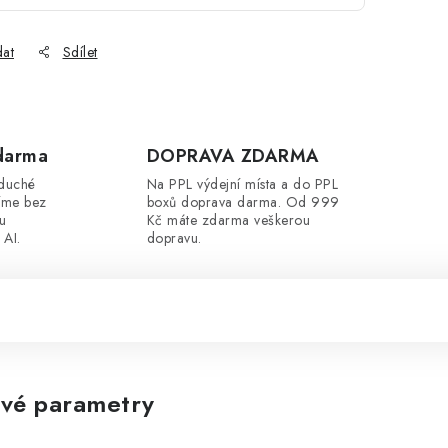
dat
Sdílet
darma
DOPRAVA ZDARMA
oduché
Na PPL výdejní místa a do PPL
íme bez
boxů doprava darma. Od 999
ou
Kč máte zdarma veškerou
 AI.
dopravu.
vé parametry