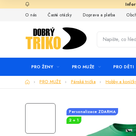
Přejít
na
O nás
Časté otázky
Doprava a platba
Obch
obsah
PRO ŽENY
PRO MUŽE
PRO DĚTI
Domů
PRO MUŽE
Pánská trička
Hobby a koníčk
Personalizace ZDARMA
2 + 1