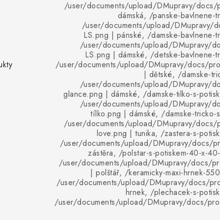
/user/documents/upload/DMupravy/docs/pr
dámská, /panske-bavlnene-tr
/user/documents/upload/DMupravy/d
LS.png | pánské, /damske-bavlnene-tr
/user/documents/upload/DMupravy/d
LS.png | dámské, /detske-bavlnene-tr
ukty
/user/documents/upload/DMupravy/docs/pro
| dětské, /damske-tri
/user/documents/upload/DMupravy/d
glance.png | dámské, /damske-tilko-s-potis
/user/documents/upload/DMupravy/d
tílko.png | dámské, /damske-tricko-s
/user/documents/upload/DMupravy/docs/p
love.png | tunika, /zastera-s-poti
/user/documents/upload/DMupravy/docs/pro
zástěra, /polstar-s-potiskem-40-x-40
/user/documents/upload/DMupravy/docs/pro
| polštář, /keramicky-maxi-hrnek-550
/user/documents/upload/DMupravy/docs/pro
hrnek, /plechacek-s-potis
/user/documents/upload/DMupravy/docs/pro