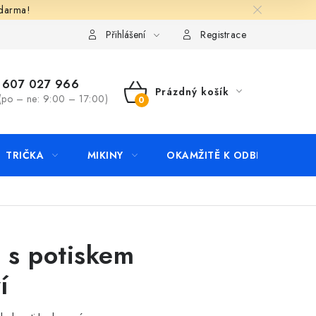
zdarma!
apište nám
Kontakty
Přihlášení
Registrace
607 027 966
Prázdný košík
(po – ne: 9:00 – 17:00)
NÁKUPNÍ
KOŠÍK
TRIČKA
MIKINY
OKAMŽITĚ K ODBĚRU
B
o s potiskem
í