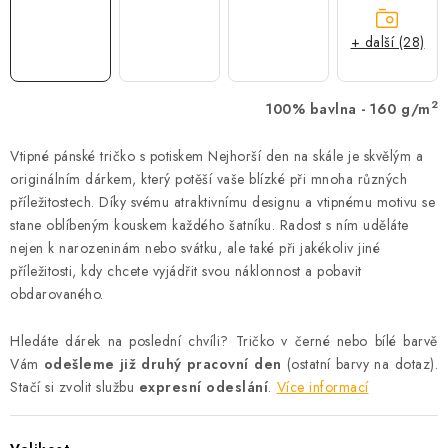
+ další (28)
2
100% bavlna - 160 g/m
Vtipné pánské tričko s potiskem Nejhorší den na skále je skvělým a
originálním dárkem, který potěší vaše blízké při mnoha různých
příležitostech. Díky svému atraktivnímu designu a vtipnému motivu se
stane oblíbeným kouskem každého šatníku. Radost s ním uděláte
nejen k narozeninám nebo svátku, ale také při jakékoliv jiné
příležitosti, kdy chcete vyjádřit svou náklonnost a pobavit
obdarovaného.
Hledáte dárek na poslední chvíli? Tričko v černé nebo bílé barvě
Vám
odešleme již druhý pracovní den
(ostatní barvy na dotaz).
Stačí si zvolit službu
expresní odeslání
.
Více informací