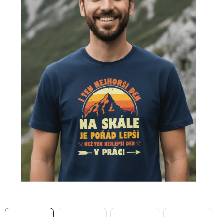
MIKINY
OKAMŽITĚ K ODBĚRU
B2B
MÁM SRDCE POMÁHÁM
VÁNOCE
PROVIZNÍ SYSTÉM
O nás
Časté otázky
Doprava a platba
Obchodní podmínky
Zásady zpracování ochrany osobních údajů
Napište nám
Kontakty