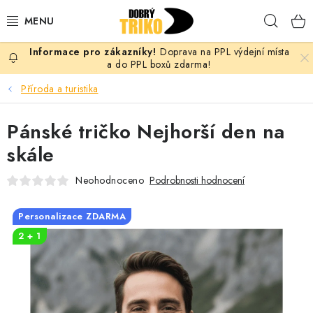
Přejít
Hleda
na
obsah
Doprava na PPL výdejní místa
PRO ŽENY
a do PPL boxů zdarma!
Příroda a turistika
PRO MUŽE
Pánské tričko Nejhorší den na
PRO DĚTI
skále
DOPLŇKY
Neohodnoceno
Podrobnosti hodnocení
PRO PÁRY
Personalizace ZDARMA
2 + 1
VLASTNÍ MOTIV
TRIČKA