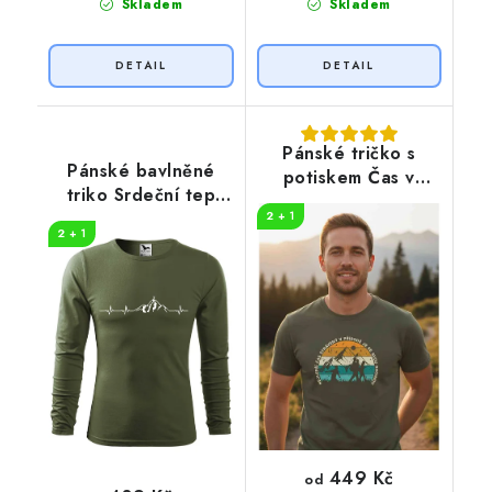
Skladem
Skladem
Pánské tričko s
Pánské bavlněné
potiskem Čas v
triko Srdeční tep
přírodě
horolezec
2 + 1
2 + 1
449 Kč
od