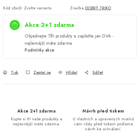
Kód zboží:
Zvolte variantu
Značka:
DOBRÝ TRIKO
Akce 2+1 zdarma
Objednejte TŘI produkty a zaplatíte jen DVA -
nejlevnější máte zdarma.
Podmínky akce
Tisk
Zeptat se
Hlídat
Sdílet
Akce 2+1 zdarma
Návrh před tiskem
Kupte si tři naše produkty a
U vlastních a upravených motivů
nejlevnější máte zdarma.
vám vždy před tiskem pošleme
návrh ke schválení.