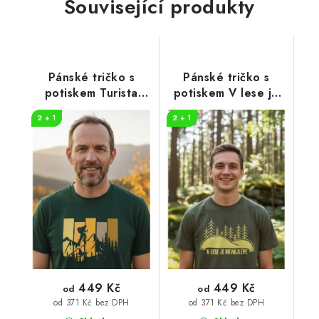
Související produkty
Pánské tričko s
Pánské tričko s
potiskem Turista
potiskem V lese je
pruhy
mi nejlépe
2 + 1
2 + 1
449 Kč
449 Kč
od
od
od 371 Kč bez DPH
od 371 Kč bez DPH