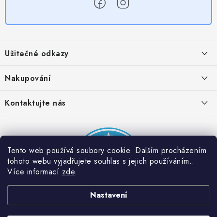
Z
á
Užitečné odkazy
p
a
Obchodní podmínky
Nakupování
t
Zásady zpracování ochrany osobních údajů
í
Časté otázky
Kontaktujte nás
Provizní systém
Doprava a platba
Napište nám
Partner stránek: Super plecháček
Podmínky akce 2 + 1 zdarma
Kontakty
Tento web používá soubory cookie. Dalším procházením
tohoto webu vyjadřujete souhlas s jejich používáním..
Více informací
zde
.
Nastavení