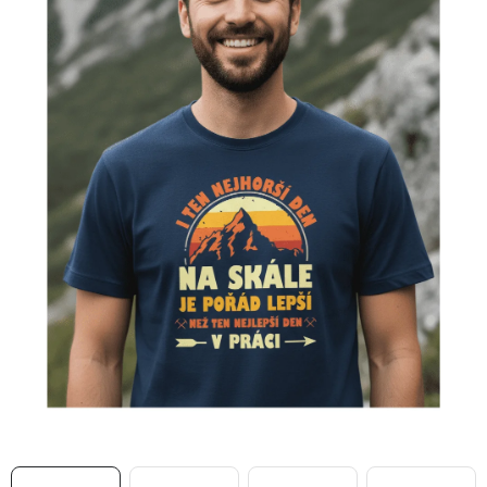
MIKINY
OKAMŽITĚ K ODBĚRU
B2B
MÁM SRDCE POMÁHÁM
VÁNOCE
PROVIZNÍ SYSTÉM
O nás
Časté otázky
Doprava a platba
Obchodní podmínky
Zásady zpracování ochrany osobních údajů
Napište nám
Kontakty