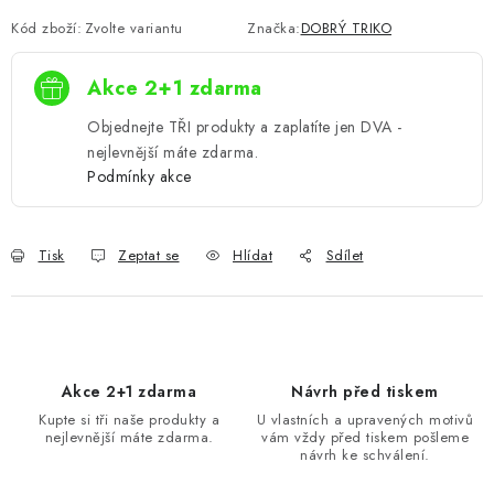
Kód zboží:
Zvolte variantu
Značka:
DOBRÝ TRIKO
Akce 2+1 zdarma
Objednejte TŘI produkty a zaplatíte jen DVA -
nejlevnější máte zdarma.
Podmínky akce
Tisk
Zeptat se
Hlídat
Sdílet
Akce 2+1 zdarma
Návrh před tiskem
Kupte si tři naše produkty a
U vlastních a upravených motivů
nejlevnější máte zdarma.
vám vždy před tiskem pošleme
návrh ke schválení.