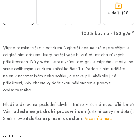
+ další (28)
2
100% bavlna - 160 g/m
Vtipné pánské tričko s potiskem Nejhorší den na skále je skvělým a
originálním dárkem, který potěší vaše blízké při mnoha různých
příležitostech. Díky svému atraktivnímu designu a vtipnému motivu se
stane oblíbeným kouskem každého šatníku. Radost s ním uděláte
nejen k narozeninám nebo svátku, ale také při jakékoliv jiné
příležitosti, kdy chcete vyjádřit svou náklonnost a pobavit
obdarovaného.
Hledáte dárek na poslední chvíli? Tričko v černé nebo bílé barvě
Vám
odešleme již druhý pracovní den
(ostatní barvy na dotaz).
Stačí si zvolit službu
expresní odeslání
.
Více informací