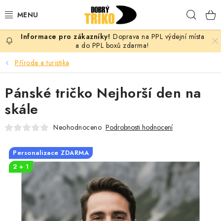
Přejít
Hleda
na
obsah
Doprava na PPL výdejní místa
PRO ŽENY
a do PPL boxů zdarma!
Příroda a turistika
PRO MUŽE
Pánské tričko Nejhorší den na
PRO DĚTI
skále
DOPLŇKY
Neohodnoceno
Podrobnosti hodnocení
PRO PÁRY
Personalizace ZDARMA
2 + 1
VLASTNÍ MOTIV
TRIČKA