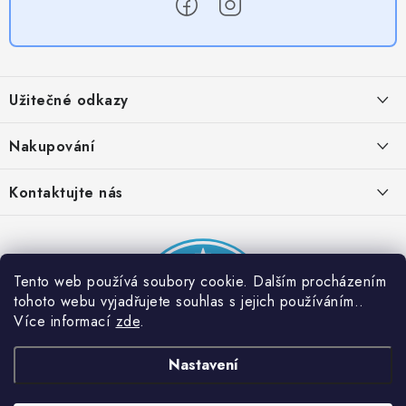
Z
á
Užitečné odkazy
p
a
Obchodní podmínky
Nakupování
t
Zásady zpracování ochrany osobních údajů
í
Časté otázky
Kontaktujte nás
Provizní systém
Doprava a platba
Napište nám
Partner stránek: Super plecháček
Podmínky akce 2 + 1 zdarma
Kontakty
Tento web používá soubory cookie. Dalším procházením
tohoto webu vyjadřujete souhlas s jejich používáním..
Více informací
zde
.
Nastavení