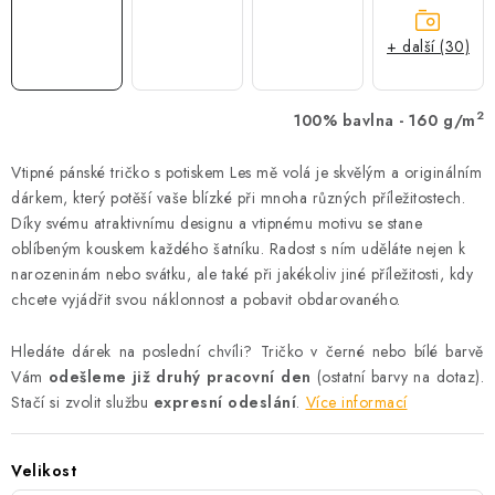
+ další (30)
2
100% bavlna - 160 g/m
Vtipné pánské tričko s potiskem Les mě volá je skvělým a originálním
dárkem, který potěší vaše blízké při mnoha různých příležitostech.
Díky svému atraktivnímu designu a vtipnému motivu se stane
oblíbeným kouskem každého šatníku. Radost s ním uděláte nejen k
narozeninám nebo svátku, ale také při jakékoliv jiné příležitosti, kdy
chcete vyjádřit svou náklonnost a pobavit obdarovaného.
Hledáte dárek na poslední chvíli? Tričko v černé nebo bílé barvě
Vám
odešleme již druhý pracovní den
(ostatní barvy na dotaz).
Stačí si zvolit službu
expresní odeslání
.
Více informací
Velikost