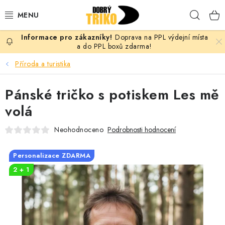
Přejít
Hleda
na
obsah
Doprava na PPL výdejní místa
PRO ŽENY
a do PPL boxů zdarma!
Příroda a turistika
PRO MUŽE
Pánské tričko s potiskem Les mě
PRO DĚTI
volá
DOPLŇKY
Neohodnoceno
Podrobnosti hodnocení
PRO PÁRY
Personalizace ZDARMA
2 + 1
VLASTNÍ MOTIV
TRIČKA