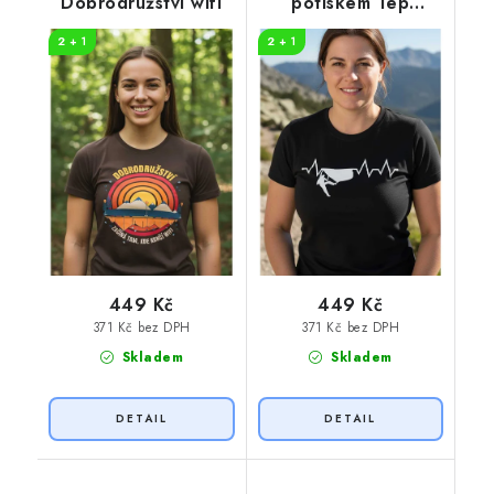
Dobrodružství wifi
potiskem Tep
horolezec
2 + 1
2 + 1
449 Kč
449 Kč
371 Kč bez DPH
371 Kč bez DPH
Skladem
Skladem