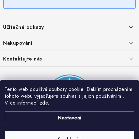
Z
á
Užitečné odkazy
p
a
Obchodní podmínky
Nakupování
t
Zásady zpracování ochrany osobních údajů
í
Časté otázky
Kontaktujte nás
Provizní systém
Doprava a platba
Napište nám
Partner stránek: Super plecháček
Podmínky akce 2 + 1 zdarma
Kontakty
Tento web používá soubory cookie. Dalším procházením
tohoto webu vyjadřujete souhlas s jejich používáním..
Více informací
zde
.
Nastavení