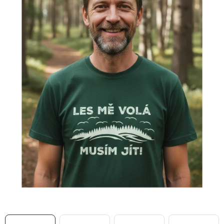
MIKINY
OKAMŽITĚ K ODBĚRU
B2B
MÁM SRDCE POMÁHÁM
VÁNOCE
PROVIZNÍ SYSTÉM
O nás
Časté otázky
Doprava a platba
Obchodní podmínky
Zásady zpracování ochrany osobních údajů
Napište nám
Kontakty