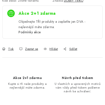
Kód zboží:
Zvolte variantu
Značka:
DOBRÝ TRIKO
Akce 2+1 zdarma
Objednejte TŘI produkty a zaplatíte jen DVA -
nejlevnější máte zdarma.
Podmínky akce
Tisk
Zeptat se
Hlídat
Sdílet
Akce 2+1 zdarma
Návrh před tiskem
Kupte si tři naše produkty a
U vlastních a upravených motivů
nejlevnější máte zdarma.
vám vždy před tiskem pošleme
návrh ke schválení.