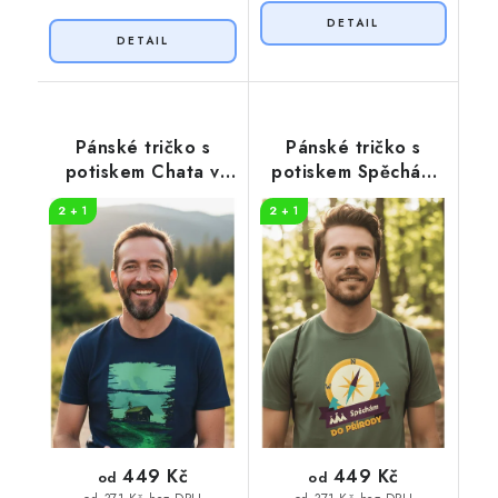
Pánské tričko s
Pánské tričko s
potiskem Chata v
potiskem Spěchám
přírodě
do přírody
2 + 1
2 + 1
449 Kč
449 Kč
od
od