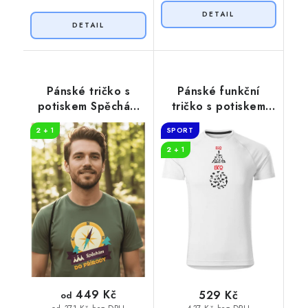
Pánské tričko s
Pánské funkční
potiskem Spěchám
tričko s potiskem
do přírody
EGO EKO
2 + 1
SPORT
2 + 1
449 Kč
529 Kč
od