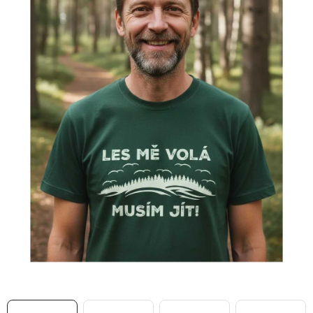
MIKINY
OKAMŽITĚ K ODBĚRU
B2B
MÁM SRDCE POMÁHÁM
VÁNOCE
PROVIZNÍ SYSTÉM
O nás
Časté otázky
Doprava a platba
Obchodní podmínky
Zásady zpracování ochrany osobních údajů
Napište nám
Kontakty