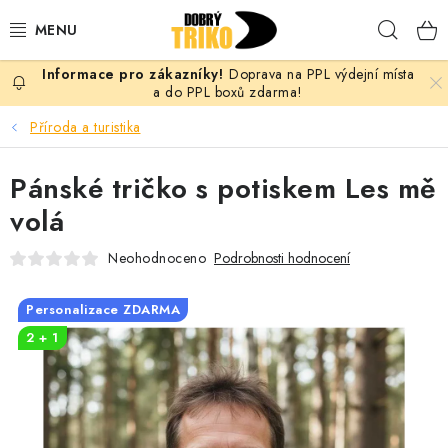
Přejít
Hleda
na
obsah
Doprava na PPL výdejní místa
PRO ŽENY
a do PPL boxů zdarma!
Příroda a turistika
PRO MUŽE
Pánské tričko s potiskem Les mě
PRO DĚTI
volá
DOPLŇKY
Neohodnoceno
Podrobnosti hodnocení
PRO PÁRY
Personalizace ZDARMA
2 + 1
VLASTNÍ MOTIV
TRIČKA