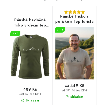
Pánské tričko s
Pánské bavlněné
potiskem Tep turista
triko Srdeční tep
horolezec
2 + 1
2 + 1
449 Kč
od
489 Kč
od 371 Kč bez DPH
404 Kč bez DPH
Skladem
Skladem