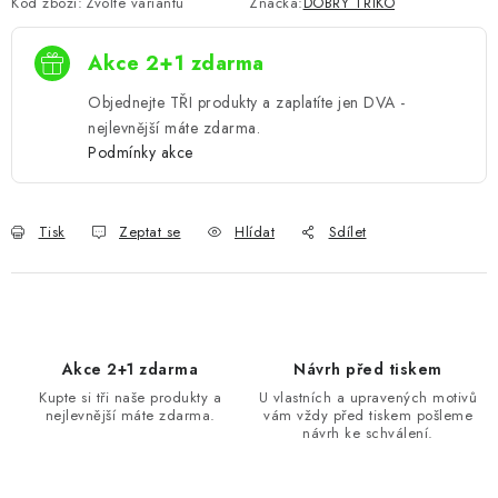
Kód zboží:
Zvolte variantu
Značka:
DOBRÝ TRIKO
Akce 2+1 zdarma
Objednejte TŘI produkty a zaplatíte jen DVA -
nejlevnější máte zdarma.
Podmínky akce
Tisk
Zeptat se
Hlídat
Sdílet
Akce 2+1 zdarma
Návrh před tiskem
Kupte si tři naše produkty a
U vlastních a upravených motivů
nejlevnější máte zdarma.
vám vždy před tiskem pošleme
návrh ke schválení.