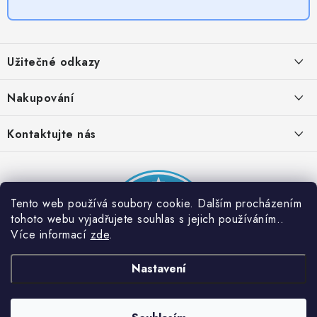
Z
á
Užitečné odkazy
p
a
Obchodní podmínky
Nakupování
t
Zásady zpracování ochrany osobních údajů
í
Časté otázky
Kontaktujte nás
Provizní systém
Doprava a platba
Napište nám
Partner stránek: Super plecháček
Podmínky akce 2 + 1 zdarma
Kontakty
Tento web používá soubory cookie. Dalším procházením
tohoto webu vyjadřujete souhlas s jejich používáním..
Více informací
zde
.
Nastavení