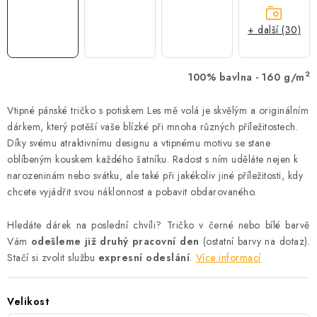
+ další (30)
2
100% bavlna - 160 g/m
Vtipné pánské tričko s potiskem Les mě volá je skvělým a originálním
dárkem, který potěší vaše blízké při mnoha různých příležitostech.
Díky svému atraktivnímu designu a vtipnému motivu se stane
oblíbeným kouskem každého šatníku. Radost s ním uděláte nejen k
narozeninám nebo svátku, ale také při jakékoliv jiné příležitosti, kdy
chcete vyjádřit svou náklonnost a pobavit obdarovaného.
Hledáte dárek na poslední chvíli? Tričko v černé nebo bílé barvě
Vám
odešleme již druhý pracovní den
(ostatní barvy na dotaz).
Stačí si zvolit službu
expresní odeslání
.
Více informací
Velikost