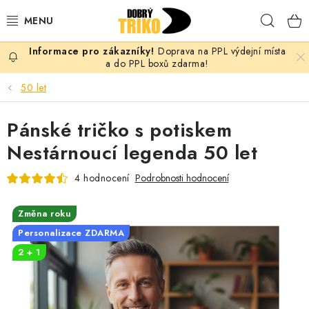
Přejít
Hleda
na
obsah
Doprava na PPL výdejní místa
PRO ŽENY
a do PPL boxů zdarma!
50 let
PRO MUŽE
Pánské tričko s potiskem
PRO DĚTI
Nestárnoucí legenda 50 let
DOPLŇKY
4 hodnocení
Podrobnosti hodnocení
PRO PÁRY
Změna roku
Personalizace ZDARMA
VLASTNÍ MOTIV
2 + 1
TRIČKA