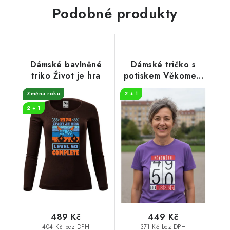
Podobné produkty
Dámské bavlněné
Dámské tričko s
triko Život je hra
potiskem Věkometr
50
Změna roku
2 + 1
2 + 1
489 Kč
449 Kč
404 Kč bez DPH
371 Kč bez DPH