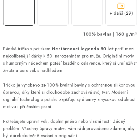
+ další (29)
100% bavlna | 160 g/m²
Pánské tričko s potiskem
Nestárnoucí legenda 50 let
patří mezi
nejoblíbenější dárky k 50. narozeninám pro muže. Originální motiv
s humorným nádechem potěší každého oslavence, který si umí užívat
života a bere věk s nadhledem.
Tričko je vyrobeno ze 100% kvalitní bavlny s ochrannou silikonovou
úpravou, díky které si dlouhodobě zachovává svůj tvar. Moderní
digitální technologie potisku zajišťuje syté barvy a vysokou odolnost
motivu i při častém praní.
Potřebujete upravit věk, doplnit jméno nebo vlastní text? Žádný
problém. Všechny úpravy motivu vám rádi provedeme zdarma, aby
byl dárek skutečně osobní a originální.