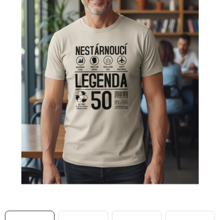
MIKINY
OKAMŽITĚ K ODBĚRU
B2B
MÁM SRDCE POMÁHÁM
VÁNOCE
PROVIZNÍ SYSTÉM
O nás
Časté otázky
Doprava a platba
Obchodní podmínky
Zásady zpracování ochrany osobních údajů
Napište nám
Kontakty