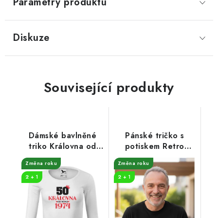
Parametry produktu
Diskuze
Související produkty
Dámské bavlněné
Pánské tričko s
triko Královna od
potiskem Retro
roku
edice traktor
Změna roku
Změna roku
2 + 1
2 + 1