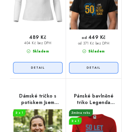
449 Kč
489 Kč
od
404 Kč bez DPH
od 371 Kč bez DPH
Skladem
Skladem
Dámské tričko s
Pánské bavlněné
potiskem Jsem
triko Legenda
střelená 50 let
limitovaná edice
2 + 1
Změna roku
2 + 1