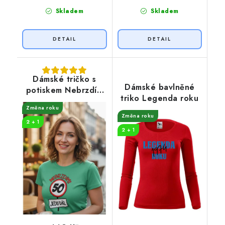
Skladem
Skladem
Dámské tričko s
Dámské bavlněné
potiskem Nebrzdím
triko Legenda roku
50
Změna roku
Změna roku
2 + 1
2 + 1