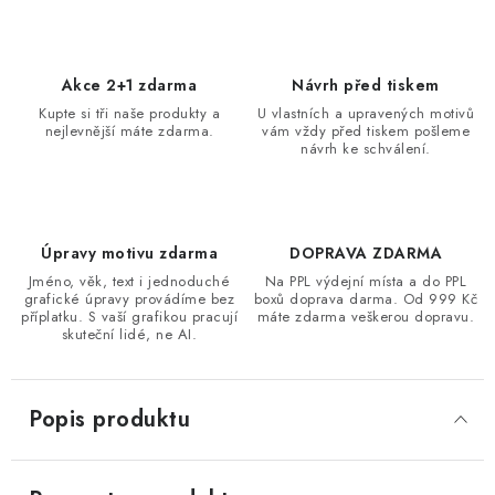
Akce 2+1 zdarma
Návrh před tiskem
Kupte si tři naše produkty a
U vlastních a upravených motivů
nejlevnější máte zdarma.
vám vždy před tiskem pošleme
návrh ke schválení.
Úpravy motivu zdarma
DOPRAVA ZDARMA
Jméno, věk, text i jednoduché
Na PPL výdejní místa a do PPL
grafické úpravy provádíme bez
boxů doprava darma. Od 999 Kč
příplatku. S vaší grafikou pracují
máte zdarma veškerou dopravu.
skuteční lidé, ne AI.
Popis produktu