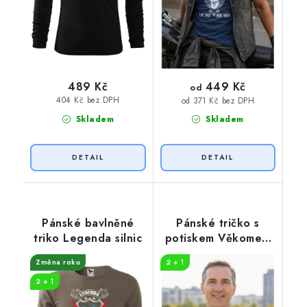
449 Kč
489 Kč
od
404 Kč bez DPH
od 371 Kč bez DPH
Skladem
Skladem
Pánské bavlněné
Pánské tričko s
triko Legenda silnic
potiskem Věkometr
50
Změna roku
2 + 1
2 + 1