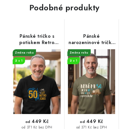
Podobné produkty
Pánské tričko s
Pánské
potiskem Retro
narozeninové tričko
edice traktor
32 let odpočívám
Změna roku
Změna roku
2 + 1
2 + 1
449 Kč
449 Kč
od
od
od 371 Kč bez DPH
od 371 Kč bez DPH