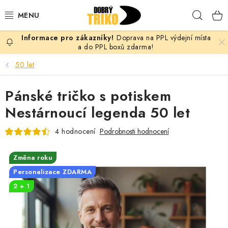
Přejít
Hleda
na
obsah
Doprava na PPL výdejní místa
PRO ŽENY
a do PPL boxů zdarma!
50 let
PRO MUŽE
Pánské tričko s potiskem
PRO DĚTI
Nestárnoucí legenda 50 let
DOPLŇKY
4 hodnocení
Podrobnosti hodnocení
PRO PÁRY
Změna roku
Personalizace ZDARMA
VLASTNÍ MOTIV
2 + 1
TRIČKA