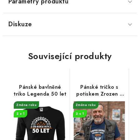
Parametry produktu
Diskuze
Související produkty
Pánské bavlněné
Pánské tričko s
triko Legenda 50 let
potiskem Zrozen v
roce 1974
Změna roku
Změna roku
2 + 1
2 + 1