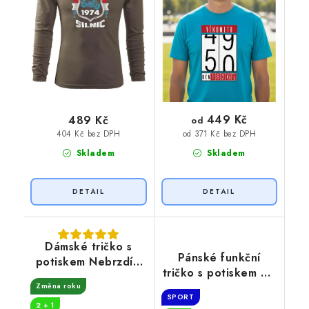
449 Kč
489 Kč
od
404 Kč bez DPH
od 371 Kč bez DPH
Skladem
Skladem
Dámské tričko s
Pánské funkční
potiskem Nebrzdím
tričko s potiskem 50
50
let myslivost
Změna roku
SPORT
2 + 1