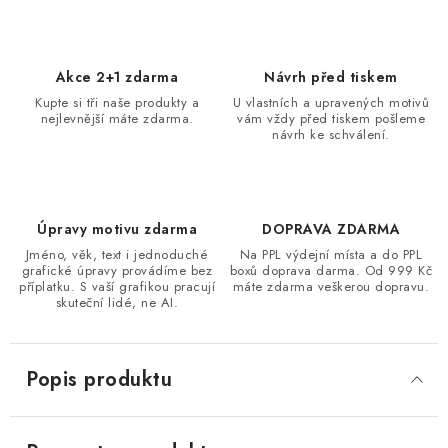
Akce 2+1 zdarma
Návrh před tiskem
Kupte si tři naše produkty a
U vlastních a upravených motivů
nejlevnější máte zdarma.
vám vždy před tiskem pošleme
návrh ke schválení.
Úpravy motivu zdarma
DOPRAVA ZDARMA
Jméno, věk, text i jednoduché
Na PPL výdejní místa a do PPL
grafické úpravy provádíme bez
boxů doprava darma. Od 999 Kč
příplatku. S vaší grafikou pracují
máte zdarma veškerou dopravu.
skuteční lidé, ne AI.
Popis produktu