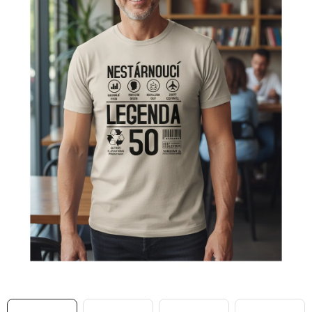
MIKINY
OKAMŽITĚ K ODBĚRU
B2B
MÁM SRDCE POMÁHÁM
VÁNOCE
PROVIZNÍ SYSTÉM
O nás
Časté otázky
Doprava a platba
Obchodní podmínky
Zásady zpracování ochrany osobních údajů
Napište nám
Kontakty