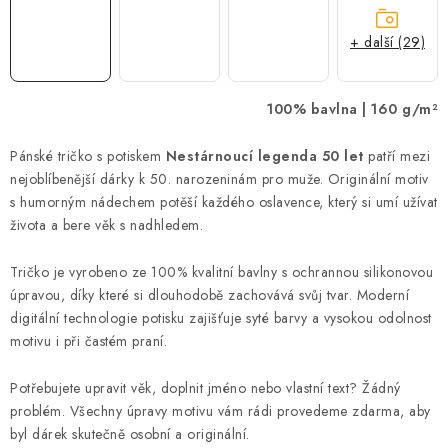
+ další (29)
100% bavlna | 160 g/m²
Pánské tričko s potiskem
Nestárnoucí legenda 50 let
patří mezi
nejoblíbenější dárky k 50. narozeninám pro muže. Originální motiv
s humorným nádechem potěší každého oslavence, který si umí užívat
života a bere věk s nadhledem.
Tričko je vyrobeno ze 100% kvalitní bavlny s ochrannou silikonovou
úpravou, díky které si dlouhodobě zachovává svůj tvar. Moderní
digitální technologie potisku zajišťuje syté barvy a vysokou odolnost
motivu i při častém praní.
Potřebujete upravit věk, doplnit jméno nebo vlastní text? Žádný
problém. Všechny úpravy motivu vám rádi provedeme zdarma, aby
byl dárek skutečně osobní a originální.