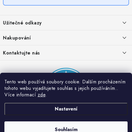
Z
á
Užitečné odkazy
p
a
Obchodní podmínky
Nakupování
t
Zásady zpracování ochrany osobních údajů
í
Časté otázky
Kontaktujte nás
Provizní systém
Doprava a platba
Napište nám
Partner stránek: Super plecháček
Podmínky akce 2 + 1 zdarma
Kontakty
Tento web používá soubory cookie. Dalším procházením
tohoto webu vyjadřujete souhlas s jejich používáním..
Více informací
zde
.
Nastavení
Souhlasím
Copyright 2026
Dobrý triko
. Všechna práva vyhrazena.