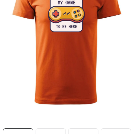
MIKINY
OKAMŽITĚ K ODBĚRU
B2B
MÁM SRDCE POMÁHÁM
VÁNOCE
PROVIZNÍ SYSTÉM
O nás
Časté otázky
Doprava a platba
Obchodní podmínky
Zásady zpracování ochrany osobních údajů
Napište nám
Kontakty