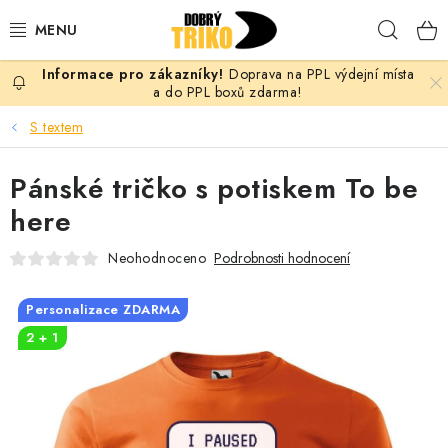
Přejít
Hleda
na
obsah
Doprava na PPL výdejní místa
PRO ŽENY
a do PPL boxů zdarma!
S textem
PRO MUŽE
Pánské tričko s potiskem To be
PRO DĚTI
here
DOPLŇKY
Neohodnoceno
Podrobnosti hodnocení
PRO PÁRY
Personalizace ZDARMA
2 + 1
VLASTNÍ MOTIV
TRIČKA