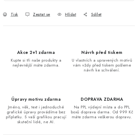
Tisk
Zeptat se
Hlídat
Sdílet
Akce 2+1 zdarma
Návrh před tiskem
Kupte si tři naše produkty a
U vlastních a upravených motivů
nejlevnější máte zdarma.
vám vždy před tiskem pošleme
návrh ke schválení.
Úpravy motivu zdarma
DOPRAVA ZDARMA
Jméno, věk, text i jednoduché
Na PPL výdejní místa a do PPL
grafické úpravy provádíme bez
boxů doprava darma. Od 999 Kč
příplatku. S vaší grafikou pracují
máte zdarma veškerou dopravu.
skuteční lidé, ne AI.