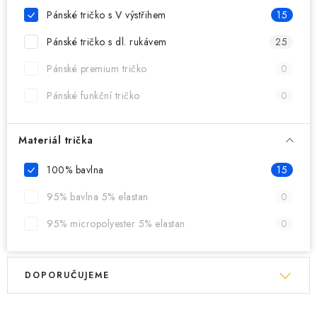
MIKINY
Pánské tričko s V výstřihem
15
OKAMŽITĚ K ODBĚRU
Pánské tričko s dl. rukávem
25
Pánské premium tričko
0
B2B
Pánské funkční tričko
0
MÁM SRDCE POMÁHÁM
Materiál trička
VÁNOCE
100% bavlna
15
PROVIZNÍ SYSTÉM
95% bavlna 5% elastan
0
95% micropolyester 5% elastan
0
O nás
Časté otázky
Doprava a platba
Obchodní podmínky
V
Ř
Zásady zpracování ochrany osobních údajů
Napište nám
DOPORUČUJEME
ý
a
Kontakty
p
z