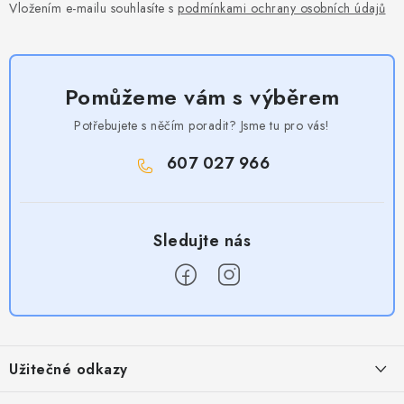
Vložením e-mailu souhlasíte s
podmínkami ochrany osobních údajů
Pomůžeme vám s výběrem
Potřebujete s něčím poradit? Jsme tu pro vás!
607 027 966
Z
á
Užitečné odkazy
p
a
Obchodní podmínky