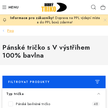
Přejít
Hleda
na
obsah
Doprava na PPL výdejní místa
PRO ŽENY
a do PPL boxů zdarma!
Pivo
PRO MUŽE
Pánské tričko s V výstřihem
PRO DĚTI
100% bavlna
DOPLŇKY
PRO PÁRY
FILTROVAT PRODUKTY
VLASTNÍ MOTIV
Typ trička
TRIČKA
Pánské bavlněné tričko
48