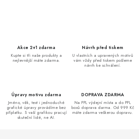
O
v
l
á
d
Akce 2+1 zdarma
Návrh před tiskem
a
Kupte si tři naše produkty a
U vlastních a upravených motivů
nejlevnější máte zdarma.
vám vždy před tiskem pošleme
c
návrh ke schválení.
í
p
r
v
Úpravy motivu zdarma
DOPRAVA ZDARMA
k
Jméno, věk, text i jednoduché
Na PPL výdejní místa a do PPL
grafické úpravy provádíme bez
boxů doprava darma. Od 999 Kč
y
příplatku. S vaší grafikou pracují
máte zdarma veškerou dopravu.
v
skuteční lidé, ne AI.
ý
p