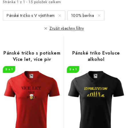
i
e
Stránka
1
z
1
-
15
položek celkem
s
n
Pánské tričko s V výstřihem
100% bavlna
p
í
r
p
Zrušit všechny filtry
o
r
d
o
u
d
Pánské tričko s potiskem
Pánské triko Evoluce
k
u
Více let, více piv
alkohol
t
k
2 + 1
2 + 1
ů
t
ů