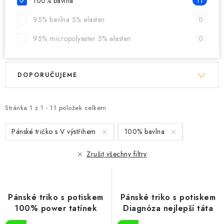
100% bavlna
11
95% bavlna 5% elastan
0
95% micropolyester 5% elastan
0
V
Ř
DOPORUČUJEME
ý
a
p
z
i
e
Stránka
1
z
1
-
11
položek celkem
s
n
Pánské tričko s V výstřihem
100% bavlna
p
í
r
p
Zrušit všechny filtry
o
r
d
o
u
d
Pánské triko s potiskem
Pánské triko s potiskem
k
u
100% power tatínek
Diagnóza nejlepší táta
t
k