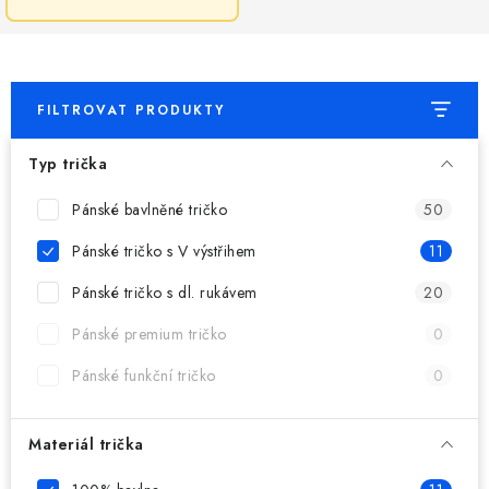
MIKINY
OKAMŽITĚ K ODBĚRU
FILTROVAT PRODUKTY
B2B
Typ trička
MÁM SRDCE POMÁHÁM
Pánské bavlněné tričko
50
VÁNOCE
Pánské tričko s V výstřihem
11
PROVIZNÍ SYSTÉM
Pánské tričko s dl. rukávem
20
Pánské premium tričko
0
O nás
Časté otázky
Doprava a platba
Pánské funkční tričko
0
Obchodní podmínky
Zásady zpracování ochrany osobních údajů
Napište nám
Materiál trička
Kontakty