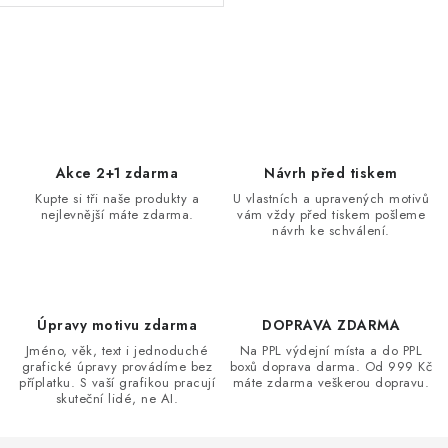
O
v
l
á
d
Akce 2+1 zdarma
Návrh před tiskem
a
Kupte si tři naše produkty a
U vlastních a upravených motivů
nejlevnější máte zdarma.
vám vždy před tiskem pošleme
c
návrh ke schválení.
í
p
r
v
Úpravy motivu zdarma
DOPRAVA ZDARMA
k
Jméno, věk, text i jednoduché
Na PPL výdejní místa a do PPL
grafické úpravy provádíme bez
boxů doprava darma. Od 999 Kč
y
příplatku. S vaší grafikou pracují
máte zdarma veškerou dopravu.
v
skuteční lidé, ne AI.
ý