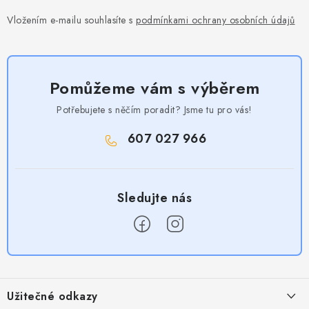
Vložením e-mailu souhlasíte s
podmínkami ochrany osobních údajů
Pomůžeme vám s výběrem
Potřebujete s něčím poradit? Jsme tu pro vás!
607 027 966
Z
á
Užitečné odkazy
p