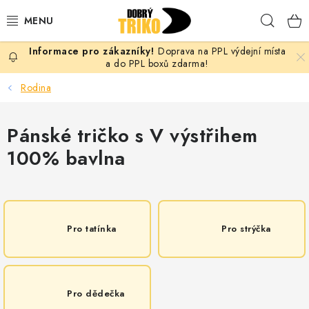
Přejít
Hleda
na
obsah
Doprava na PPL výdejní místa
PRO ŽENY
a do PPL boxů zdarma!
Rodina
PRO MUŽE
Pánské tričko s V výstřihem
PRO DĚTI
100% bavlna
DOPLŇKY
PRO PÁRY
Pro tatínka
Pro strýčka
VLASTNÍ MOTIV
TRIČKA
Pro dědečka