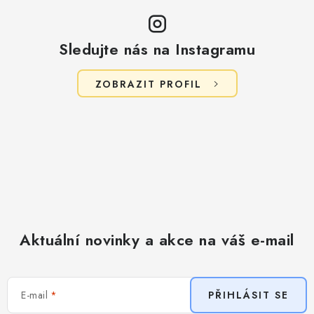
p
i
s
Sledujte nás na Instagramu
u
ZOBRAZIT PROFIL
Aktuální novinky a akce na váš e-mail
E-mail
PŘIHLÁSIT SE