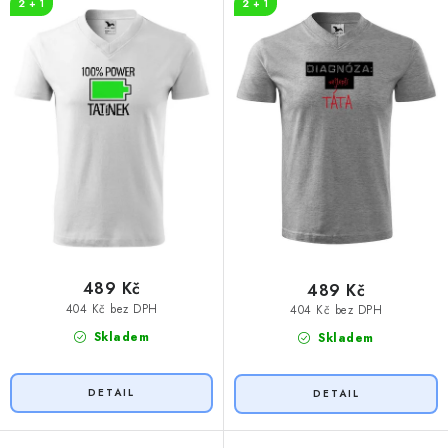
2 + 1
2 + 1
ů
t
ů
489 Kč
489 Kč
404 Kč bez DPH
404 Kč bez DPH
Skladem
Skladem