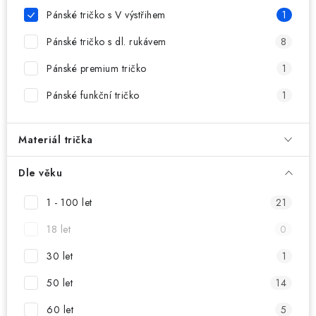
MIKINY
Pánské tričko s V výstřihem
1
OKAMŽITĚ K ODBĚRU
Pánské tričko s dl. rukávem
8
Pánské premium tričko
1
B2B
Pánské funkční tričko
1
MÁM SRDCE POMÁHÁM
Materiál trička
VÁNOCE
Dle věku
PROVIZNÍ SYSTÉM
1 - 100 let
21
O nás
Časté otázky
Doprava a platba
18 let
0
Obchodní podmínky
30 let
1
Zásady zpracování ochrany osobních údajů
Napište nám
50 let
14
Kontakty
60 let
5