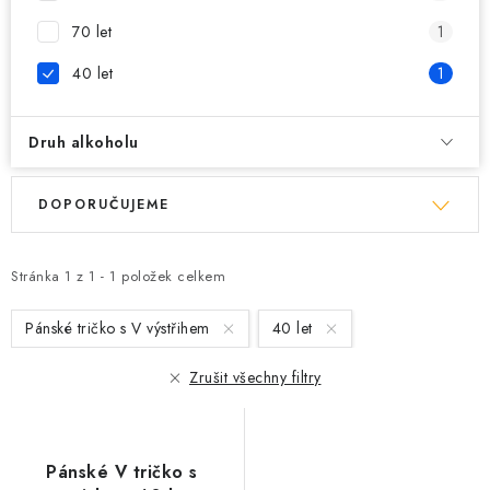
70 let
1
40 let
1
Druh alkoholu
V
Ř
DOPORUČUJEME
ý
a
p
z
i
e
Stránka
1
z
1
-
1
položek celkem
s
n
Pánské tričko s V výstřihem
40 let
p
í
r
p
Zrušit všechny filtry
o
r
d
o
u
d
Pánské V tričko s