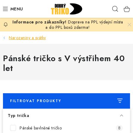
Přejít
Hleda
na
obsah
Doprava na PPL výdejní místa
PRO ŽENY
a do PPL boxů zdarma!
Narozeniny a svátky
PRO MUŽE
Pánské tričko s V výstřihem 40
PRO DĚTI
let
DOPLŇKY
PRO PÁRY
FILTROVAT PRODUKTY
VLASTNÍ MOTIV
Typ trička
TRIČKA
Pánské bavlněné tričko
8