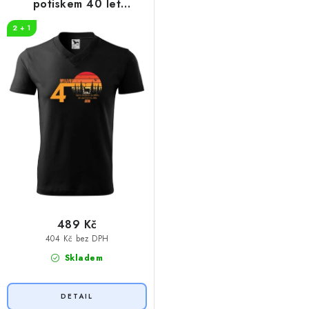
k
u
potiskem 40 let
t
k
myslivost
2 + 1
ů
t
ů
489 Kč
404 Kč bez DPH
Skladem