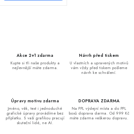
O
v
l
á
d
Akce 2+1 zdarma
Návrh před tiskem
a
Kupte si tři naše produkty a
U vlastních a upravených motivů
nejlevnější máte zdarma.
vám vždy před tiskem pošleme
c
návrh ke schválení.
í
p
r
v
Úpravy motivu zdarma
DOPRAVA ZDARMA
k
Jméno, věk, text i jednoduché
Na PPL výdejní místa a do PPL
grafické úpravy provádíme bez
boxů doprava darma. Od 999 Kč
y
příplatku. S vaší grafikou pracují
máte zdarma veškerou dopravu.
v
skuteční lidé, ne AI.
ý