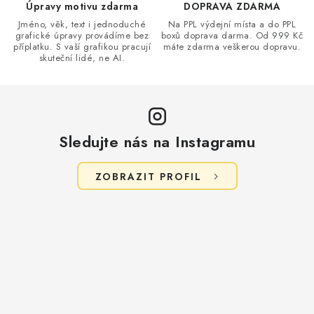
v
Úpravy motivu zdarma
DOPRAVA ZDARMA
k
Jméno, věk, text i jednoduché
Na PPL výdejní místa a do PPL
grafické úpravy provádíme bez
boxů doprava darma. Od 999 Kč
y
příplatku. S vaší grafikou pracují
máte zdarma veškerou dopravu.
v
skuteční lidé, ne AI.
ý
p
i
s
Sledujte nás na Instagramu
u
ZOBRAZIT PROFIL