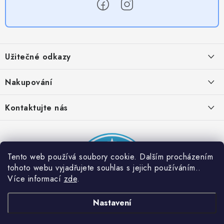
Z
á
Užitečné odkazy
p
a
Obchodní podmínky
Nakupování
t
Zásady zpracování ochrany osobních údajů
í
Časté otázky
Kontaktujte nás
Provizní systém
Doprava a platba
Napište nám
Partner stránek: Super plecháček
Podmínky akce 2 + 1 zdarma
Kontakty
Tento web používá soubory cookie. Dalším procházením
tohoto webu vyjadřujete souhlas s jejich používáním..
Více informací
zde
.
Nastavení