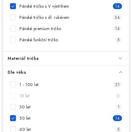
MIKINY
Pánské tričko s V výstřihem
14
OKAMŽITĚ K ODBĚRU
Pánské tričko s dl. rukávem
34
Pánské premium tričko
14
B2B
Pánské funkční tričko
5
MÁM SRDCE POMÁHÁM
Materiál trička
VÁNOCE
Dle věku
PROVIZNÍ SYSTÉM
1 - 100 let
21
O nás
Časté otázky
Doprava a platba
18 let
0
Obchodní podmínky
30 let
1
Zásady zpracování ochrany osobních údajů
Napište nám
50 let
14
Kontakty
60 let
5