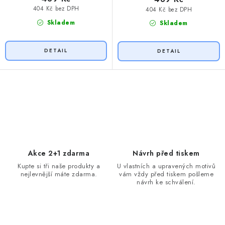
404 Kč bez DPH
404 Kč bez DPH
Skladem
Skladem
O
v
l
á
d
Akce 2+1 zdarma
Návrh před tiskem
a
Kupte si tři naše produkty a
U vlastních a upravených motivů
nejlevnější máte zdarma.
vám vždy před tiskem pošleme
c
návrh ke schválení.
í
p
r