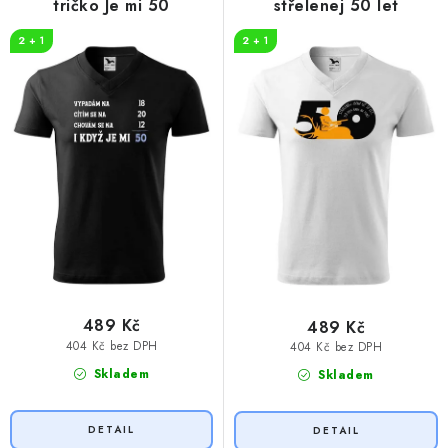
k
u
tričko Je mi 50
střelenej 50 let
t
k
2 + 1
2 + 1
ů
t
ů
489 Kč
489 Kč
404 Kč bez DPH
404 Kč bez DPH
Skladem
Skladem