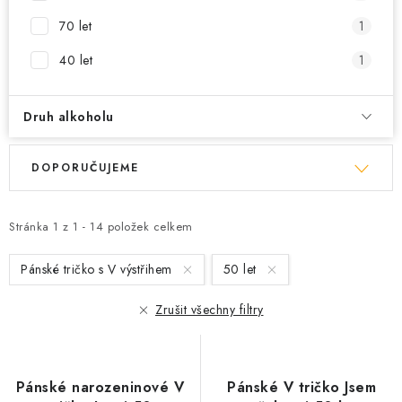
70 let
1
40 let
1
Druh alkoholu
V
Ř
DOPORUČUJEME
ý
a
p
z
i
e
Stránka
1
z
1
-
14
položek celkem
s
n
Pánské tričko s V výstřihem
50 let
p
í
r
p
Zrušit všechny filtry
o
r
d
o
u
d
Pánské narozeninové V
Pánské V tričko Jsem