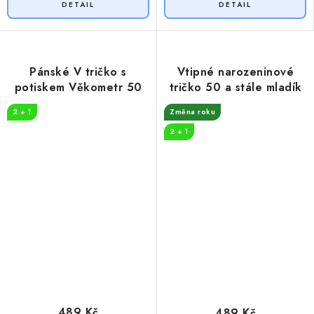
Pánské V tričko s
Vtipné narozeninové
potiskem Věkometr 50
tričko 50 a stále mladík
2 + 1
Změna roku
2 + 1
489 Kč
489 Kč