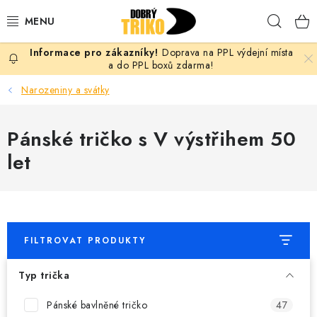
Přejít
Hleda
na
obsah
Doprava na PPL výdejní místa
PRO ŽENY
a do PPL boxů zdarma!
Narozeniny a svátky
PRO MUŽE
Pánské tričko s V výstřihem 50
PRO DĚTI
let
DOPLŇKY
PRO PÁRY
FILTROVAT PRODUKTY
VLASTNÍ MOTIV
Typ trička
TRIČKA
Pánské bavlněné tričko
47