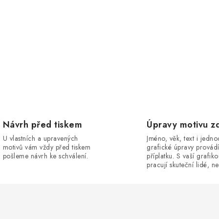
Návrh před tiskem
Úpravy motivu z
U vlastních a upravených
Jméno, věk, text i jedn
motivů vám vždy před tiskem
grafické úpravy provád
pošleme návrh ke schválení.
příplatku. S vaší grafik
pracují skuteční lidé, ne