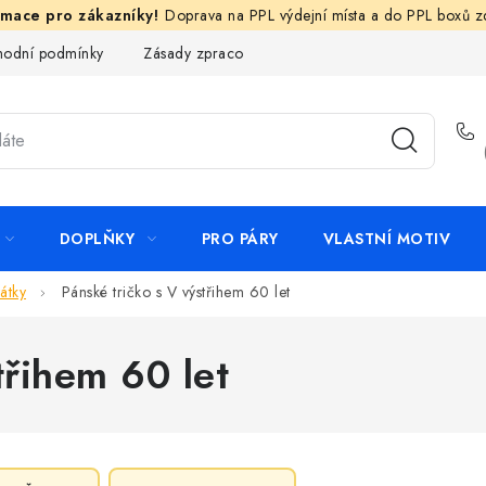
Doprava na PPL výdejní místa a do PPL boxů 
odní podmínky
Zásady zpracování ochrany osobních údajů
N
DOPLŇKY
PRO PÁRY
VLASTNÍ MOTIV
átky
Pánské tričko s V výstřihem 60 let
třihem 60 let