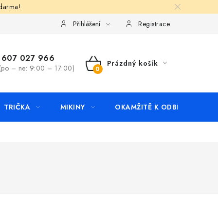
zdarma!
apište nám
Kontakty
Přihlášení
Registrace
607 027 966
Prázdný košík
(po – ne: 9:00 – 17:00)
NÁKUPNÍ
KOŠÍK
TRIČKA
MIKINY
OKAMŽITĚ K ODBĚRU
B