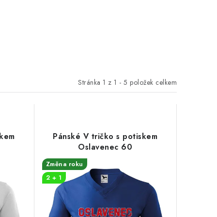
Stránka
1
z
1
-
5
položek celkem
skem
Pánské V tričko s potiskem
Oslavenec 60
Změna roku
2 + 1