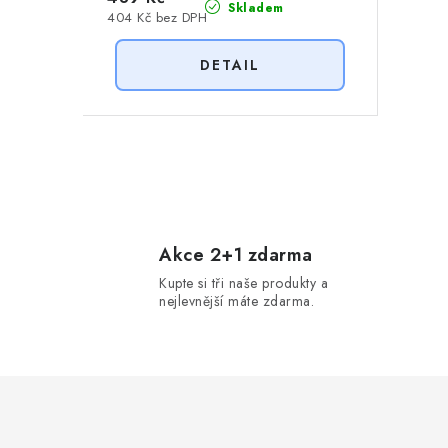
Skladem
404 Kč bez DPH
O
v
l
Akce 2+1 zdarma
Kupte si tři naše produkty a
á
nejlevnější máte zdarma.
d
a
c
í