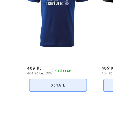
r
o
o
d
d
u
u
k
k
t
t
ů
ů
489 Kč
489 
Skladem
404 Kč bez DPH
404 Kč