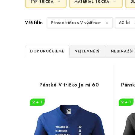
TYP TRIČKA
MATERIÁL TRIČKA
D
Váš filtr:
Pánské tričko s V výstřihem
60 let
Ř
DOPORUČUJEME
NEJLEVNĚJŠÍ
NEJDRAŽŠÍ
a
V
z
ý
e
Pánské V tričko Je mi 60
Pánsk
p
n
i
2 + 1
2 + 1
í
s
p
p
r