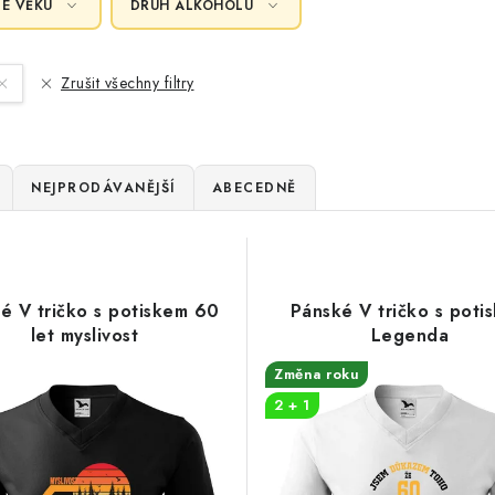
LE VĚKU
DRUH ALKOHOLU
Zrušit všechny filtry
NEJPRODÁVANĚJŠÍ
ABECEDNĚ
é V tričko s potiskem 60
Pánské V tričko s poti
let myslivost
Legenda
Změna roku
2 + 1