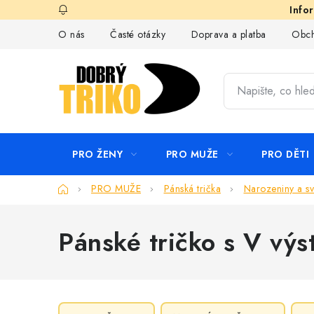
Přejít
na
O nás
Časté otázky
Doprava a platba
Obch
obsah
PRO ŽENY
PRO MUŽE
PRO DĚTI
Domů
PRO MUŽE
Pánská trička
Narozeniny a sv
Pánské tričko s V výs