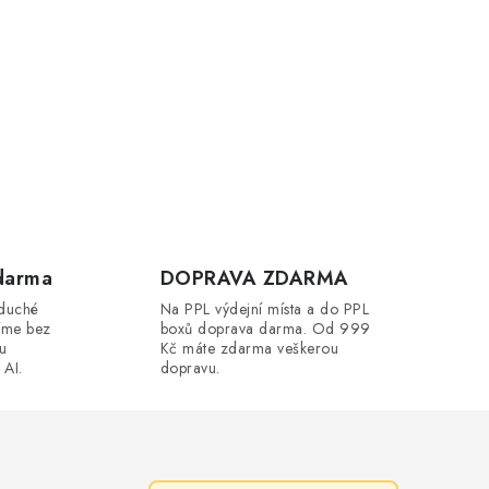
darma
DOPRAVA ZDARMA
oduché
Na PPL výdejní místa a do PPL
íme bez
boxů doprava darma. Od 999
ou
Kč máte zdarma veškerou
 AI.
dopravu.