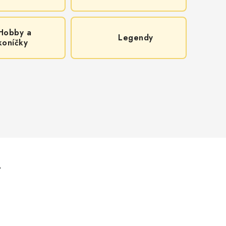
Hobby a
Legendy
koníčky
.