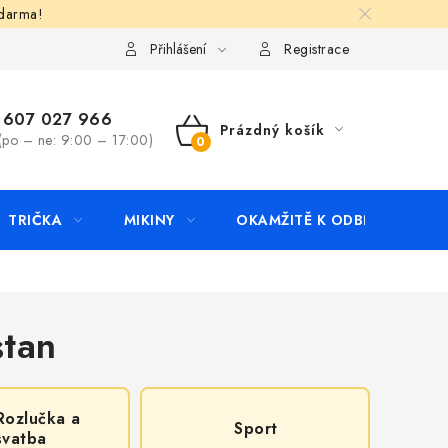
zdarma!
apište nám
Kontakty
Přihlášení
Registrace
607 027 966
Prázdný košík
(po – ne: 9:00 – 17:00)
NÁKUPNÍ
KOŠÍK
TRIČKA
MIKINY
OKAMŽITĚ K ODBĚRU
B
stan
Rozlučka a
Sport
svatba