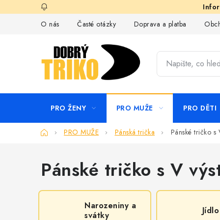
Přejít
na
O nás
Časté otázky
Doprava a platba
Obch
obsah
PRO ŽENY
PRO MUŽE
PRO DĚTI
Domů
PRO MUŽE
Pánská trička
Pánské tričko s
Pánské tričko s V vý
Narozeniny a
Jídlo
svátky