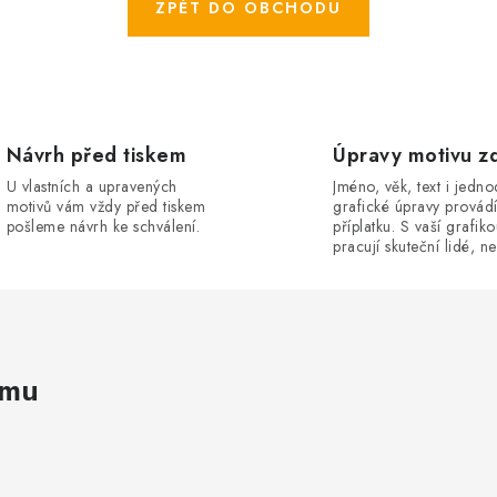
ZPĚT DO OBCHODU
Návrh před tiskem
Úpravy motivu z
U vlastních a upravených
Jméno, věk, text i jedn
motivů vám vždy před tiskem
grafické úpravy provád
pošleme návrh ke schválení.
příplatku. S vaší grafik
pracují skuteční lidé, ne
amu