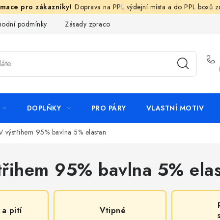
Doprava na PPL výdejní místa a do PPL boxů 
odní podmínky
Zásady zpracování ochrany osobních údajů
N
DOPLŇKY
PRO PÁRY
VLASTNÍ MOTIV
 V výstřihem 95% bavlna 5% elastan
střihem 95% bavlna 5% ela
 a pití
Vtipné