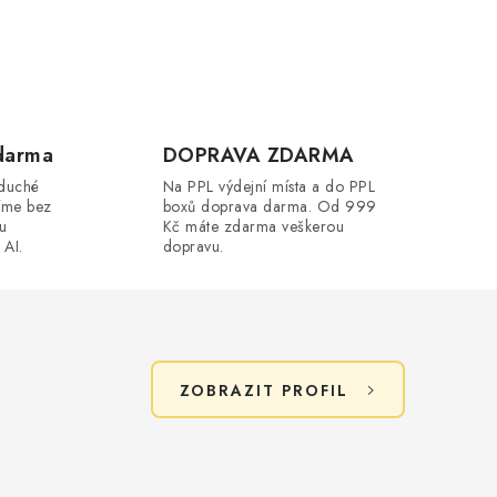
darma
DOPRAVA ZDARMA
oduché
Na PPL výdejní místa a do PPL
íme bez
boxů doprava darma. Od 999
ou
Kč máte zdarma veškerou
 AI.
dopravu.
ZOBRAZIT PROFIL