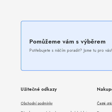
Pomůžeme vám s výběrem
Potřebujete s něčím poradit? Jsme tu pro vás
Z
á
Užitečné odkazy
Nakup
p
a
Obchodní podmínky
Časté otá