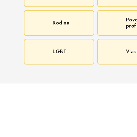
Povo
Rodina
prof
LGBT
Vlas