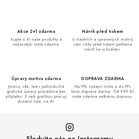
v
l
á
d
Akce 2+1 zdarma
Návrh před tiskem
a
Kupte si tři naše produkty a
U vlastních a upravených motivů
nejlevnější máte zdarma.
vám vždy před tiskem pošleme
c
návrh ke schválení.
í
p
r
v
Úpravy motivu zdarma
DOPRAVA ZDARMA
k
Jméno, věk, text i jednoduché
Na PPL výdejní místa a do PPL
grafické úpravy provádíme bez
boxů doprava darma. Od 999 Kč
y
příplatku. S vaší grafikou pracují
máte zdarma veškerou dopravu.
v
skuteční lidé, ne AI.
ý
p
i
s
Sledujte nás na Instagramu