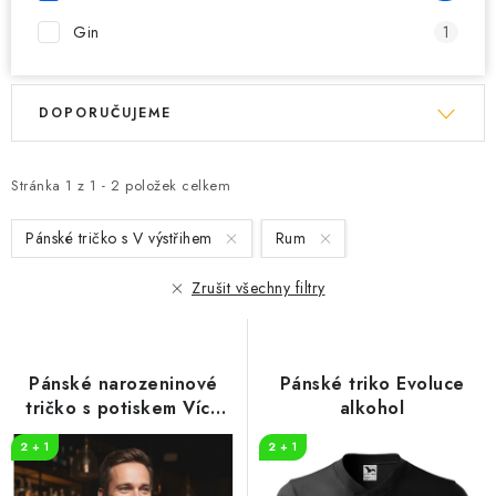
Gin
1
V
Ř
DOPORUČUJEME
ý
a
p
z
i
e
Stránka
1
z
1
-
2
položek celkem
s
n
Pánské tričko s V výstřihem
Rum
p
í
r
p
Zrušit všechny filtry
o
r
d
o
u
d
Pánské narozeninové
Pánské triko Evoluce
k
u
tričko s potiskem Více
alkohol
t
k
rumu
2 + 1
2 + 1
ů
t