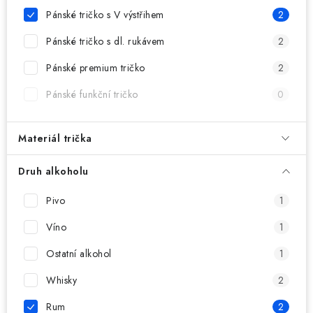
MIKINY
Pánské tričko s V výstřihem
2
OKAMŽITĚ K ODBĚRU
Pánské tričko s dl. rukávem
2
Pánské premium tričko
2
B2B
Pánské funkční tričko
0
MÁM SRDCE POMÁHÁM
Materiál trička
VÁNOCE
Druh alkoholu
PROVIZNÍ SYSTÉM
Pivo
1
O nás
Časté otázky
Doprava a platba
Víno
1
Obchodní podmínky
Ostatní alkohol
1
Zásady zpracování ochrany osobních údajů
Napište nám
Whisky
2
Kontakty
Rum
2