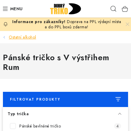
Přejít
Hleda
na
obsah
Doprava na PPL výdejní místa
PRO ŽENY
a do PPL boxů zdarma!
Ostatní alkohol
PRO MUŽE
Pánské tričko s V výstřihem
PRO DĚTI
Rum
DOPLŇKY
PRO PÁRY
FILTROVAT PRODUKTY
VLASTNÍ MOTIV
Typ trička
TRIČKA
Pánské bavlněné tričko
4