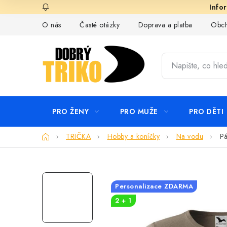
Přejít
na
O nás
Časté otázky
Doprava a platba
Obch
obsah
PRO ŽENY
PRO MUŽE
PRO DĚTI
Domů
TRIČKA
Hobby a koníčky
Na vodu
Pá
Personalizace ZDARMA
2 + 1