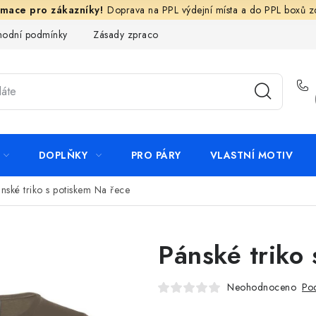
Doprava na PPL výdejní místa a do PPL boxů 
odní podmínky
Zásady zpracování ochrany osobních údajů
N
DOPLŇKY
PRO PÁRY
VLASTNÍ MOTIV
nské triko s potiskem Na řece
Pánské triko
Neohodnoceno
Pod