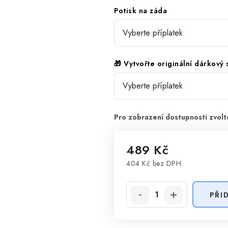
Potisk na záda
🎁 Vytvořte originální dárkový
489 Kč
404 Kč
bez DPH
Měrná cena:
PŘI