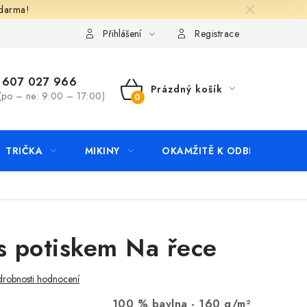
zdarma!
apište nám
Kontakty
Přihlášení
Registrace
607 027 966
Prázdný košík
(po – ne: 9:00 – 17:00)
NÁKUPNÍ
KOŠÍK
TRIČKA
MIKINY
OKAMŽITĚ K ODBĚRU
B
 s potiskem Na řece
robnosti hodnocení
100 % bavlna -
160 g/m²