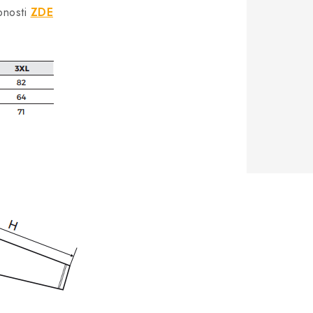
bnosti
ZDE