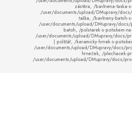
/user/documents/upload/DMupravy/docs/pro
zástěra, /bavlnena-taska-s
/user/documents/upload/DMupravy/docs/p
taška, /bavlneny-batoh-s
/user/documents/upload/DMupravy/docs/p
batoh, /polstarek-s-potiskem-n
/user/documents/upload/DMupravy/docs/pro
| polštář, /keramicky-hrnek-s-potisk
/user/documents/upload/DMupravy/docs/pro
hrneček, /plechacek-pr
/user/documents/upload/DMupravy/docs/pro