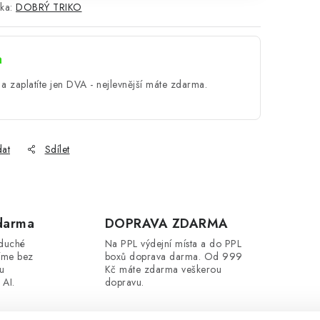
ka:
DOBRÝ TRIKO
a
a zaplatíte jen DVA - nejlevnější máte zdarma.
dat
Sdílet
darma
DOPRAVA ZDARMA
oduché
Na PPL výdejní místa a do PPL
íme bez
boxů doprava darma. Od 999
ou
Kč máte zdarma veškerou
 AI.
dopravu.