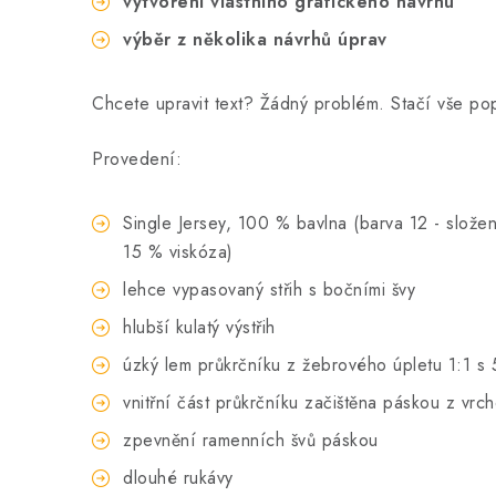
vytvoření vlastního grafického návrhu
výběr z několika návrhů úprav
Chcete upravit text? Žádný problém. Stačí vše p
Provedení:
Single Jersey, 100 % bavlna (barva 12 - složen
15 % viskóza)
lehce vypasovaný střih s bočními švy
hlubší kulatý výstřih
úzký lem průkrčníku z žebrového úpletu 1:1 s 
vnitřní část průkrčníku začištěna páskou z vrc
zpevnění ramenních švů páskou
dlouhé rukávy