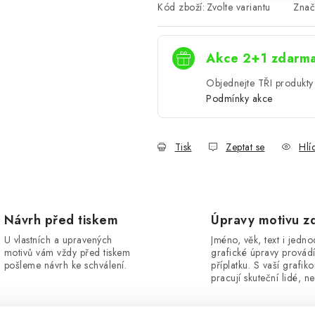
Kód zboží:
Zvolte variantu
Znač
Akce 2+1 zdarm
Objednejte TŘI produkty 
Podmínky akce
Tisk
Zeptat se
Hlí
Návrh před tiskem
Úpravy motivu z
U vlastních a upravených
Jméno, věk, text i jedn
motivů vám vždy před tiskem
grafické úpravy provád
pošleme návrh ke schválení.
příplatku. S vaší grafik
pracují skuteční lidé, ne