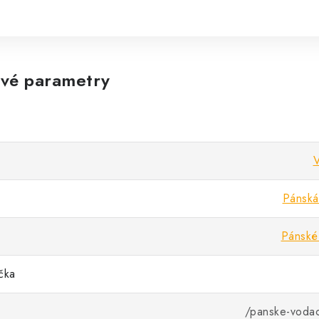
vé parametry
V
Pánská 
Pánské 
ička
/panske-vodac