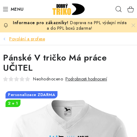
Přejít
Hleda
na
obsah
Doprava na PPL výdejní místa
PRO ŽENY
a do PPL boxů zdarma!
Povolání a profese
PRO MUŽE
Pánské V tričko Má práce
PRO DĚTI
UČITEL
DOPLŇKY
Neohodnoceno
Podrobnosti hodnocení
PRO PÁRY
Personalizace ZDARMA
2 + 1
VLASTNÍ MOTIV
TRIČKA