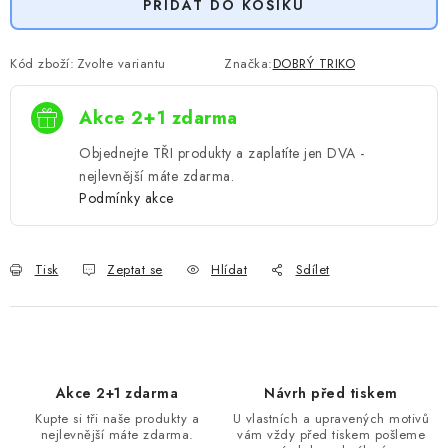
PŘIDAT DO KOŠÍKU
Kód zboží:
Zvolte variantu
Značka:
DOBRÝ TRIKO
Akce 2+1 zdarma
Objednejte TŘI produkty a zaplatíte jen DVA -
nejlevnější máte zdarma.
Podmínky akce
Tisk
Zeptat se
Hlídat
Sdílet
Akce 2+1 zdarma
Návrh před tiskem
Kupte si tři naše produkty a
U vlastních a upravených motivů
nejlevnější máte zdarma.
vám vždy před tiskem pošleme