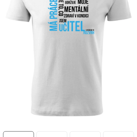
MIKINY
OKAMŽITĚ K ODBĚRU
B2B
MÁM SRDCE POMÁHÁM
VÁNOCE
PROVIZNÍ SYSTÉM
O nás
Časté otázky
Doprava a platba
Obchodní podmínky
Zásady zpracování ochrany osobních údajů
Napište nám
Kontakty