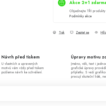
Akce 2+1 zdarm
Objednejte TŘI produkty 
Podmínky akce
Tisk
Zeptat se
Hlí
Návrh před tiskem
Úpravy motivu z
U vlastních a upravených
Jméno, věk, text i jedn
motivů vám vždy před tiskem
grafické úpravy provád
pošleme návrh ke schválení.
příplatku. S vaší grafik
pracují skuteční lidé, ne