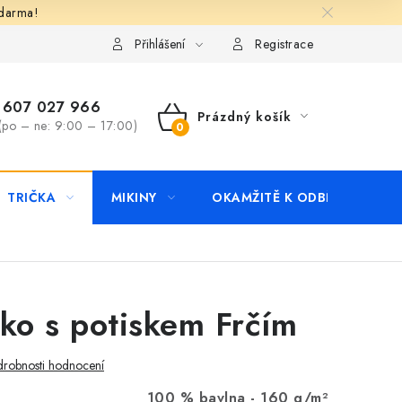
zdarma!
apište nám
Kontakty
Přihlášení
Registrace
607 027 966
Prázdný košík
(po – ne: 9:00 – 17:00)
NÁKUPNÍ
KOŠÍK
TRIČKA
MIKINY
OKAMŽITĚ K ODBĚRU
B
čko s potiskem Frčím
robnosti hodnocení
100 % bavlna -
160 g/m²