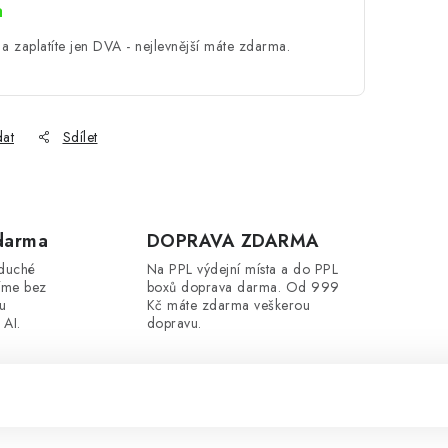
a
a zaplatíte jen DVA - nejlevnější máte zdarma.
dat
Sdílet
darma
DOPRAVA ZDARMA
oduché
Na PPL výdejní místa a do PPL
íme bez
boxů doprava darma. Od 999
ou
Kč máte zdarma veškerou
 AI.
dopravu.