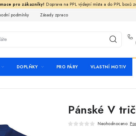
Doprava na PPL výdejní místa a do PPL boxů 
odní podmínky
Zásady zpracování ochrany osobních údajů
N
DOPLŇKY
PRO PÁRY
VLASTNÍ MOTIV
Pánské V tri
Neohodnoceno
Pod