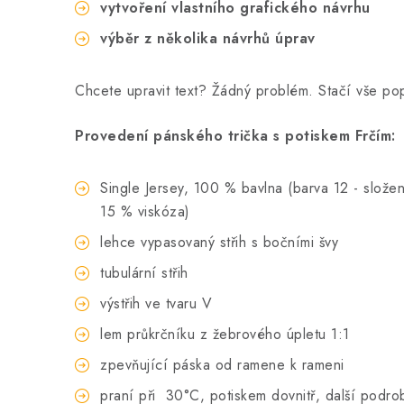
vytvoření vlastního grafického návrhu
výběr z několika návrhů úprav
Chcete upravit text? Žádný problém. Stačí vše p
Provedení pánského trička s potiskem Frčím:
Single Jersey, 100 % bavlna (barva 12 - složen
15 % viskóza)
lehce vypasovaný střih s bočními švy
tubulární střih
výstřih ve tvaru V
lem průkrčníku z žebrového úpletu 1:1
zpevňující páska od ramene k rameni
praní při
30°C, potiskem dovnitř, další podro