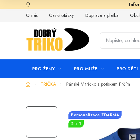
Přejít
na
O nás
Časté otázky
Doprava a platba
Obch
obsah
PRO ŽENY
PRO MUŽE
PRO DĚTI
Domů
TRIČKA
Pánské V tričko s potiskem Frčím
Personalizace ZDARMA
2 + 1