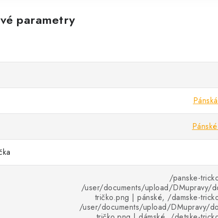
vé parametry
Pánská 
Pánské 
ička
/panske-trick
/user/documents/upload/DMupravy/d
tričko.png | pánské, /damske-tricko
/user/documents/upload/DMupravy/d
tričko.png | dámské, /detske-trick