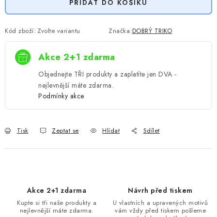
PŘIDAT DO KOŠÍKU
Kód zboží:
Zvolte variantu
Značka:
DOBRÝ TRIKO
Akce 2+1 zdarma
Objednejte TŘI produkty a zaplatíte jen DVA -
nejlevnější máte zdarma.
Podmínky akce
Tisk
Zeptat se
Hlídat
Sdílet
Akce 2+1 zdarma
Návrh před tiskem
Kupte si tři naše produkty a
U vlastních a upravených motivů
nejlevnější máte zdarma.
vám vždy před tiskem pošleme