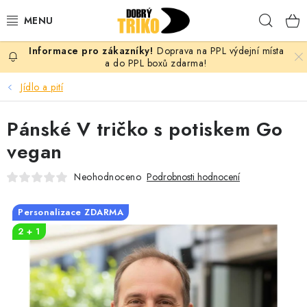
Přejít
Hleda
na
obsah
Doprava na PPL výdejní místa
PRO ŽENY
a do PPL boxů zdarma!
Jídlo a pití
PRO MUŽE
Pánské V tričko s potiskem Go
PRO DĚTI
vegan
DOPLŇKY
Neohodnoceno
Podrobnosti hodnocení
PRO PÁRY
Personalizace ZDARMA
2 + 1
VLASTNÍ MOTIV
TRIČKA