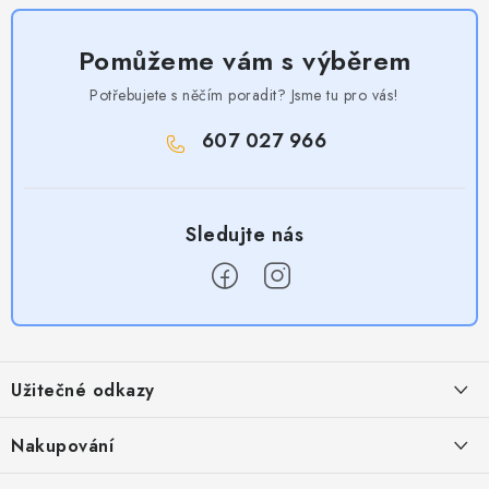
Pomůžeme vám s výběrem
Potřebujete s něčím poradit? Jsme tu pro vás!
607 027 966
Z
á
Užitečné odkazy
p
a
Obchodní podmínky
Nakupování
t
Zásady zpracování ochrany osobních údajů
Časté otázky