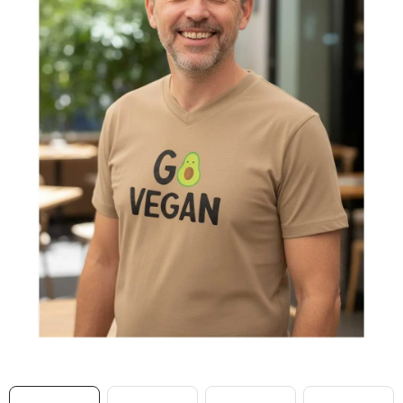
MIKINY
OKAMŽITĚ K ODBĚRU
B2B
MÁM SRDCE POMÁHÁM
VÁNOCE
PROVIZNÍ SYSTÉM
O nás
Časté otázky
Doprava a platba
Obchodní podmínky
Zásady zpracování ochrany osobních údajů
Napište nám
Kontakty