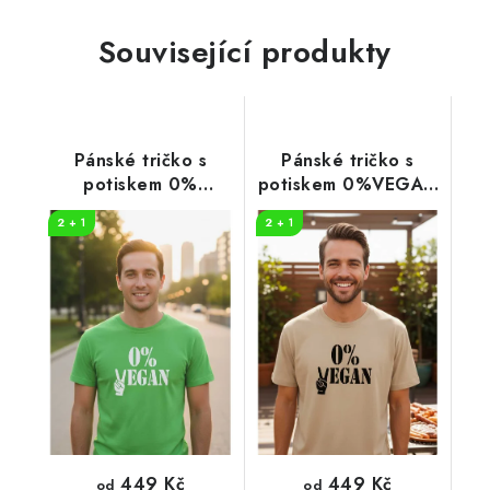
Související produkty
Pánské tričko s
Pánské tričko s
potiskem 0%
potiskem 0%VEGAN
VEGAN
černý potisk
2 + 1
2 + 1
449 Kč
449 Kč
od
od