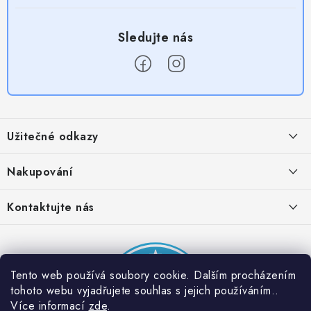
Z
á
Užitečné odkazy
p
a
Obchodní podmínky
Nakupování
t
Zásady zpracování ochrany osobních údajů
í
Časté otázky
Kontaktujte nás
Provizní systém
Doprava a platba
Napište nám
Partner stránek: Super plecháček
Podmínky akce 2 + 1 zdarma
Kontakty
Tento web používá soubory cookie. Dalším procházením
tohoto webu vyjadřujete souhlas s jejich používáním..
Více informací
zde
.