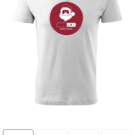
MIKINY
OKAMŽITĚ K ODBĚRU
B2B
MÁM SRDCE POMÁHÁM
VÁNOCE
PROVIZNÍ SYSTÉM
O nás
Časté otázky
Doprava a platba
Obchodní podmínky
Zásady zpracování ochrany osobních údajů
Napište nám
Kontakty