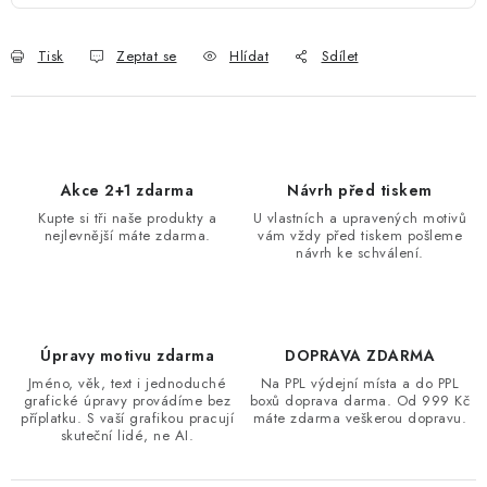
Tisk
Zeptat se
Hlídat
Sdílet
Akce 2+1 zdarma
Návrh před tiskem
Kupte si tři naše produkty a
U vlastních a upravených motivů
nejlevnější máte zdarma.
vám vždy před tiskem pošleme
návrh ke schválení.
Úpravy motivu zdarma
DOPRAVA ZDARMA
Jméno, věk, text i jednoduché
Na PPL výdejní místa a do PPL
grafické úpravy provádíme bez
boxů doprava darma. Od 999 Kč
příplatku. S vaší grafikou pracují
máte zdarma veškerou dopravu.
skuteční lidé, ne AI.