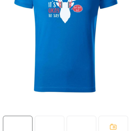
MIKINY
OKAMŽITĚ K ODBĚRU
B2B
MÁM SRDCE POMÁHÁM
VÁNOCE
PROVIZNÍ SYSTÉM
O nás
Časté otázky
Doprava a platba
Obchodní podmínky
Zásady zpracování ochrany osobních údajů
Napište nám
Kontakty