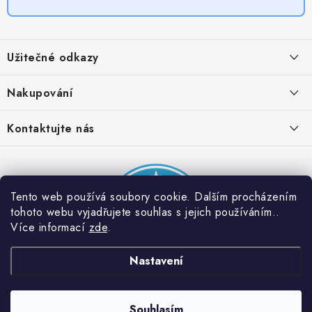
Z
á
Užitečné odkazy
p
a
Obchodní podmínky
Nakupování
t
Zásady zpracování ochrany osobních údajů
í
Časté otázky
Kontaktujte nás
Provizní systém
Doprava a platba
Napište nám
Partner stránek: Super plecháček
Podmínky akce 2 + 1 zdarma
Kontakty
Tento web používá soubory cookie. Dalším procházením
tohoto webu vyjadřujete souhlas s jejich používáním..
Více informací
zde
.
Nastavení
Souhlasím
Copyright 2026
Dobrý triko
. Všechna práva vyhrazena.