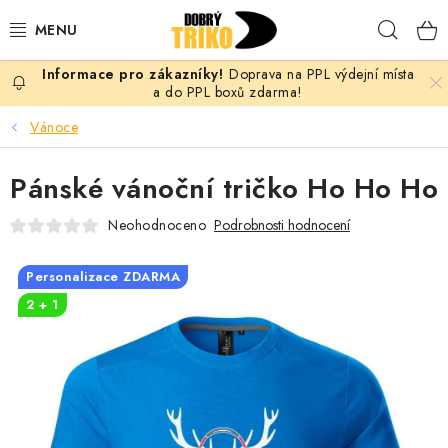
Přejít
Hleda
na
obsah
Doprava na PPL výdejní místa
PRO ŽENY
a do PPL boxů zdarma!
Vánoce
PRO MUŽE
Pánské vánoční tričko Ho Ho Ho
PRO DĚTI
Neohodnoceno
Podrobnosti hodnocení
DOPLŇKY
Personalizace ZDARMA
PRO PÁRY
2 + 1
VLASTNÍ MOTIV
TRIČKA